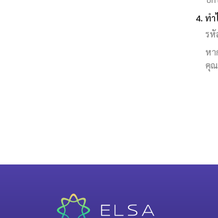
4. ทำ
รหั
หาก
คุณ