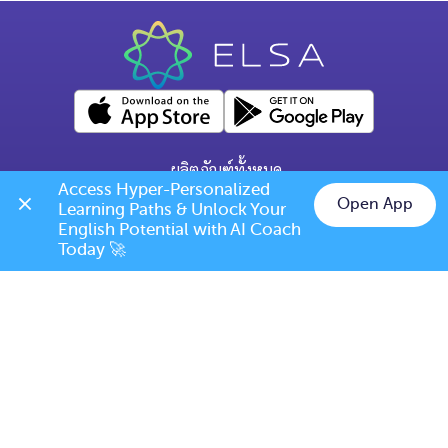
ผลิตภัณฑ์ทั้งหมด
Access Hyper-Personalized 
คำถามทั่วไป
Open App
Learning Paths & Unlock Your 
Chat on LINE
English Potential with AI Coach 
ข้อกำหนดการเปลี่ยนแปลง/ยกเลิก
Today 🚀
เบอร์โทร: (+66) 020385810
(เวลาเปิดทำการ: จันทร์-ศุกร์ 9.00 น. - 17.00 น.)
support@elsanow.io
ELSA Speak Thailand