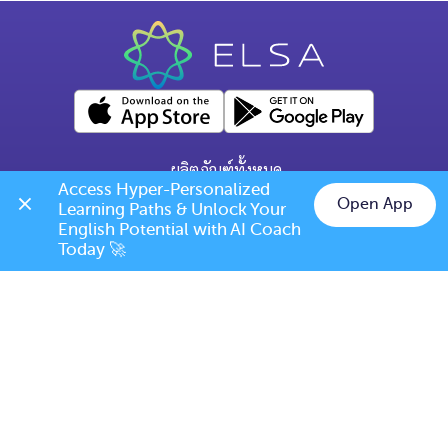
ผลิตภัณฑ์ทั้งหมด
Access Hyper-Personalized 
คำถามทั่วไป
Open App
Learning Paths & Unlock Your 
Chat on LINE
English Potential with AI Coach 
ข้อกำหนดการเปลี่ยนแปลง/ยกเลิก
Today 🚀
เบอร์โทร: (+66) 020385810
(เวลาเปิดทำการ: จันทร์-ศุกร์ 9.00 น. - 17.00 น.)
support@elsanow.io
ELSA Speak Thailand