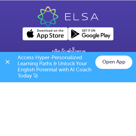
ผลิตภัณฑ์ทั้งหมด
Access Hyper-Personalized 
คำถามทั่วไป
Open App
Learning Paths & Unlock Your 
Chat on LINE
English Potential with AI Coach 
ข้อกำหนดการเปลี่ยนแปลง/ยกเลิก
Today 🚀
เบอร์โทร: (+66) 020385810
(เวลาเปิดทำการ: จันทร์-ศุกร์ 9.00 น. - 17.00 น.)
support@elsanow.io
ELSA Speak Thailand