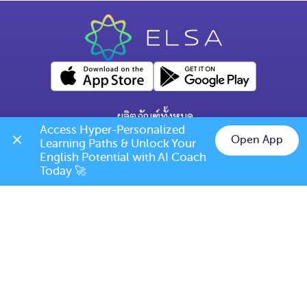
ผลิตภัณฑ์ทั้งหมด
Access Hyper-Personalized 
คำถามทั่วไป
Open App
Learning Paths & Unlock Your 
Chat on LINE
English Potential with AI Coach 
ข้อกำหนดการเปลี่ยนแปลง/ยกเลิก
Today 🚀
เบอร์โทร: (+66) 020385810
(เวลาเปิดทำการ: จันทร์-ศุกร์ 9.00 น. - 17.00 น.)
support@elsanow.io
ELSA Speak Thailand