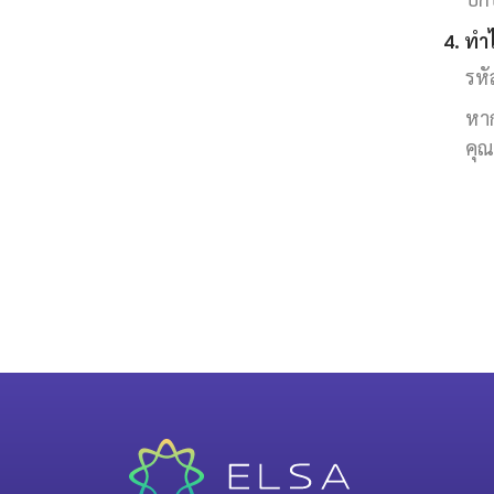
4. ทำ
รหั
หาก
คุณ