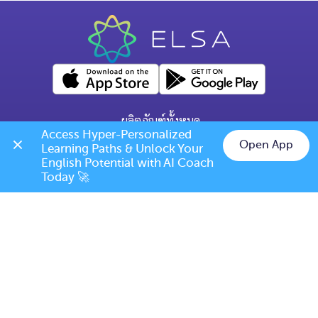
ผลิตภัณฑ์ทั้งหมด
Access Hyper-Personalized 
คำถามทั่วไป
Open App
Learning Paths & Unlock Your 
Chat on LINE
English Potential with AI Coach 
ข้อกำหนดการเปลี่ยนแปลง/ยกเลิก
Today 🚀
เบอร์โทร: (+66) 020385810
(เวลาเปิดทำการ: จันทร์-ศุกร์ 9.00 น. - 17.00 น.)
support@elsanow.io
ELSA Speak Thailand