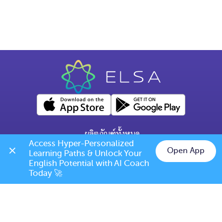
ผลิตภัณฑ์ทั้งหมด
Access Hyper-Personalized 
คำถามทั่วไป
Open App
Learning Paths & Unlock Your 
Chat on LINE
English Potential with AI Coach 
ข้อกำหนดการเปลี่ยนแปลง/ยกเลิก
Today 🚀
เบอร์โทร: (+66) 020385810
(เวลาเปิดทำการ: จันทร์-ศุกร์ 9.00 น. - 17.00 น.)