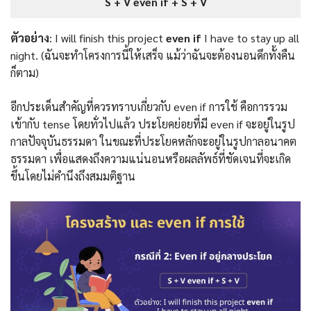
S + V even if + S + V
ตัวอย่าง
: I will finish this project
even if
I have to stay up all
night. (ฉันจะทำโครงการนี้ให้เสร็จ แม้ว่าฉันจะต้องนอนดึกทั้งคืน
ก็ตาม)
อีกประเด็นสำคัญที่ควรทราบเกี่ยวกับ even if การใช้ คือการรวม
เข้ากับ tense โดยทั่วไปแล้ว ประโยคย่อยที่มี even if จะอยู่ในรูป
กาลปัจจุบันธรรมดา ในขณะที่ประโยคหลักจะอยู่ในรูปกาลอนาคต
ธรรมดา เพื่อแสดงถึงความแน่นอนหรือผลลัพธ์ที่ชัดเจนที่จะเกิด
ขึ้นโดยไม่คำนึงถึงสมมติฐาน