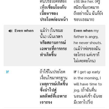
ต้นประโยคที่สอง
still like her. (ครู
เพื่อ
เชื่อมโยงกับ
สมิธเข้มงวดมาก
เนื้อหาของ
ถึงอย่างนั้น ฉันก็ยัง
ประโยคก่อนหน้า
ชอบเธอมาก)
Even when
แม้ว่า (ในขณะ
Even when
my
🔊
นั้น) เน้น
เวลา
father is angry,
หรือสถานการณ์
he never shouts.
เฉพาะที่การกระ
(แม้ว่าพ่อของฉัน
ทำเกิดขึ้น
จะโกรธ แต่เขาก็
ไม่เคยตะโกน)
If
ถ้าใช้ในประโยค
If
I get up early
เงื่อนไขมาตรฐาน
in the morning, I
เหตุการณ์เกิดขึ้น
will have time to
ซึ่งนำไปสู่
jog. (ถ้าฉันตื่น
ผลลัพธ์ที่เฉพาะ
นอนแต่เช้า ฉันจะ
เจาะจง
มีเวลาไปวิ่ง)