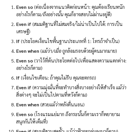
Even so
(ต่อเนื่องจากแนวคิดก่อนหน้า: คุณต้องเรียนหนัก
อย่างไรก็ตาม/ถึงอย่างนั้น
คุณก็อาจสอบไม่ผ่านอยู่ดี)
Even if
(สมมติฐานที่ไม่สมจริง/ไม่น่าเป็นไปได้: การเป็น
เศรษฐี)
If
(ประโยคเงื่อนไขพื้นฐานประเภทที่ 1: โทรถ้าจำเป็น)
Even when
(
แม้ว่า/เมื่อ
ถูกล้อมรอบด้วยผู้คนมากมาย)
Even so
(วาไว้ที่ต้นประโยคต่อไปเพื่อแสดงความแตกต่าง:
อย่างไรก็ตาม
)
If
(เงื่อนไขเตือน: ถ้าคุณไม่รีบ คุณจะตกรถ)
Even if
(ความมุ่งมั่นที่จะทำบางสิ่งบางอย่างให้สำเร็จ
แม้ว่า
สิ่งต่างๆ จะไม่เป็นไปตามที่หวังก็ตาม)
Even when
(สวย
แม้ว่า
หลังตื่นนอน)
Even so
(โรงแรมแย่มาก
ถึงกระนั้นก็ตาม
เราก็พยายาม
สนุกกันให้เต็มที่)
Even if
(สมมติฐานสุดขั้ว: แม้ว่าฟ้าจะถล่มลงมาก็ตาม)