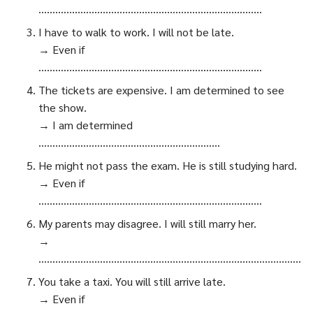
……………………………………………………………………..
I have to walk to work. I will not be late.
→ Even if
……………………………………………………………………..
The tickets are expensive. I am determined to see
the show.
→ I am determined
………………………………………………………..
He might not pass the exam. He is still studying hard.
→ Even if
……………………………………………………………………..
My parents may disagree. I will still marry her.
→
………………………………………………………………………………….
You take a taxi. You will still arrive late.
→ Even if