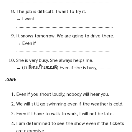
……………………………………………………………………..
The job is difficult. I want to try it.
→ I want
……………………………………………………………………….
It snows tomorrow. We are going to drive there.
→ Even if
……………………………………………………………………..
She is very busy. She always helps me.
→ (เปลี่ยนเป็นสมมติ) Even if she is busy, ………..
เฉลย:
Even if you shout loudly, nobody will hear you.
We will still go swimming even if the weather is cold.
Even if I have to walk to work, I will not be late.
I am determined to see the show even if the tickets
are expensive.