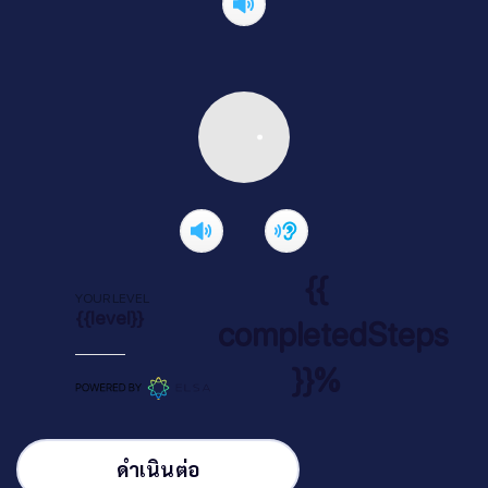
{{
YOUR LEVEL
{{level}}
completedSteps
}}%
ดำเนินต่อ