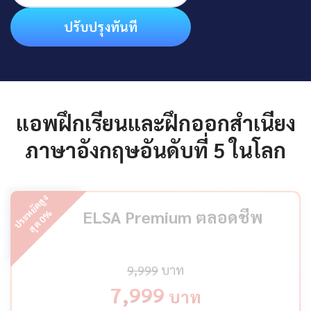
ปรับปรุงทันที
แอพฝึกเรียนและฝึกออกสำเนียง
ภาษาอังกฤษอันดับที่ 5 ในโลก
ป
ร
ะ
ห
ยั
ด
สู
ง
สุ
ด
ELSA Premium ตลอดชีพ
%
0
9,999
บาท
7,999
บาท