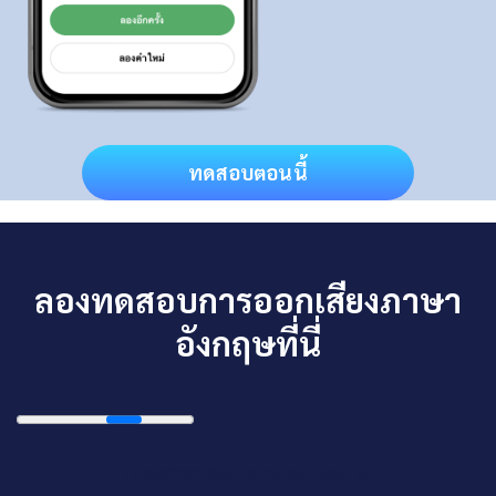
ทดสอบตอนนี้
ลองทดสอบการออกเสียงภาษา
อังกฤษที่นี่
{{ sentences[sIndex].text }}.