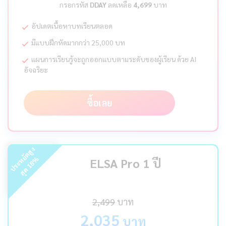
กรอกรหัส
DDAY
ลดเหลือ
4,699
บาท
อัปเดตเนื้อหาบทเรียนตลอด
มีแบบฝึกหัดมากกว่า 25,000 บท
แผนการเรียนรู้จะถูกออกแบบตามระดับของผู้เรียน ด้วย AI
อัจฉริยะ
ซื้อเลย
ร
ะ
ห
ยั
ด
สู
ง
สุ
ด
%
ELSA Pro 1 ปี
18
ป
2,499
บาท
2,035
บาท