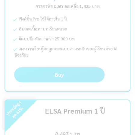
กรอกรหัส
DDAY
ลดเหลือ
1,425
บาท
ฟังค์ชั่น Pro ใช้ได้ภายใน 1 ปี
อัปเดตเนื้อหาบทเรียนตลอด
มีแบบฝึกหัดมากกว่า 25,000 บท
แผนการเรียนรู้จะถูกออกแบบตามระดับของผู้เรียน ด้วย AI
อัจฉริยะ
Buy
ร
ะ
ห
ยั
ด
สู
ง
สุ
ด
%
ELSA Premium 1 ปี
61
ป
8,497
บาท