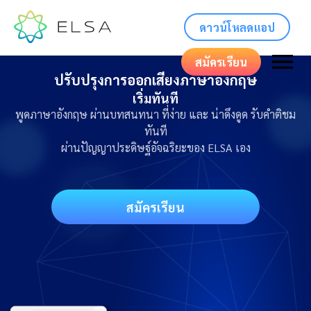
ดาวน์โหลดแอป
สมัครเรียน
ปรับปรุงการออกเสียงภาษาอังกฤษ
เริ่มทันที
พูดภาษาอังกฤษ ผ่านบทสนทนา ที่ง่าย และ น่าดึงดูด รับคำติชม
ทันที
ผ่านปัญญาประดิษฐ์อัจฉริยะของ ELSA เอง
สมัครเรียน