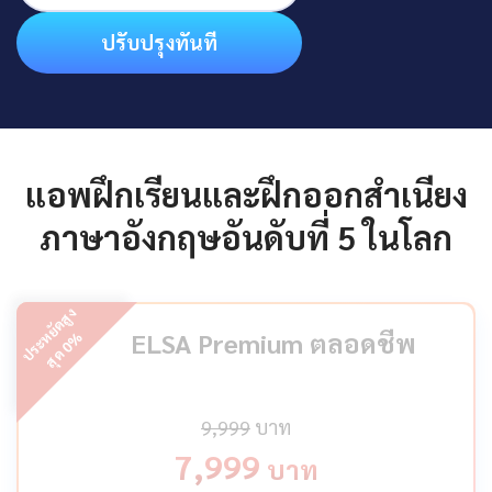
ปรับปรุงทันที
แอพฝึกเรียนและฝึกออกสำเนียง
ภาษาอังกฤษอันดับที่ 5 ในโลก
ป
ร
ะ
ห
ยั
ด
สู
ง
สุ
ด
ELSA Premium ตลอดชีพ
%
0
9,999
บาท
7,999
บาท