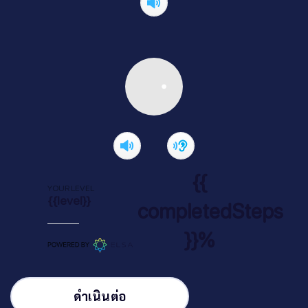
{{
YOUR LEVEL
{{level}}
completedSteps
}}%
ดำเนินต่อ