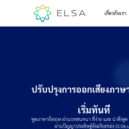
เกี่ยวกับเรา
ปรับปรุงการออกเสียงภาษ
เริ่มทันที
พูดภาษาอังกฤษ ผ่านบทสนทนา ที่ง่าย และ น่าดึงดูด 
ผ่านปัญญาประดิษฐ์อัจฉริยะของ ELSA เ