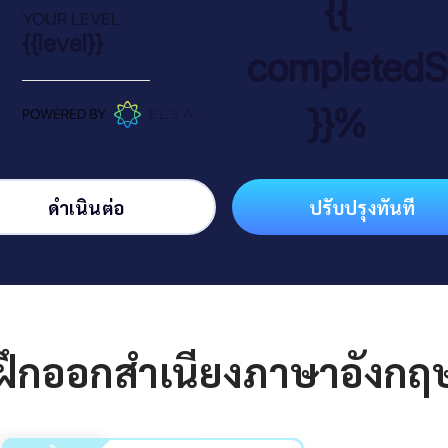
{{
YOUR LEVEL
{{level}}
completedS
}}%
ดำเนินต่อ
ปรับปรุงทันที
ึกออกสำเนียงภาษาอังกฤษอ