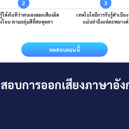
2
3
รู้ได้ทันทีว่าตนเองออกเสียงผิด
เทคโนโลยีการรับรู้สำเนียง
งไหน ตามกลุ่มสีที่สะดุดตา
แม่นยำถึงแต่ละพยางค์
ทดสอบตอนนี้
อบการออกเสียงภาษาอังกฤ
{{ sentences[sIndex].text }}.