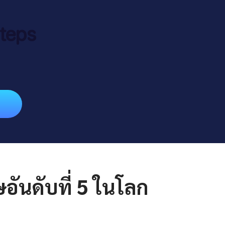
teps
ันดับที่ 5 ในโลก