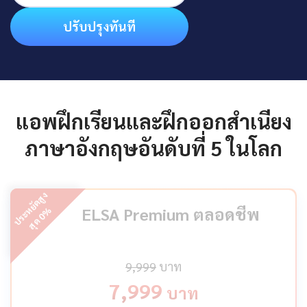
ปรับปรุงทันที
แอพฝึกเรียนและฝึกออกสำเนียง
ภาษาอังกฤษอันดับที่ 5 ในโลก
ป
ร
ะ
ห
ยั
ด
สู
ง
สุ
ด
ELSA Premium ตลอดชีพ
%
0
9,999
บาท
7,999
บาท