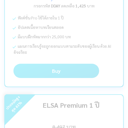
กรอกรหัส
DDAY
ลดเหลือ
1,425
บาท
ฟังค์ชั่น Pro ใช้ได้ภายใน 1 ปี
อัปเดตเนื้อหาบทเรียนตลอด
มีแบบฝึกหัดมากกว่า 25,000 บท
แผนการเรียนรู้จะถูกออกแบบตามระดับของผู้เรียน ด้วย AI
อัจฉริยะ
Buy
ร
ะ
ห
ยั
ด
สู
ง
สุ
ด
%
ELSA Premium 1 ปี
61
ป
8,497
บาท