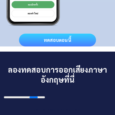
ทดสอบตอนนี้
ลองทดสอบการออกเสียงภาษา
อังกฤษที่นี่
{{ sentences[sIndex].text }}.