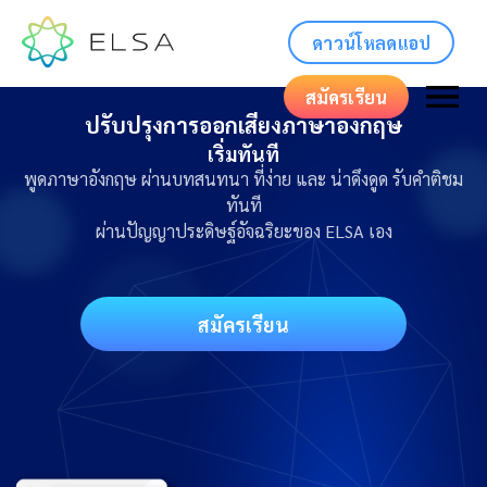
ดาวน์โหลดแอป
สมัครเรียน
ปรับปรุงการออกเสียงภาษาอังกฤษ
เริ่มทันที
พูดภาษาอังกฤษ ผ่านบทสนทนา ที่ง่าย และ น่าดึงดูด รับคำติชม
ทันที
ผ่านปัญญาประดิษฐ์อัจฉริยะของ ELSA เอง
สมัครเรียน