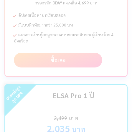
กรอกรหัส
DDAY
ลดเหลือ
4,699
บาท
อัปเดตเนื้อหาบทเรียนตลอด
มีแบบฝึกหัดมากกว่า 25,000 บท
แผนการเรียนรู้จะถูกออกแบบตามระดับของผู้เรียน ด้วย AI
อัจฉริยะ
ซื้อเลย
ร
ะ
ห
ยั
ด
สู
ง
สุ
ด
%
ELSA Pro 1 ปี
18
ป
2,499
บาท
2,035
บาท