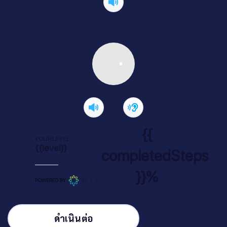
{{
YOUR LEVEL
{{level}}
completedSteps
}}%
ดำเนินต่อ