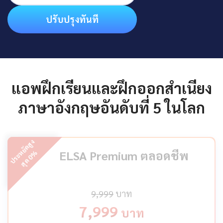
ปรับปรุงทันที
แอพฝึกเรียนและฝึกออกสำเนียง
ภาษาอังกฤษอันดับที่ 5 ในโลก
ป
ร
ะ
ห
ยั
ด
สู
ง
สุ
ด
ELSA Premium ตลอดชีพ
%
0
9,999
บาท
7,999
บาท