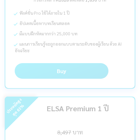
ฟังค์ชั่น Pro ใช้ได้ภายใน 1 ปี
อัปเดตเนื้อหาบทเรียนตลอด
มีแบบฝึกหัดมากกว่า 25,000 บท
แผนการเรียนรู้จะถูกออกแบบตามระดับของผู้เรียน ด้วย AI
อัจฉริยะ
Buy
ร
ะ
ห
ยั
ด
สู
ง
สุ
ด
%
ELSA Premium 1 ปี
61
ป
8,497
บาท