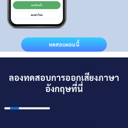
ทดสอบตอนนี้
ลองทดสอบการออกเสียงภาษา
อังกฤษที่นี่
{{ sentences[sIndex].text }}.