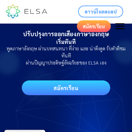
ดาวน์โหลดแอป
สมัครเรียน
ปรับปรุงการออกเสียงภาษาอังกฤษ
เริ่มทันที
พูดภาษาอังกฤษ ผ่านบทสนทนา ที่ง่าย และ น่าดึงดูด รับคำติชม
ทันที
ผ่านปัญญาประดิษฐ์อัจฉริยะของ ELSA เอง
สมัครเรียน