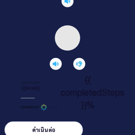
{{
YOUR LEVEL
{{level}}
completedSteps
}}%
ดำเนินต่อ