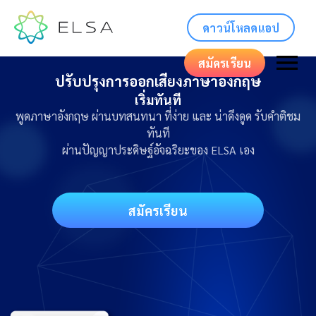
ดาวน์โหลดแอป
สมัครเรียน
ปรับปรุงการออกเสียงภาษาอังกฤษ
เริ่มทันที
พูดภาษาอังกฤษ ผ่านบทสนทนา ที่ง่าย และ น่าดึงดูด รับคำติชม
ทันที
ผ่านปัญญาประดิษฐ์อัจฉริยะของ ELSA เอง
สมัครเรียน