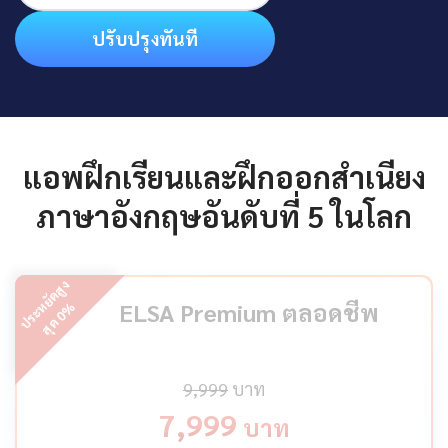
ปรับปรุงทันที
แอพฝึกเรียนและฝึกออกสำเนียง
ภาษาอังกฤษอันดับที่ 5 ในโลก
ป
ร
ะ
ห
ยั
ด
สู
ง
สุ
ด
ELSA Premium ตลอดชีพ
%
0
9,999
บาท
7,999
บาท