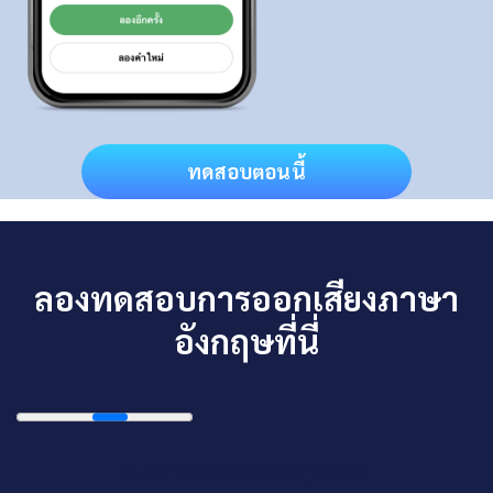
ทดสอบตอนนี้
ลองทดสอบการออกเสียงภาษา
อังกฤษที่นี่
{{ sentences[sIndex].text }}.