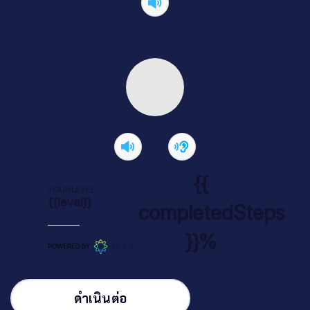
{{
YOUR LEVEL
{{level}}
completedSteps
}}%
ดำเนินต่อ