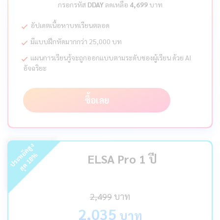
กรอกรหัส
DDAY
ลดเหลือ
4,699
บาท
อัปเดตเนื้อหาบทเรียนตลอด
มีแบบฝึกหัดมากกว่า 25,000 บท
แผนการเรียนรู้จะถูกออกแบบตามระดับของผู้เรียน ด้วย AI
อัจฉริยะ
ซื้อเลย
ร
ะ
ห
ยั
ด
สู
ง
สุ
ด
%
ELSA Pro 1 ปี
18
ป
2,499
บาท
2,035
บาท