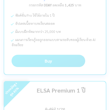
กรอกรหัส
DDAY
ลดเหลือ
1,425
บาท
ฟังค์ชั่น Pro ใช้ได้ภายใน 1 ปี
อัปเดตเนื้อหาบทเรียนตลอด
มีแบบฝึกหัดมากกว่า 25,000 บท
แผนการเรียนรู้จะถูกออกแบบตามระดับของผู้เรียน ด้วย AI
อัจฉริยะ
Buy
ร
ะ
ห
ยั
ด
สู
ง
สุ
ด
%
ELSA Premium 1 ปี
61
ป
8,497
บาท