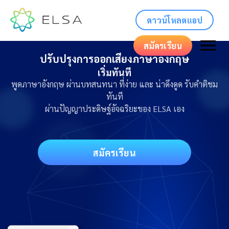
ดาวน์โหลดแอป
สมัครเรียน
ปรับปรุงการออกเสียงภาษาอังกฤษ
เริ่มทันที
พูดภาษาอังกฤษ ผ่านบทสนทนา ที่ง่าย และ น่าดึงดูด รับคำติชม
ทันที
ผ่านปัญญาประดิษฐ์อัจฉริยะของ ELSA เอง
สมัครเรียน