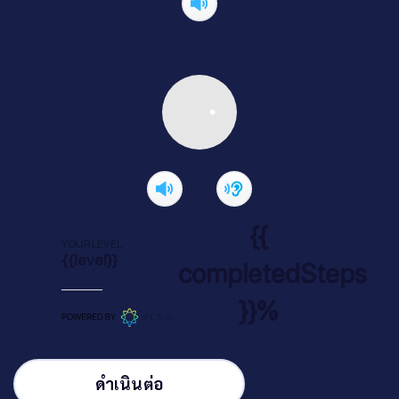
{{
YOUR LEVEL
{{level}}
completedSteps
}}%
ดำเนินต่อ