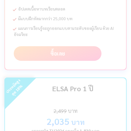
อัปเดตเนื้อหาบทเรียนตลอด
มีแบบฝึกหัดมากกว่า 25,000 บท
แผนการเรียนรู้จะถูกออกแบบตามระดับของผู้เรียน ด้วย AI
อัจฉริยะ
ซื้อเลย
ร
ะ
ห
ยั
ด
สู
ง
สุ
ด
%
ELSA Pro 1 ปี
18
ป
2,499
บาท
2,035
บาท
กรอกรหัส
TH2026
ลดเหลือ
1,830
บาท