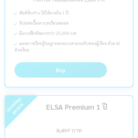
ฟังค์ชั่น Pro ใช้ได้ภายใน 1 ปี
อัปเดตเนื้อหาบทเรียนตลอด
มีแบบฝึกหัดมากกว่า 25,000 บท
แผนการเรียนรู้จะถูกออกแบบตามระดับของผู้เรียน ด้วย AI
อัจฉริยะ
Buy
ร
ะ
ห
ยั
ด
สู
ง
สุ
ด
%
ELSA Premium 1 ปี
61
ป
8,497
บาท