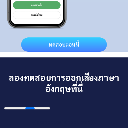
ทดสอบตอนนี้
ลองทดสอบการออกเสียงภาษา
อังกฤษที่นี่
{{ sentences[sIndex].text }}.