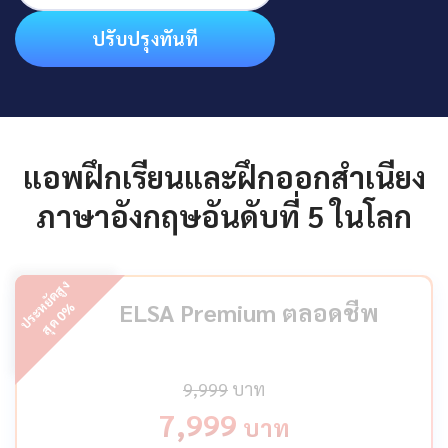
ปรับปรุงทันที
แอพฝึกเรียนและฝึกออกสำเนียง
ภาษาอังกฤษอันดับที่ 5 ในโลก
ป
ร
ะ
ห
ยั
ด
สู
ง
สุ
ด
ELSA Premium ตลอดชีพ
%
0
9,999
บาท
7,999
บาท