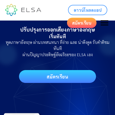
ดาวน์โหลดแอป
สมัครเรียน
ปรับปรุงการออกเสียงภาษาอังกฤษ
เริ่มทันที
พูดภาษาอังกฤษ ผ่านบทสนทนา ที่ง่าย และ น่าดึงดูด รับคำติชม
ทันที
ผ่านปัญญาประดิษฐ์อัจฉริยะของ ELSA เอง
สมัครเรียน