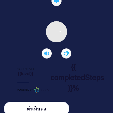
{{
YOUR LEVEL
{{level}}
completedSteps
}}%
ดำเนินต่อ