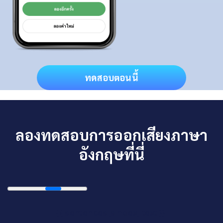
ทดสอบตอนนี้
ลองทดสอบการออกเสียงภาษา
อังกฤษที่นี่
{{ sentences[sIndex].text }}.