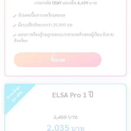
กรอกรหัส
DDAY
ลดเหลือ
4,699
บาท
อัปเดตเนื้อหาบทเรียนตลอด
มีแบบฝึกหัดมากกว่า 25,000 บท
แผนการเรียนรู้จะถูกออกแบบตามระดับของผู้เรียน ด้วย AI
อัจฉริยะ
ซื้อเลย
ร
ะ
ห
ยั
ด
สู
ง
สุ
ด
%
ELSA Pro 1 ปี
18
ป
2,499
บาท
2,035
บาท