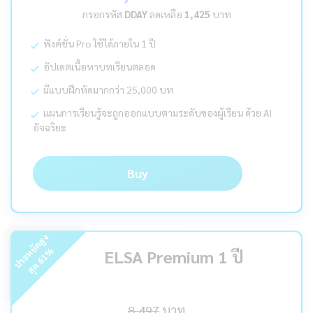
กรอกรหัส
DDAY
ลดเหลือ
1,425
บาท
ฟังค์ชั่น Pro ใช้ได้ภายใน 1 ปี
อัปเดตเนื้อหาบทเรียนตลอด
มีแบบฝึกหัดมากกว่า 25,000 บท
แผนการเรียนรู้จะถูกออกแบบตามระดับของผู้เรียน ด้วย AI
อัจฉริยะ
Buy
ร
ะ
ห
ยั
ด
สู
ง
สุ
ด
%
ELSA Premium 1 ปี
61
ป
8,497
บาท