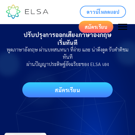
ดาวน์โหลดแอป
สมัครเรียน
ปรับปรุงการออกเสียงภาษาอังกฤษ
เริ่มทันที
พูดภาษาอังกฤษ ผ่านบทสนทนา ที่ง่าย และ น่าดึงดูด รับคำติชม
ทันที
ผ่านปัญญาประดิษฐ์อัจฉริยะของ ELSA เอง
สมัครเรียน