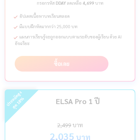
กรอกรหัส
DDAY
ลดเหลือ
4,699
บาท
อัปเดตเนื้อหาบทเรียนตลอด
มีแบบฝึกหัดมากกว่า 25,000 บท
แผนการเรียนรู้จะถูกออกแบบตามระดับของผู้เรียน ด้วย AI
อัจฉริยะ
ซื้อเลย
ร
ะ
ห
ยั
ด
สู
ง
สุ
ด
%
ELSA Pro 1 ปี
18
ป
2,499
บาท
2,035
บาท