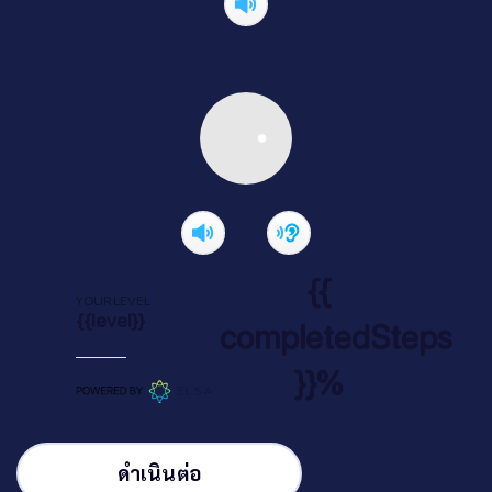
{{
YOUR LEVEL
{{level}}
completedSteps
}}%
ดำเนินต่อ