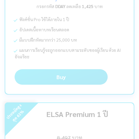
กรอกรหัส
DDAY
ลดเหลือ
1,425
บาท
ฟังค์ชั่น Pro ใช้ได้ภายใน 1 ปี
อัปเดตเนื้อหาบทเรียนตลอด
มีแบบฝึกหัดมากกว่า 25,000 บท
แผนการเรียนรู้จะถูกออกแบบตามระดับของผู้เรียน ด้วย AI
อัจฉริยะ
Buy
ร
ะ
ห
ยั
ด
สู
ง
สุ
ด
%
ELSA Premium 1 ปี
61
ป
8,497
บาท