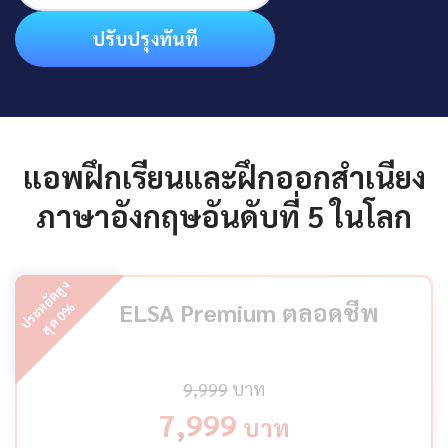
ปรับปรุงทันที
แอพฝึกเรียนและฝึกออกสำเนียง
ภาษาอังกฤษอันดับที่ 5 ในโลก
ป
ร
ะ
ห
ยั
ด
สู
ง
สุ
ด
ELSA Premium ตลอดชีพ
%
0
9,999
บาท
7,999
บาท