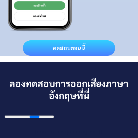
ทดสอบตอนนี้
ลองทดสอบการออกเสียงภาษา
อังกฤษที่นี่
{{ sentences[sIndex].text }}.