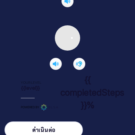
{{
YOUR LEVEL
{{level}}
completedSteps
}}%
ดำเนินต่อ