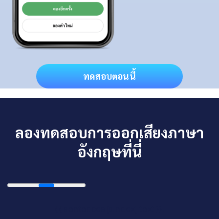
ทดสอบตอนนี้
ลองทดสอบการออกเสียงภาษา
อังกฤษที่นี่
{{ sentences[sIndex].text }}.