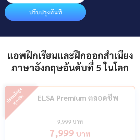
ปรับปรุงทันที
แอพฝึกเรียนและฝึกออกสำเนียง
ภาษาอังกฤษอันดับที่ 5 ในโลก
ป
ร
ะ
ห
ยั
ด
สู
ง
สุ
ด
ELSA Premium ตลอดชีพ
%
0
9,999
บาท
7,999
บาท