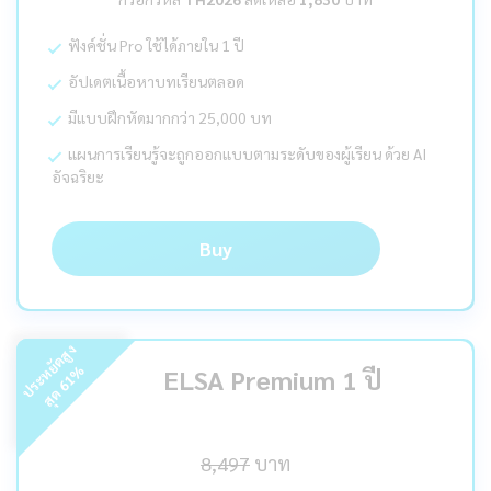
ฟังค์ชั่น Pro ใช้ได้ภายใน 1 ปี
อัปเดตเนื้อหาบทเรียนตลอด
มีแบบฝึกหัดมากกว่า 25,000 บท
แผนการเรียนรู้จะถูกออกแบบตามระดับของผู้เรียน ด้วย AI
อัจฉริยะ
Buy
ร
ะ
ห
ยั
ด
สู
ง
สุ
ด
%
ELSA Premium 1 ปี
61
ป
8,497
บาท