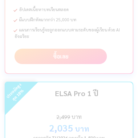
อัปเดตเนื้อหาบทเรียนตลอด
มีแบบฝึกหัดมากกว่า 25,000 บท
แผนการเรียนรู้จะถูกออกแบบตามระดับของผู้เรียน ด้วย AI
อัจฉริยะ
ซื้อเลย
ร
ะ
ห
ยั
ด
สู
ง
สุ
ด
%
ELSA Pro 1 ปี
18
ป
2,499
บาท
2,035
บาท
กรอกรหัส
TH2026
ลดเหลือ
1,830
บาท