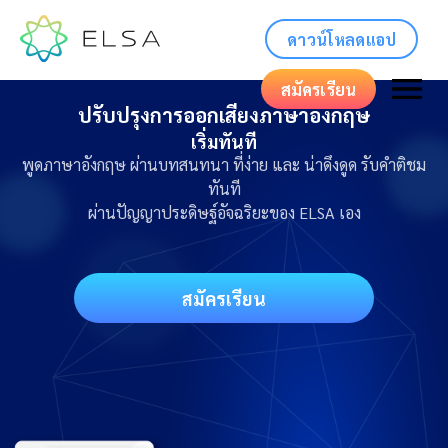
ดาวน์โหลดแอป
สมัครเรียน
ปรับปรุงการออกเสียงภาษาอังกฤษ
เริ่มทันที
พูดภาษาอังกฤษ ผ่านบทสนทนา ที่ง่าย และ น่าดึงดูด รับคำติชม
ทันที
ผ่านปัญญาประดิษฐ์อัจฉริยะของ ELSA เอง
สมัครเรียน