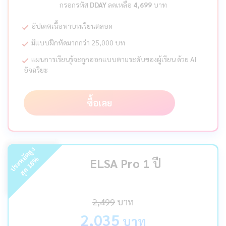
กรอกรหัส
DDAY
ลดเหลือ
4,699
บาท
อัปเดตเนื้อหาบทเรียนตลอด
มีแบบฝึกหัดมากกว่า 25,000 บท
แผนการเรียนรู้จะถูกออกแบบตามระดับของผู้เรียน ด้วย AI
อัจฉริยะ
ซื้อเลย
ร
ะ
ห
ยั
ด
สู
ง
สุ
ด
%
ELSA Pro 1 ปี
18
ป
2,499
บาท
2,035
บาท