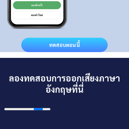
ทดสอบตอนนี้
ลองทดสอบการออกเสียงภาษา
อังกฤษที่นี่
{{ sentences[sIndex].text }}.