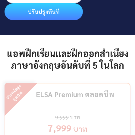
ปรับปรุงทันที
แอพฝึกเรียนและฝึกออกสำเนียง
ภาษาอังกฤษอันดับที่ 5 ในโลก
ป
ร
ะ
ห
ยั
ด
สู
ง
สุ
ด
ELSA Premium ตลอดชีพ
%
0
9,999
บาท
7,999
บาท