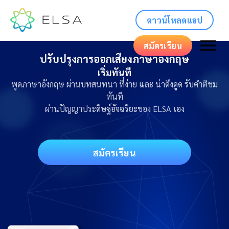
ดาวน์โหลดแอป
สมัครเรียน
ปรับปรุงการออกเสียงภาษาอังกฤษ
เริ่มทันที
พูดภาษาอังกฤษ ผ่านบทสนทนา ที่ง่าย และ น่าดึงดูด รับคำติชม
ทันที
ผ่านปัญญาประดิษฐ์อัจฉริยะของ ELSA เอง
สมัครเรียน