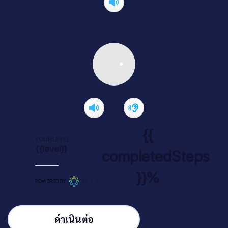
{{
YOUR LEVEL
{{level}}
completedSteps
}}%
ดำเนินต่อ