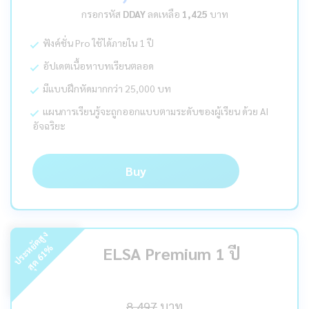
กรอกรหัส
DDAY
ลดเหลือ
1,425
บาท
ฟังค์ชั่น Pro ใช้ได้ภายใน 1 ปี
อัปเดตเนื้อหาบทเรียนตลอด
มีแบบฝึกหัดมากกว่า 25,000 บท
แผนการเรียนรู้จะถูกออกแบบตามระดับของผู้เรียน ด้วย AI
อัจฉริยะ
Buy
ร
ะ
ห
ยั
ด
สู
ง
สุ
ด
%
ELSA Premium 1 ปี
61
ป
8,497
บาท