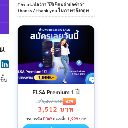
Thx u แปลว่า? วิธีเขียนคำย่อคำว่า
thanks / thank you ในภาษาอังกฤษ
ัน
ขึ้น
อ
ELSA Premium 1 ปี
แค่
8,497 บาท
-61%
3,512 บาท
กรอกรหัส
DDAY
ลดเหลือ
1,999
บาท