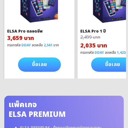
ELSA Pro ตลอดชีพ
ELSA Pro 1 ปี
3,659 บาท
2,499 บาท
2,035 บาท
กรอกรหัส
DDAY
ลดเหลือ
2,561
บาท
กรอกรหัส
DDAY
ลดเหลือ
1,425
บ
ซื้อเลย
ซื้อเลย
แพ็คเกจ
ELSA PREMIUM
ELSA PREMIUM - ฝึกภาษาอังกฤษอย่างครอบคลุม