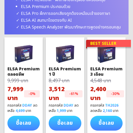
ELSA Premium ประกอบด้วย
ELSA Pro ฝึกการออกเสียงถูกต้องเหมือนเจ้าของภาษา
ELSA AI สนทนาโดยตรงกับ AI
ELSA Speech Analyzer พัฒนาทักษะการพูดอย่างครอบคลุม
BEST SELLER
ELSA Premium
ELSA Premium
ELSA Premium
1 ปี
3 เดือน
ตลอดชีพ
8,497 บาท
4,548 บาท
9,999 บาท
3,512
2,400
7,999
-61%
-30%
-0%
บาท
บาท
บาท
กรอกรหัส
DDAY
ลด
กรอกรหัส
TH2026
กรอกรหัส
DDAY
ลด
เหลือ
1,999
บาท
ลดเหลือ
2,160
บาท
เหลือ
4,699
บาท
ซื้อเลย
ซื้อเลย
ซื้อเลย