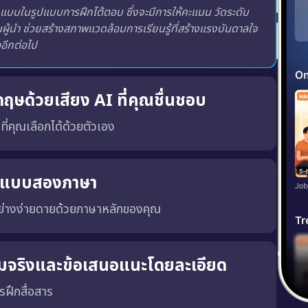
แบบในรูปแบบการฝึกโต้ตอบ ซึ่งจะมีการให้คะแนน วัดระดับ
ู้นำ ช่วยสร้างสภาพแวดล้อมการเรียนรู้ที่สร้างแรงบันดาลใจ
่ออีกต่อไป
กฤษด้วยเสียง AI ที่คุณชื่นชอบ
งที่คุณเลือกได้ด้วยตัวเอง
) หรือ แบบอังกฤษ (UK) พร้อมทั้ง เสียงผู้ชายหรือผู้หญิง ตามความชอบของคุณ
นแบบสองภาษา
ย่างง่ายดายด้วยภาษาหลักของคุณ
่สมจริงและข้อเสนอแนะโดยละเอียด
ฝึกสื่อสาร
่อสารที่เฉพาะเจาะจงและชัดเจน ซึ่งจะช่วยให้คุณพัฒนาความสามารถในการสนทนาในสถานการณ์จริง นอกจากนี้