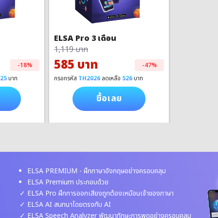
ELSA Pro 3 เดือน
1,119 บาท
585 บาท
-18%
-47%
425
บาท
กรอกรหัส
TH2026
ลดเหลือ
526
บาท
ซื้อเลย
ELSA PREMIUM - ฝึกภาษาอังกฤษอย่างครอบคลุม
ELSA Premium ประกอบด้วย
ELSA Pro ฝึกการออกเสียงถูกต้องเหมือนเจ้าของภาษา
ELSA AI สนทนาโดยตรงกับ AI
ELSA Speech Analyzer พัฒนาทักษะการพูดอย่างครอบคลุม