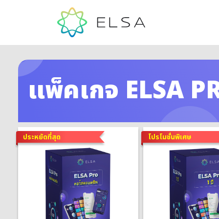
แพ็คเกจ ELSA P
ประหยัดที่สุด
โปรโมชั่นพิเศษ