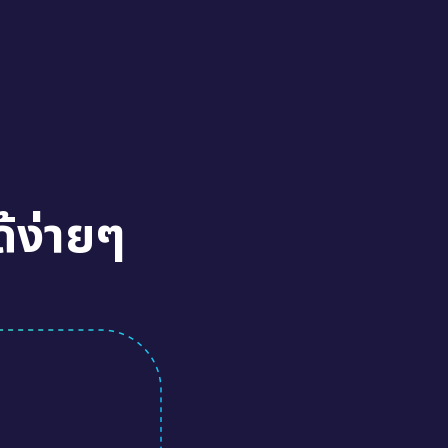
้ง่ายๆ