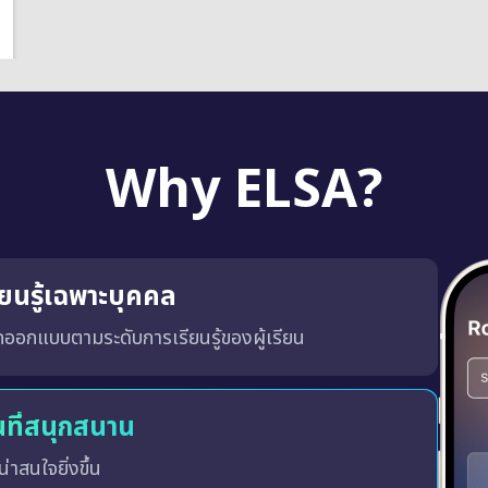
Why ELSA?
ียนรู้เฉพาะบุคคล
กออกแบบตามระดับการเรียนรู้ของผู้เรียน
้ง
นที่สนุกสนาน
น่าสนใจยิ่งขึ้น