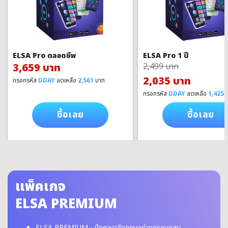
ELSA Pro ตลอดชีพ
ELSA Pro 1 ปี
3,659 บาท
2,499 บาท
2,035 บาท
กรอกรหัส
DDAY
ลดเหลือ
2,561
บาท
กรอกรหัส
DDAY
ลดเหลือ
1,425
บ
ซื้อเลย
ซื้อเลย
แพ็คเกจ
ELSA PREMIUM
ELSA PREMIUM - ฝึกภาษาอังกฤษอย่างครอบคลุม