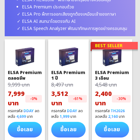
ELSA Premium ประกอบด้วย
ELSA Pro ฝึกการออกเสียงถูกต้องเหมือนเจ้าของภาษา
ELSA AI สนทนาโดยตรงกับ AI
ELSA Speech Analyzer พัฒนาทักษะการพูดอย่างครอบคลุม
BEST SELLER
ELSA Premium
ELSA Premium
ELSA Premium
1 ปี
3 เดือน
ตลอดชีพ
8,497 บาท
4,548 บาท
9,999 บาท
3,512
2,400
7,999
-61%
-30%
-0%
บาท
บาท
บาท
กรอกรหัส
DDAY
ลด
กรอกรหัส
TH2026
กรอกรหัส
DDAY
ลด
เหลือ
1,999
บาท
ลดเหลือ
2,160
บาท
เหลือ
4,699
บาท
ซื้อเลย
ซื้อเลย
ซื้อเลย