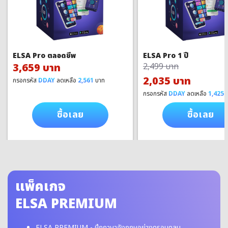
ELSA Pro ตลอดชีพ
ELSA Pro 1 ปี
3,659 บาท
2,499 บาท
2,035 บาท
กรอกรหัส
DDAY
ลดเหลือ
2,561
บาท
กรอกรหัส
DDAY
ลดเหลือ
1,425
บ
ซื้อเลย
ซื้อเลย
แพ็คเกจ
ELSA PREMIUM
ELSA PREMIUM - ฝึกภาษาอังกฤษอย่างครอบคลุม