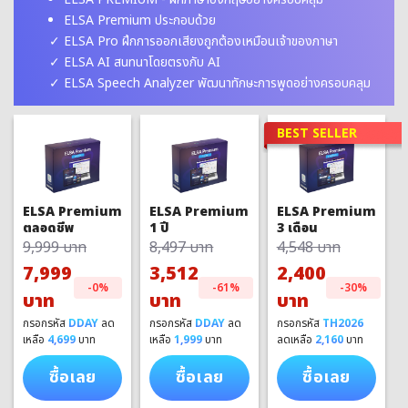
ELSA Premium ประกอบด้วย
ELSA Pro ฝึกการออกเสียงถูกต้องเหมือนเจ้าของภาษา
ELSA AI สนทนาโดยตรงกับ AI
ELSA Speech Analyzer พัฒนาทักษะการพูดอย่างครอบคลุม
BEST SELLER
ELSA Premium
ELSA Premium
ELSA Premium
1 ปี
3 เดือน
ตลอดชีพ
8,497 บาท
4,548 บาท
9,999 บาท
3,512
2,400
7,999
-61%
-30%
-0%
บาท
บาท
บาท
กรอกรหัส
DDAY
ลด
กรอกรหัส
TH2026
กรอกรหัส
DDAY
ลด
เหลือ
1,999
บาท
ลดเหลือ
2,160
บาท
เหลือ
4,699
บาท
ซื้อเลย
ซื้อเลย
ซื้อเลย