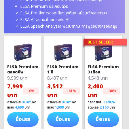
ELSA Premium ประกอบด้วย
ELSA Pro ฝึกการออกเสียงถูกต้องเหมือนเจ้าของภาษา
ELSA AI สนทนาโดยตรงกับ AI
ELSA Speech Analyzer พัฒนาทักษะการพูดอย่างครอบคลุม
BEST SELLER
ELSA Premium
ELSA Premium
ELSA Premium
1 ปี
3 เดือน
ตลอดชีพ
8,497 บาท
4,548 บาท
9,999 บาท
3,512
2,400
7,999
-61%
-30%
-0%
บาท
บาท
บาท
กรอกรหัส
DDAY
ลด
กรอกรหัส
TH2026
กรอกรหัส
DDAY
ลด
เหลือ
1,999
บาท
ลดเหลือ
2,160
บาท
เหลือ
4,699
บาท
ซื้อเลย
ซื้อเลย
ซื้อเลย