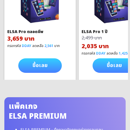
ELSA Pro ตลอดชีพ
ELSA Pro 1 ปี
3,659 บาท
2,499 บาท
2,035 บาท
กรอกรหัส
DDAY
ลดเหลือ
2,561
บาท
กรอกรหัส
DDAY
ลดเหลือ
1,425
บ
ซื้อเลย
ซื้อเลย
แพ็คเกจ
ELSA PREMIUM
ELSA PREMIUM - ฝึกภาษาอังกฤษอย่างครอบคลุม