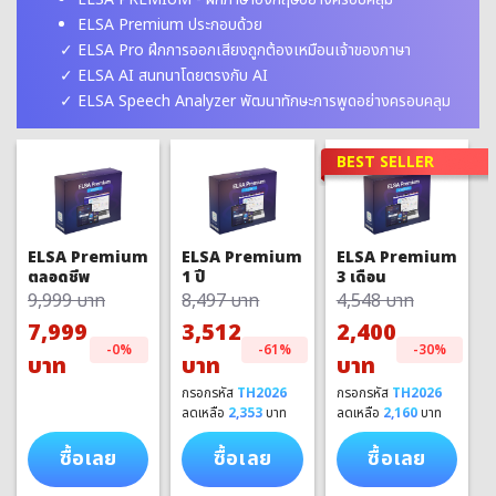
ELSA Premium ประกอบด้วย
ELSA Pro ฝึกการออกเสียงถูกต้องเหมือนเจ้าของภาษา
ELSA AI สนทนาโดยตรงกับ AI
ELSA Speech Analyzer พัฒนาทักษะการพูดอย่างครอบคลุม
BEST SELLER
ELSA Premium
ELSA Premium
ELSA Premium
1 ปี
3 เดือน
ตลอดชีพ
8,497 บาท
4,548 บาท
9,999 บาท
3,512
2,400
7,999
-61%
-30%
-0%
บาท
บาท
บาท
กรอกรหัส
TH2026
กรอกรหัส
TH2026
ลดเหลือ
2,353
บาท
ลดเหลือ
2,160
บาท
ซื้อเลย
ซื้อเลย
ซื้อเลย