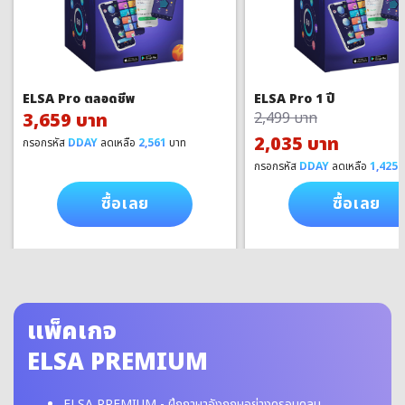
ELSA Pro ตลอดชีพ
ELSA Pro 1 ปี
3,659 บาท
2,499 บาท
2,035 บาท
กรอกรหัส
DDAY
ลดเหลือ
2,561
บาท
กรอกรหัส
DDAY
ลดเหลือ
1,425
บ
ซื้อเลย
ซื้อเลย
แพ็คเกจ
ELSA PREMIUM
ELSA PREMIUM - ฝึกภาษาอังกฤษอย่างครอบคลุม