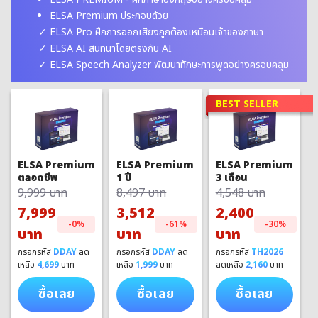
ELSA Premium ประกอบด้วย
ELSA Pro ฝึกการออกเสียงถูกต้องเหมือนเจ้าของภาษา
ELSA AI สนทนาโดยตรงกับ AI
ELSA Speech Analyzer พัฒนาทักษะการพูดอย่างครอบคลุม
BEST SELLER
ELSA Premium
ELSA Premium
ELSA Premium
1 ปี
3 เดือน
ตลอดชีพ
8,497 บาท
4,548 บาท
9,999 บาท
3,512
2,400
7,999
-61%
-30%
-0%
บาท
บาท
บาท
กรอกรหัส
DDAY
ลด
กรอกรหัส
TH2026
กรอกรหัส
DDAY
ลด
เหลือ
1,999
บาท
ลดเหลือ
2,160
บาท
เหลือ
4,699
บาท
ซื้อเลย
ซื้อเลย
ซื้อเลย