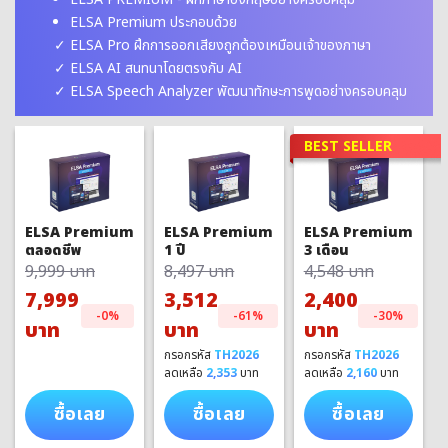
ELSA Premium ประกอบด้วย
ELSA Pro ฝึกการออกเสียงถูกต้องเหมือนเจ้าของภาษา
ELSA AI สนทนาโดยตรงกับ AI
ELSA Speech Analyzer พัฒนาทักษะการพูดอย่างครอบคลุม
BEST SELLER
ELSA Premium
ELSA Premium
ELSA Premium
1 ปี
3 เดือน
ตลอดชีพ
8,497 บาท
4,548 บาท
9,999 บาท
3,512
2,400
7,999
-61%
-30%
-0%
บาท
บาท
บาท
กรอกรหัส
TH2026
กรอกรหัส
TH2026
ลดเหลือ
2,353
บาท
ลดเหลือ
2,160
บาท
ซื้อเลย
ซื้อเลย
ซื้อเลย