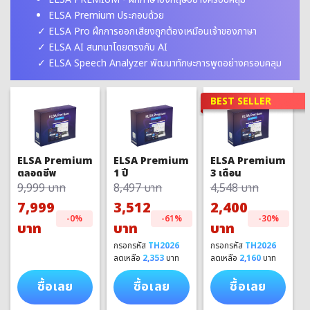
ELSA Premium ประกอบด้วย
ELSA Pro ฝึกการออกเสียงถูกต้องเหมือนเจ้าของภาษา
ELSA AI สนทนาโดยตรงกับ AI
ELSA Speech Analyzer พัฒนาทักษะการพูดอย่างครอบคลุม
BEST SELLER
ELSA Premium
ELSA Premium
ELSA Premium
1 ปี
3 เดือน
ตลอดชีพ
8,497 บาท
4,548 บาท
9,999 บาท
3,512
2,400
7,999
-61%
-30%
-0%
บาท
บาท
บาท
กรอกรหัส
TH2026
กรอกรหัส
TH2026
ลดเหลือ
2,353
บาท
ลดเหลือ
2,160
บาท
ซื้อเลย
ซื้อเลย
ซื้อเลย