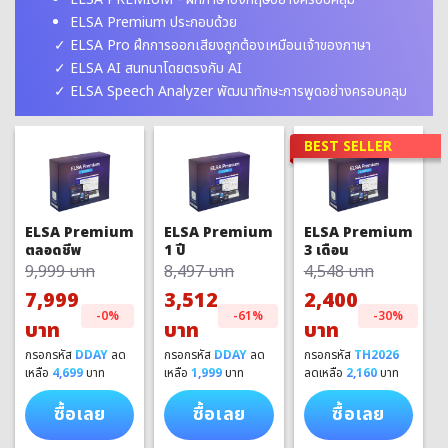
ELSA Premium ประกอบด้วย
ELSA Pro ฝึกการออกเสียงถูกต้องเหมือนเจ้าของภาษา
ELSA AI สนทนาโดยตรงกับ AI
ELSA Speech Analyzer พัฒนาทักษะการพูดอย่างครอบคลุม
BEST SELLER
ELSA Premium
ELSA Premium
ELSA Premium
1 ปี
3 เดือน
ตลอดชีพ
8,497 บาท
4,548 บาท
9,999 บาท
3,512
2,400
7,999
-61%
-30%
-0%
บาท
บาท
บาท
กรอกรหัส
DDAY
ลด
กรอกรหัส
TH2026
กรอกรหัส
DDAY
ลด
เหลือ
1,999
บาท
ลดเหลือ
2,160
บาท
เหลือ
4,699
บาท
ซื้อเลย
ซื้อเลย
ซื้อเลย