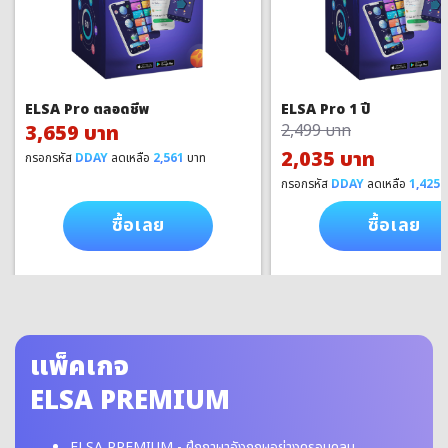
ELSA Pro ตลอดชีพ
ELSA Pro 1 ปี
3,659 บาท
2,499 บาท
2,035 บาท
กรอกรหัส
DDAY
ลดเหลือ
2,561
บาท
กรอกรหัส
DDAY
ลดเหลือ
1,425
บ
ซื้อเลย
ซื้อเลย
แพ็คเกจ
ELSA PREMIUM
ELSA PREMIUM - ฝึกภาษาอังกฤษอย่างครอบคลุม