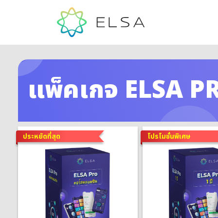
แพ็คเกจ ELSA P
ประหยัดที่สุด
โปรโมชั่นพิเศษ