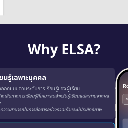
Why ELSA?
ียนรู้เฉพาะบุคคล
กออกแบบตามระดับการเรียนรู้ของผู้เรียน
้ง
นที่สนุกสนาน
น่าสนใจยิ่งขึ้น