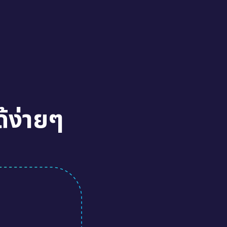
้ง่ายๆ