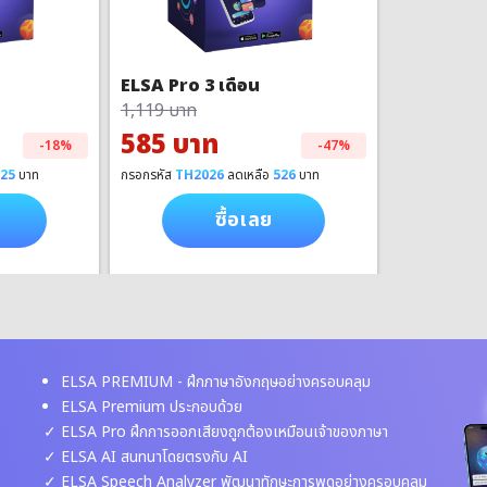
ELSA Pro 3 เดือน
1,119 บาท
585 บาท
-18%
-47%
425
บาท
กรอกรหัส
TH2026
ลดเหลือ
526
บาท
ซื้อเลย
ELSA PREMIUM - ฝึกภาษาอังกฤษอย่างครอบคลุม
ELSA Premium ประกอบด้วย
ELSA Pro ฝึกการออกเสียงถูกต้องเหมือนเจ้าของภาษา
ELSA AI สนทนาโดยตรงกับ AI
ELSA Speech Analyzer พัฒนาทักษะการพูดอย่างครอบคลุม