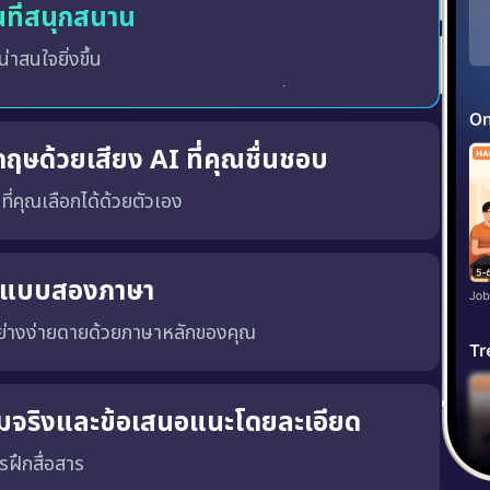
แบบในรูปแบบการฝึกโต้ตอบ ซึ่งจะมีการให้คะแนน วัดระดับ
ู้นำ ช่วยสร้างสภาพแวดล้อมการเรียนรู้ที่สร้างแรงบันดาลใจ
่ออีกต่อไป
กฤษด้วยเสียง AI ที่คุณชื่นชอบ
งที่คุณเลือกได้ด้วยตัวเอง
) หรือ แบบอังกฤษ (UK) พร้อมทั้ง เสียงผู้ชายหรือผู้หญิง ตามความชอบของคุณ
นแบบสองภาษา
ย่างง่ายดายด้วยภาษาหลักของคุณ
่สมจริงและข้อเสนอแนะโดยละเอียด
ฝึกสื่อสาร
่อสารที่เฉพาะเจาะจงและชัดเจน ซึ่งจะช่วยให้คุณพัฒนาความสามารถในการสนทนาในสถานการณ์จริง นอกจากนี้