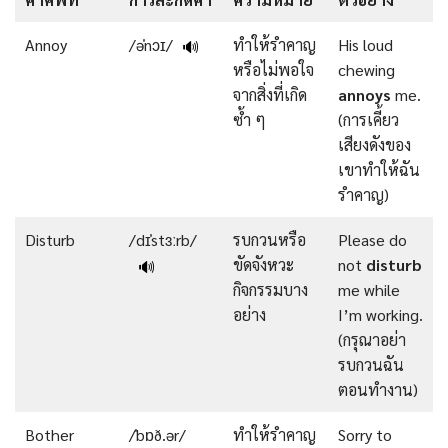
Annoy
/əˈnɔɪ/
ทำให้รำคาญ
His loud
🔊
หรือไม่พอใจ
chewing
จากสิ่งที่เกิด
annoys
me.
ซ้ำ ๆ
(การเคี้ยว
เสียงดังของ
เขาทำให้ฉัน
รำคาญ)
Disturb
/dɪˈstɜːrb/
รบกวนหรือ
Please do
ขัดจังหวะ
not
disturb
🔊
กิจกรรมบาง
me while
อย่าง
I’m working.
(กรุณาอย่า
รบกวนฉัน
ตอนทำงาน)
Bother
/ˈbɒð.ər/
ทำให้รำคาญ
Sorry to