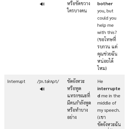
หรือขัดขวาง
bother
🔊
ใครบางคน
you, but
could you
help me
with this?
(ขอโทษที่
รบกวน แต่
คุณช่วยฉัน
หน่อยได้
ไหม)
Interrupt
/ˌɪn.təˈrʌpt/
ขัดจังหวะ
He
หรือพูด
interrupte
🔊
แทรกขณะที่
d
me in the
มีคนกำลังพูด
middle of
หรือทำบาง
my speech.
อย่าง
(เขา
ขัดจังหวะฉัน