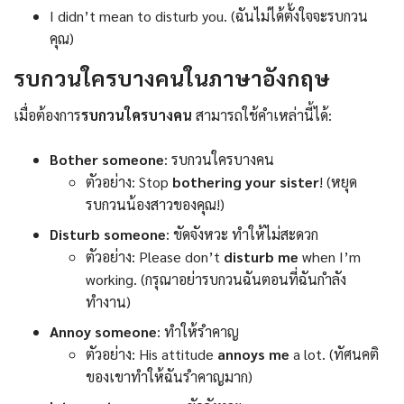
I didn’t mean to disturb you. (ฉันไม่ได้ตั้งใจจะรบกวน
คุณ)
รบกวนใครบางคนในภาษาอังกฤษ
เมื่อต้องการ
รบกวนใครบางคน
สามารถใช้คำเหล่านี้ได้:
Bother someone
: รบกวนใครบางคน
ตัวอย่าง: Stop
bothering
your
sister
! (หยุด
รบกวนน้องสาวของคุณ!)
Disturb someone
: ขัดจังหวะ ทำให้ไม่สะดวก
ตัวอย่าง: Please don’t
disturb
me
when I’m
working. (กรุณาอย่ารบกวนฉันตอนที่ฉันกำลัง
ทำงาน)
Annoy someone
: ทำให้รำคาญ
ตัวอย่าง: His attitude
annoys
me
a lot. (ทัศนคติ
ของเขาทำให้ฉันรำคาญมาก)