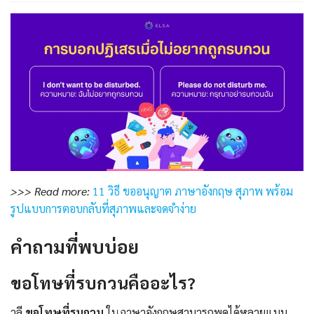
>>> Read more:
11 วิธี ขออนุญาต ภาษาอังกฤษ สุภาพ พร้อม
รูปแบบการตอบกลับที่สุภาพและจดจำง่าย
คำถามที่พบบ่อย
ขอโทษที่รบกวนคืออะไร?
วลี
ขอโทษที่รบกวน
ในภาษาอังกฤษสามารถพูดได้หลายแบบ