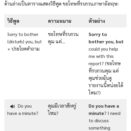
ด้านล่างเป็นตารางแสดงวิธีพูด ขอโทษที่รบกวนภาษาอังกฤษ:
วิธีพูด
ความหมาย
ตัวอย่าง
Sorry to bother
ขอโทษที่รบกวน
Sorry to
(disturb) you, but
คุณ แต่…
bother you
,
but
+ ประโยคคำถาม
could you help
me with this
report? (ขอโทษ
ที่รบกวนคุณ แต่
คุณช่วยฉันดู
รายงานนี้หน่อยได้
ไหม?)
Do you
คุณมีเวลาสักครู่
Do
you
have
a
🔊
have a minute?
ไหม?
minute
? I need
to discuss
something