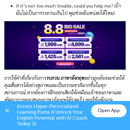
If it’s not too much trouble, could you help me? (ถ้า
มันไม่เป็นการรบกวนเกินไป คุณช่วยฉันหน่อยได้ไหม)
การใช้คำที่เกี่ยวกับการ
รบกวน ภาษาอังกฤษ
อย่างถูกต้องจะช่วยให้
คุณสื่อสารได้อย่างสุภาพและเป็นธรรมชาติมากขึ้นในทุก
สถานการณ์ หากต้องการฝึกออกเสียงให้เหมือนเจ้าของภาษาและ
พัฒนาการตอบสนองภาษาอังกฤษได้รวดเร็ว ลองใช้แพ็กเกจ
Access Hyper-Personalized 
พรีเมียมของ
ELSA Speak
ทันที เทคโนโลยี AI ของ ELSA Speak
Open App
Learning Paths & Unlock Your 
จะช่วยให้คุณพัฒนาทักษะการสื่อสารได้ในเวลาอันสั้น
Chat on LINE
English Potential with AI Coach 
Today 🚀
RELATED POSTS