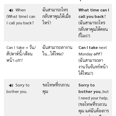
When
ฉันสามารถโทร
What
time
can
I
🔊
(What time) can
กลับหาคุณได้เมื่อ
call
you
back
?
I call you back?
ไหร่?
(ฉันสามารถโทร
กลับหาคุณได้ตอน
กี่โมง?)
Can I take + วัน/
ฉันสามารถลางาน
Can I take
next
สัปดาห์นี้/เดือน
ใน…ได้ไหม?
Monday
off
?
หน้า off?
(ฉันสามารถลา
งานวันจันทร์หน้า
ได้ไหม?)
Sorry to
ขอโทษที่รบกวน
Sorry
to
🔊
bother you.
คุณ
bother
you
, but
I need your help.
(ขอโทษที่รบกวน
คุณ แต่ฉันต้องการ