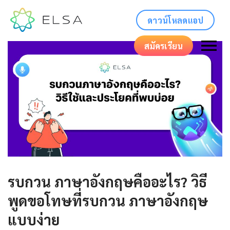
ดาวน์โหลดแอป
สมัครเรียน
รบกวน ภาษาอังกฤษคืออะไร? วิธี
พูดขอโทษที่รบกวน ภาษาอังกฤษ
แบบง่าย