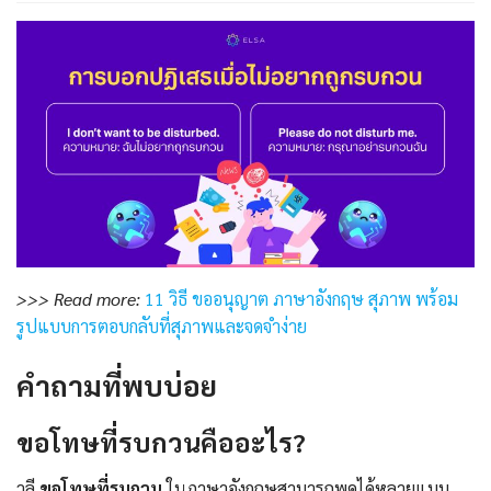
>>> Read more:
11 วิธี ขออนุญาต ภาษาอังกฤษ สุภาพ พร้อม
รูปแบบการตอบกลับที่สุภาพและจดจำง่าย
คำถามที่พบบ่อย
ขอโทษที่รบกวนคืออะไร?
วลี
ขอโทษที่รบกวน
ในภาษาอังกฤษสามารถพูดได้หลายแบบ