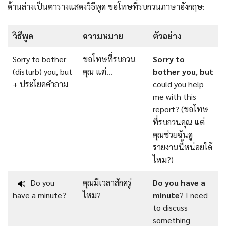
ด้านล่างเป็นตารางแสดงวิธีพูด ขอโทษที่รบกวนภาษาอังกฤษ:
วิธีพูด
ความหมาย
ตัวอย่าง
Sorry to bother
ขอโทษที่รบกวน
Sorry to
(disturb) you, but
คุณ แต่…
bother you
,
but
+ ประโยคคำถาม
could you help
me with this
report? (ขอโทษ
ที่รบกวนคุณ แต่
คุณช่วยฉันดู
รายงานนี้หน่อยได้
ไหม?)
Do you
คุณมีเวลาสักครู่
Do
you
have
a
🔊
have a minute?
ไหม?
minute
? I need
to discuss
something