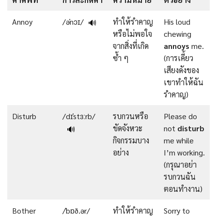
Annoy
/əˈnɔɪ/
ทำให้รำคาญ
His loud
🔊
หรือไม่พอใจ
chewing
จากสิ่งที่เกิด
annoys
me.
ซ้ำ ๆ
(การเคี้ยว
เสียงดังของ
เขาทำให้ฉัน
รำคาญ)
Disturb
/dɪˈstɜːrb/
รบกวนหรือ
Please do
ขัดจังหวะ
not
disturb
🔊
กิจกรรมบาง
me while
อย่าง
I’m working.
(กรุณาอย่า
รบกวนฉัน
ตอนทำงาน)
Bother
/ˈbɒð.ər/
ทำให้รำคาญ
Sorry to