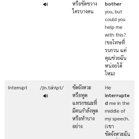
หรือขัดขวาง
bother
🔊
ใครบางคน
you, but
could you
help me
with this?
(ขอโทษที่
รบกวน แต่
คุณช่วยฉัน
หน่อยได้
ไหม)
Interrupt
/ˌɪn.təˈrʌpt/
ขัดจังหวะ
He
หรือพูด
interrupte
🔊
แทรกขณะที่
d
me in the
มีคนกำลังพูด
middle of
หรือทำบาง
my speech.
อย่าง
(เขา
ขัดจังหวะฉัน