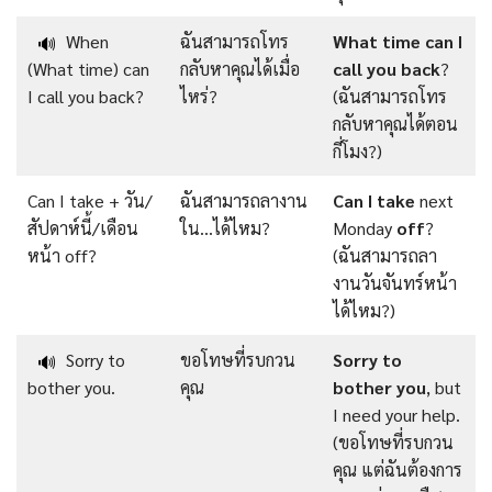
When
ฉันสามารถโทร
What
time
can
I
🔊
(What time) can
กลับหาคุณได้เมื่อ
call
you
back
?
I call you back?
ไหร่?
(ฉันสามารถโทร
กลับหาคุณได้ตอน
กี่โมง?)
Can I take + วัน/
ฉันสามารถลางาน
Can I take
next
สัปดาห์นี้/เดือน
ใน…ได้ไหม?
Monday
off
?
หน้า off?
(ฉันสามารถลา
งานวันจันทร์หน้า
ได้ไหม?)
Sorry to
ขอโทษที่รบกวน
Sorry
to
🔊
bother you.
คุณ
bother
you
, but
I need your help.
(ขอโทษที่รบกวน
คุณ แต่ฉันต้องการ