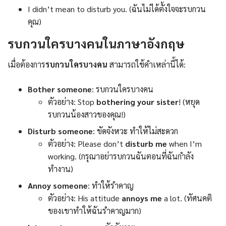
I didn’t mean to disturb you. (ฉันไม่ได้ตั้งใจจะรบกวน
คุณ)
รบกวนใครบางคนในภาษาอังกฤษ
เมื่อต้องการ
รบกวนใครบางคน
สามารถใช้คำเหล่านี้ได้:
Bother someone
: รบกวนใครบางคน
ตัวอย่าง: Stop
bothering
your
sister
! (หยุด
รบกวนน้องสาวของคุณ!)
Disturb someone
: ขัดจังหวะ ทำให้ไม่สะดวก
ตัวอย่าง: Please don’t
disturb
me
when I’m
working. (กรุณาอย่ารบกวนฉันตอนที่ฉันกำลัง
ทำงาน)
Annoy someone
: ทำให้รำคาญ
ตัวอย่าง: His attitude
annoys
me
a lot. (ทัศนคติ
ของเขาทำให้ฉันรำคาญมาก)