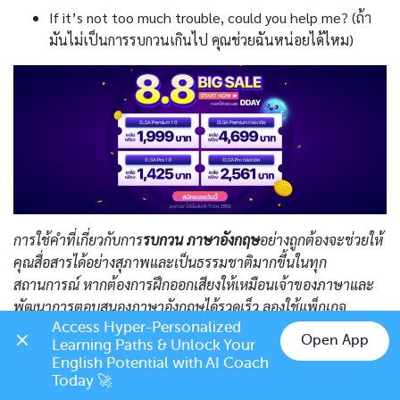
If it’s not too much trouble, could you help me? (ถ้า
มันไม่เป็นการรบกวนเกินไป คุณช่วยฉันหน่อยได้ไหม)
การใช้คำที่เกี่ยวกับการ
รบกวน ภาษาอังกฤษ
อย่างถูกต้องจะช่วยให้
คุณสื่อสารได้อย่างสุภาพและเป็นธรรมชาติมากขึ้นในทุก
สถานการณ์ หากต้องการฝึกออกเสียงให้เหมือนเจ้าของภาษาและ
พัฒนาการตอบสนองภาษาอังกฤษได้รวดเร็ว ลองใช้แพ็กเกจ
Access Hyper-Personalized 
พรีเมียมของ
ELSA Speak
ทันที เทคโนโลยี AI ของ ELSA Speak
Open App
Learning Paths & Unlock Your 
จะช่วยให้คุณพัฒนาทักษะการสื่อสารได้ในเวลาอันสั้น
Chat on LINE
English Potential with AI Coach 
Today 🚀
RELATED POSTS