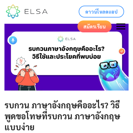
ดาวน์โหลดแอป
สมัครเรียน
รบกวน ภาษาอังกฤษคืออะไร? วิธี
พูดขอโทษที่รบกวน ภาษาอังกฤษ
แบบง่าย