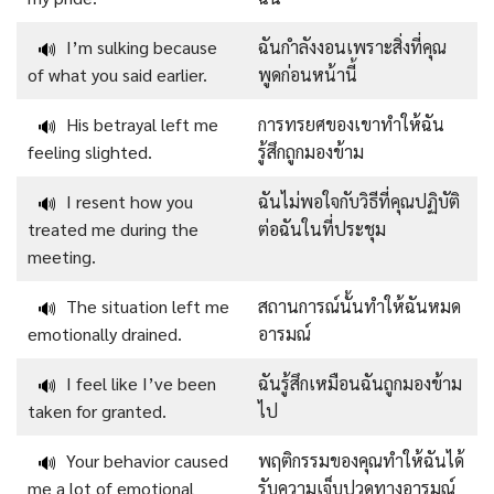
I’m sulking because
ฉันกำลังงอนเพราะสิ่งที่คุณ
🔊
of what you said earlier.
พูดก่อนหน้านี้
His betrayal left me
การทรยศของเขาทำให้ฉัน
🔊
feeling slighted.
รู้สึกถูกมองข้าม
I resent how you
ฉันไม่พอใจกับวิธีที่คุณปฏิบัติ
🔊
treated me during the
ต่อฉันในที่ประชุม
meeting.
The situation left me
สถานการณ์นั้นทำให้ฉันหมด
🔊
emotionally drained.
อารมณ์
I feel like I’ve been
ฉันรู้สึกเหมือนฉันถูกมองข้าม
🔊
taken for granted.
ไป
Your behavior caused
พฤติกรรมของคุณทำให้ฉันได้
🔊
me a lot of emotional
รับความเจ็บปวดทางอารมณ์