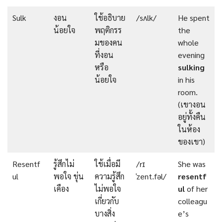
Sulk
งอน
ใช้อธิบาย
/sʌlk/
He spent
น้อยใจ
พฤติกรร
the
มของคน
whole
ที่งอน
evening
หรือ
sulking
น้อยใจ
in his
room.
(เขางอน
อยู่ทั้งคืน
ในห้อง
ของเขา)
Resentf
รู้สึกไม่
ใช้เมื่อมี
/rɪ
She was
ul
พอใจ ขุ่น
ความรู้สึก
ˈzent.fəl/
resentf
เคือง
ไม่พอใจ
ul
of her
เกี่ยวกับ
colleagu
บางสิ่ง
e’s