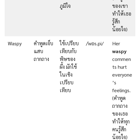
ภูมิใจ
ของเขา
ทำให้เธอ
รู้สึก
น้อยใจ)
Waspy
คำพูดเจ็บ
ใช้เปรียบ
/ˈwɒs.pi/
Her
แสบ
เทียบกับ
waspy
ถากถาง
พิษของ
commen
ผึ้ง มักใช้
ts hurt
ในเชิง
everyone
เปรียบ
’s
เทียบ
feelings.
(คำพูด
ถากถาง
ของเธอ
ทำให้ทุก
คนรู้สึก
น้อยใจ)