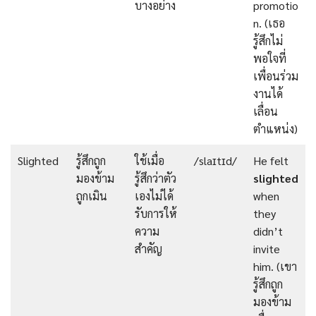
บางอย่าง
promotio
n. (เธอ
รู้สึกไม่
พอใจที่
เพื่อนร่วม
งานได้
เลื่อน
ตำแหน่ง)
Slighted
รู้สึกถูก
ใช้เมื่อ
/slaɪtɪd/
He felt
มองข้าม
รู้สึกว่าตัว
slighted
ถูกเมิน
เองไม่ได้
when
รับการให้
they
ความ
didn’t
สำคัญ
invite
him. (เขา
รู้สึกถูก
มองข้าม