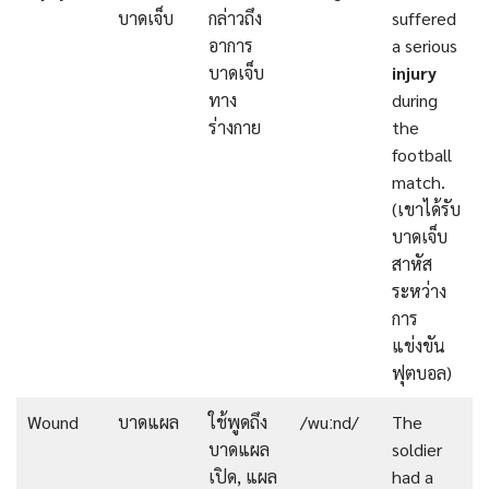
บาดเจ็บ
กล่าวถึง
suffered
อาการ
a serious
บาดเจ็บ
injury
ทาง
during
ร่างกาย
the
football
match.
(เขาได้รับ
บาดเจ็บ
สาหัส
ระหว่าง
การ
แข่งขัน
ฟุตบอล)
Wound
บาดแผล
ใช้พูดถึง
/wuːnd/
The
บาดแผล
soldier
เปิด, แผล
had a