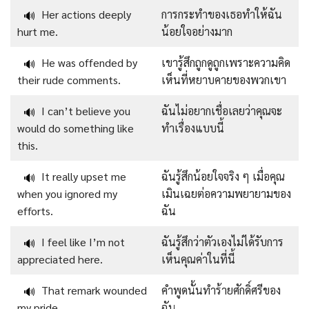
Her actions deeply
การกระทำของเธอทำให้ฉัน
🔊
hurt me.
น้อยใจอย่างมาก
He was offended by
เขารู้สึกถูกดูถูกเพราะความคิด
🔊
their rude comments.
เห็นที่หยาบคายของพวกเขา
I can’t believe you
ฉันไม่อยากเชื่อเลยว่าคุณจะ
🔊
would do something like
ทำเรื่องแบบนี้
this.
It really upset me
ฉันรู้สึกน้อยใจจริง ๆ เมื่อคุณ
🔊
when you ignored my
เมินเฉยต่อความพยายามของ
efforts.
ฉัน
I feel like I’m not
ฉันรู้สึกว่าตัวเองไม่ได้รับการ
🔊
appreciated here.
เห็นคุณค่าในที่นี้
That remark wounded
คำพูดนั้นทำร้ายศักดิ์ศรีของ
🔊
my pride.
ฉัน