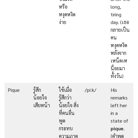
หรือ
long,
หงุดหงิด
tiring
ง่าย
day. (เธอ
กลายเป็น
คน
หงุดหงิด
หลังจาก
เหน็ดเห
นื่อยมา
ทั้งวัน)
Pique
รู้สึก
ใช้เมื่อ
/piːk/
His
น้อยใจ
รู้สึกว่า
remarks
เสียหน้า
น้อยใจ สิ่ง
left her
ที่คนอื่น
in a
พูด
state of
กระทบ
pique
.
ความภาค
(คำพูด