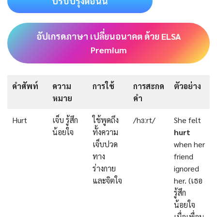
ปรับปรุงตอนนี้
อัปเกรดภาษา เปลี่ยนอนาคต ด้วย ELSA
Premium
คำศัพท์
ความ
การใช้
การสะกด
ตัวอย่าง
หมาย
คำ
Hurt
เจ็บ รู้สึก
ใช้พูดถึง
/hɜːrt/
She felt
น้อยใจ
ทั้งความ
hurt
เจ็บปวด
when her
ทาง
friend
ร่างกาย
ignored
และจิตใจ
her. (เธอ
รู้สึก
น้อยใจ
เมื่อเพื่อน