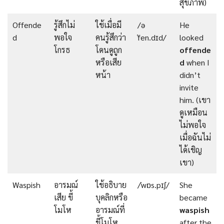
สุขภาพ)
Offende
รู้สึกไม่
ใช้เมื่อมี
/ə
He
d
พอใจ
คนรู้สึกว่า
ˈfen.dɪd/
looked
โกรธ
โดนดูถูก
offende
หรือเสีย
d
when I
หน้า
didn’t
invite
him. (เขา
ดูเหมือน
ไม่พอใจ
เมื่อฉันไม่
ได้เชิญ
เขา)
Waspish
อารมณ์
ใช้อธิบาย
/ˈwɒs.pɪʃ/
She
เสีย ขี้
บุคลิกหรือ
became
โมโห
อารมณ์ที่
waspish
ขี้โมโห
after the