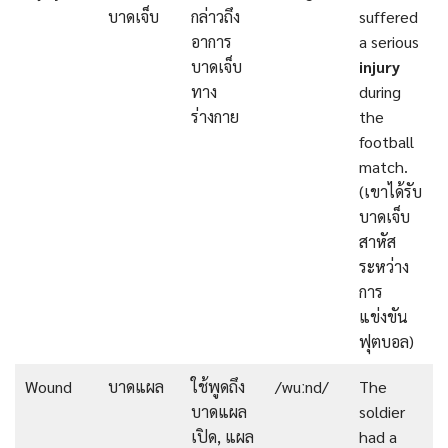
บาดเจ็บ
กล่าวถึง
suffered
อาการ
a serious
บาดเจ็บ
injury
ทาง
during
ร่างกาย
the
football
match.
(เขาได้รับ
บาดเจ็บ
สาหัส
ระหว่าง
การ
แข่งขัน
ฟุตบอล)
Wound
บาดแผล
ใช้พูดถึง
/wuːnd/
The
บาดแผล
soldier
เปิด, แผล
had a