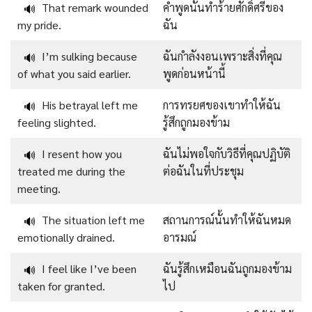
That remark wounded
คำพูดนั้นทำร้ายศักดิ์ศรีของ
🔊
my pride.
ฉัน
I’m sulking because
ฉันกำลังงอนเพราะสิ่งที่คุณ
🔊
of what you said earlier.
พูดก่อนหน้านี้
His betrayal left me
การทรยศของเขาทำให้ฉัน
🔊
feeling slighted.
รู้สึกถูกมองข้าม
I resent how you
ฉันไม่พอใจกับวิธีที่คุณปฏิบัติ
🔊
treated me during the
ต่อฉันในที่ประชุม
meeting.
The situation left me
สถานการณ์นั้นทำให้ฉันหมด
🔊
emotionally drained.
อารมณ์
I feel like I’ve been
ฉันรู้สึกเหมือนฉันถูกมองข้าม
🔊
taken for granted.
ไป