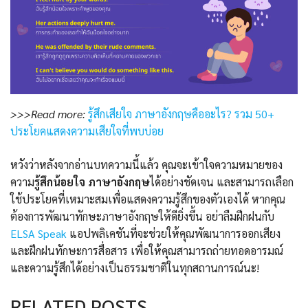
>>>Read more:
รู้สึกเสียใจ ภาษาอังกฤษคืออะไร? รวม 50+
ประโยคแสดงความเสียใจที่พบบ่อย
หวังว่าหลังจากอ่านบทความนี้แล้ว คุณจะเข้าใจความหมายของ
ความ
รู้สึกน้อยใจ ภาษาอังกฤษ
ได้อย่างชัดเจน และสามารถเลือก
ใช้ประโยคที่เหมาะสมเพื่อแสดงความรู้สึกของตัวเองได้ หากคุณ
ต้องการพัฒนาทักษะภาษาอังกฤษให้ดียิ่งขึ้น อย่าลืมฝึกฝนกับ
ELSA Speak
แอปพลิเคชันที่จะช่วยให้คุณพัฒนาการออกเสียง
และฝึกฝนทักษะการสื่อสาร เพื่อให้คุณสามารถถ่ายทอดอารมณ์
และความรู้สึกได้อย่างเป็นธรรมชาติในทุกสถานการณ์นะ!
RELATED POSTS