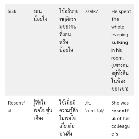
Sulk
งอน
ใช้อธิบาย
/sʌlk/
He spent
น้อยใจ
พฤติกรร
the
มของคน
whole
ที่งอน
evening
หรือ
sulking
น้อยใจ
in his
room.
(เขางอน
อยู่ทั้งคืน
ในห้อง
ของเขา)
Resentf
รู้สึกไม่
ใช้เมื่อมี
/rɪ
She was
ul
พอใจ ขุ่น
ความรู้สึก
ˈzent.fəl/
resentf
เคือง
ไม่พอใจ
ul
of her
เกี่ยวกับ
colleagu
บางสิ่ง
e’s