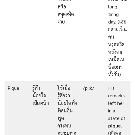
หรือ
long,
หงุดหงิด
tiring
ง่าย
day. (เธอ
กลายเป็น
คน
หงุดหงิด
หลังจาก
เหน็ดเห
นื่อยมา
ทั้งวัน)
Pique
รู้สึก
ใช้เมื่อ
/piːk/
His
น้อยใจ
รู้สึกว่า
remarks
เสียหน้า
น้อยใจ สิ่ง
left her
ที่คนอื่น
in a
พูด
state of
กระทบ
pique
.
ความภาค
(คำพูด