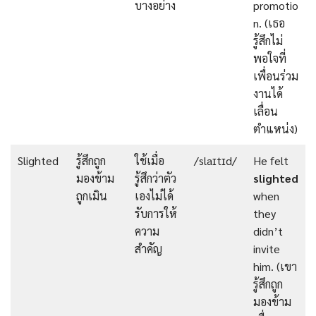
บางอย่าง
promotio
n. (เธอ
รู้สึกไม่
พอใจที่
เพื่อนร่วม
งานได้
เลื่อน
ตำแหน่ง)
Slighted
รู้สึกถูก
ใช้เมื่อ
/slaɪtɪd/
He felt
มองข้าม
รู้สึกว่าตัว
slighted
ถูกเมิน
เองไม่ได้
when
รับการให้
they
ความ
didn’t
สำคัญ
invite
him. (เขา
รู้สึกถูก
มองข้าม