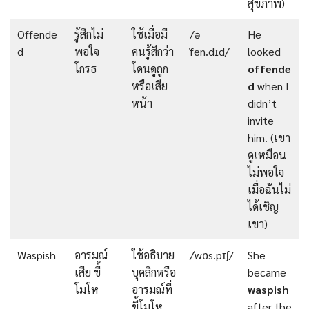
สุขภาพ)
Offende
รู้สึกไม่
ใช้เมื่อมี
/ə
He
d
พอใจ
คนรู้สึกว่า
ˈfen.dɪd/
looked
โกรธ
โดนดูถูก
offende
หรือเสีย
d
when I
หน้า
didn’t
invite
him. (เขา
ดูเหมือน
ไม่พอใจ
เมื่อฉันไม่
ได้เชิญ
เขา)
Waspish
อารมณ์
ใช้อธิบาย
/ˈwɒs.pɪʃ/
She
เสีย ขี้
บุคลิกหรือ
became
โมโห
อารมณ์ที่
waspish
ขี้โมโห
after the