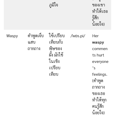
ภูมิใจ
ของเขา
ทำให้เธอ
รู้สึก
น้อยใจ)
Waspy
คำพูดเจ็บ
ใช้เปรียบ
/ˈwɒs.pi/
Her
แสบ
เทียบกับ
waspy
ถากถาง
พิษของ
commen
ผึ้ง มักใช้
ts hurt
ในเชิง
everyone
เปรียบ
’s
เทียบ
feelings.
(คำพูด
ถากถาง
ของเธอ
ทำให้ทุก
คนรู้สึก
น้อยใจ)