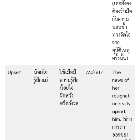
(เธอยังคง
ต้องรับมือ
กับความ
บอบช้ำ
ทางจิตใจ
จาก
อุบัติเหตุ
ครั้งนั้น)
Upset
น้อยใจ
ใช้เมื่อมี
/ʌpˈset/
The
รู้สึกแย่
ความรู้สึก
news of
น้อยใจ
her
ผิดหวัง
resignati
หรือกังวล
on really
upset
him. (ข่าว
การลา
ออกของ