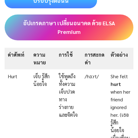
ปรับปรุงตอนนี้
อัปเกรดภาษา เปลี่ยนอนาคต ด้วย ELSA
Premium
คำศัพท์
ความ
การใช้
การสะกด
ตัวอย่าง
หมาย
คำ
Hurt
เจ็บ รู้สึก
ใช้พูดถึง
/hɜːrt/
She felt
น้อยใจ
ทั้งความ
hurt
เจ็บปวด
when her
ทาง
friend
ร่างกาย
ignored
และจิตใจ
her. (เธอ
รู้สึก
น้อยใจ
เมื่อเพื่อน