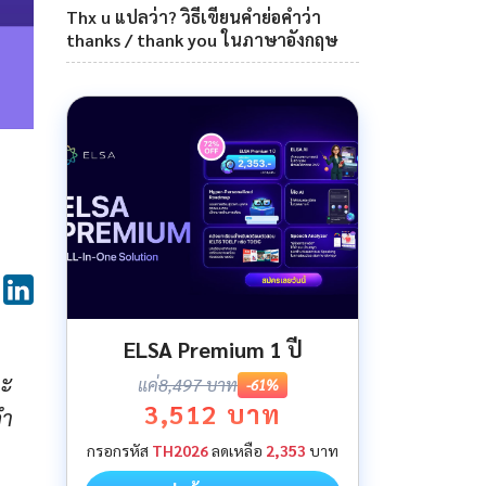
Thx u แปลว่า? วิธีเขียนคำย่อคำว่า
thanks / thank you ในภาษาอังกฤษ
ELSA Premium 1 ปี
ละ
แค่
8,497 บาท
-61%
3,512 บาท
ํา
กรอกรหัส
TH2026
ลดเหลือ
2,353
บาท