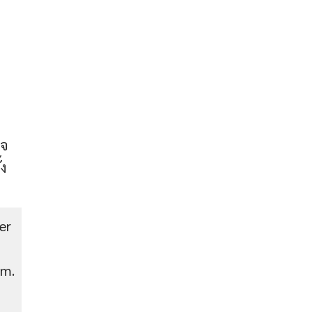
ใจ
้ง
er
im.
ก