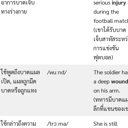
อาการบาดเจ็บ
serious
injury
ทางร่างกาย
during the
football matc
(เขาได้รับบาด
เจ็บสาหัสระหว่
การแข่งขัน
ฟุตบอล)
ใช้พูดถึงบาดแผล
/wuːnd/
The soldier h
เปิด, แผลถูกมีด
a deep
woun
บาดหรือถูกแทง
on his arm.
(ทหารมีบาดแ
ลึกที่แขนของเ
ใช้กล่าวถึงความ
/ˈtrɔːmə/
She is still