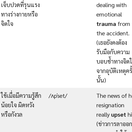
เจ็บปวดที่รุนแรง
dealing with
ทางร่างกายหรือ
emotional
จิตใจ
trauma
from
the accident.
(เธอยังคงต้อง
รับมือกับความ
บอบช้ำทางจิต
จากอุบัติเหตุครั
นั้น)
ใช้เมื่อมีความรู้สึก
/ʌpˈset/
The news of h
น้อยใจ ผิดหวัง
resignation
หรือกังวล
really
upset
h
(ข่าวการลาออ