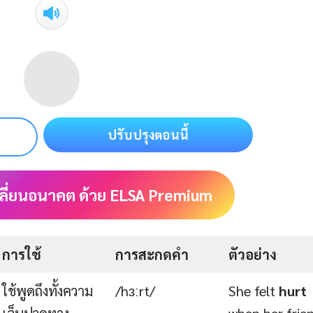
ปรับปรุงตอนนี้
ลี่ยนอนาคต ด้วย ELSA Premium
การใช้
การสะกดคำ
ตัวอย่าง
ใช้พูดถึงทั้งความ
/hɜːrt/
She felt
hurt
เจ็บปวดทาง
when her frie