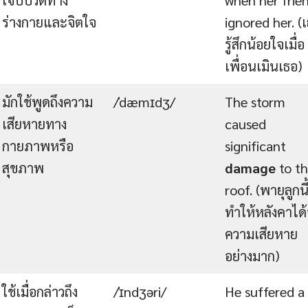
ร่างกายและจิตใจ
ignored her. (
รู้สึกน้อยใจเมื่อ
เพื่อนเมินเธอ)
มักใช้พูดถึงความ
/ˈdæmɪdʒ/
The storm
เสียหายทาง
caused
กายภาพหรือ
significant
สุขภาพ
damage
to t
roof. (พายุลูกนี
ทำให้หลังคาได้
ความเสียหาย
อย่างมาก)
ใช้เมื่อกล่าวถึง
/ˈɪndʒəri/
He suffered a