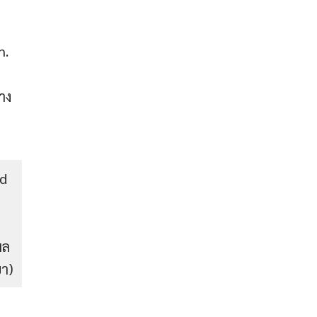
h.
าง
ad
d
ผล
ขา)