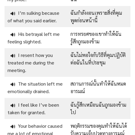
I’m sulking because
ฉันกำลังงอนเพราะสิ่งที่คุณ
🔊
of what you said earlier.
พูดก่อนหน้านี้
His betrayal left me
การทรยศของเขาทำให้ฉัน
🔊
feeling slighted.
รู้สึกถูกมองข้าม
I resent how you
ฉันไม่พอใจกับวิธีที่คุณปฏิบัติ
🔊
treated me during the
ต่อฉันในที่ประชุม
meeting.
The situation left me
สถานการณ์นั้นทำให้ฉันหมด
🔊
emotionally drained.
อารมณ์
I feel like I’ve been
ฉันรู้สึกเหมือนฉันถูกมองข้าม
🔊
taken for granted.
ไป
Your behavior caused
พฤติกรรมของคุณทำให้ฉันได้
🔊
me a lot of emotional
รับความเจ็บปวดทางอารมณ์