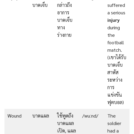
บาดเจ็บ
กล่าวถึง
suffered
อาการ
a serious
บาดเจ็บ
injury
ทาง
during
ร่างกาย
the
football
match.
(เขาได้รับ
บาดเจ็บ
สาหัส
ระหว่าง
การ
แข่งขัน
ฟุตบอล)
Wound
บาดแผล
ใช้พูดถึง
/wuːnd/
The
บาดแผล
soldier
เปิด, แผล
had a