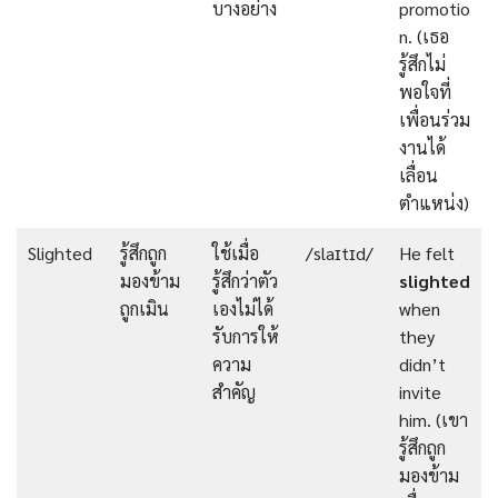
บางอย่าง
promotio
n. (เธอ
รู้สึกไม่
พอใจที่
เพื่อนร่วม
งานได้
เลื่อน
ตำแหน่ง)
Slighted
รู้สึกถูก
ใช้เมื่อ
/slaɪtɪd/
He felt
มองข้าม
รู้สึกว่าตัว
slighted
ถูกเมิน
เองไม่ได้
when
รับการให้
they
ความ
didn’t
สำคัญ
invite
him. (เขา
รู้สึกถูก
มองข้าม