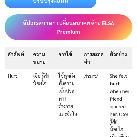
ปรับปรุงตอนนี้
อัปเกรดภาษา เปลี่ยนอนาคต ด้วย ELSA
Premium
คำศัพท์
ความ
การใช้
การสะกด
ตัวอย่าง
หมาย
คำ
Hurt
เจ็บ รู้สึก
ใช้พูดถึง
/hɜːrt/
She felt
น้อยใจ
ทั้งความ
hurt
เจ็บปวด
when her
ทาง
friend
ร่างกาย
ignored
และจิตใจ
her. (เธอ
รู้สึก
น้อยใจ
เมื่อเพื่อน