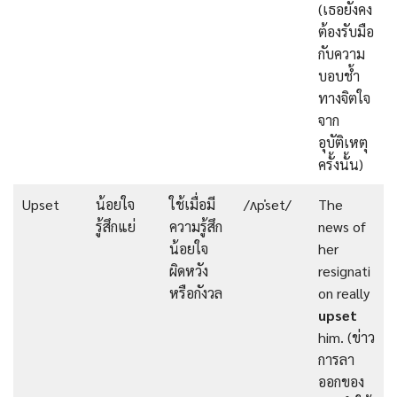
(เธอยังคง
ต้องรับมือ
กับความ
บอบช้ำ
ทางจิตใจ
จาก
อุบัติเหตุ
ครั้งนั้น)
Upset
น้อยใจ
ใช้เมื่อมี
/ʌpˈset/
The
รู้สึกแย่
ความรู้สึก
news of
น้อยใจ
her
ผิดหวัง
resignati
หรือกังวล
on really
upset
him. (ข่าว
การลา
ออกของ