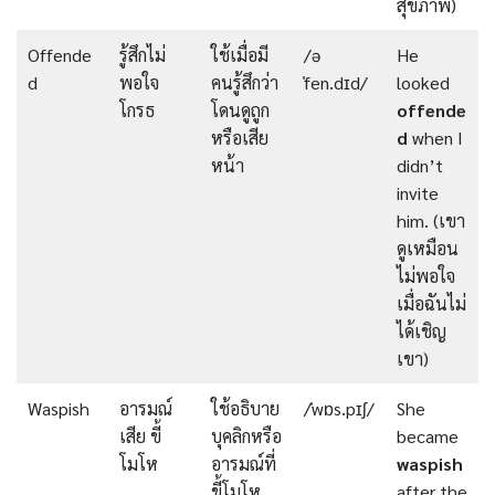
สุขภาพ)
Offende
รู้สึกไม่
ใช้เมื่อมี
/ə
He
d
พอใจ
คนรู้สึกว่า
ˈfen.dɪd/
looked
โกรธ
โดนดูถูก
offende
หรือเสีย
d
when I
หน้า
didn’t
invite
him. (เขา
ดูเหมือน
ไม่พอใจ
เมื่อฉันไม่
ได้เชิญ
เขา)
Waspish
อารมณ์
ใช้อธิบาย
/ˈwɒs.pɪʃ/
She
เสีย ขี้
บุคลิกหรือ
became
โมโห
อารมณ์ที่
waspish
ขี้โมโห
after the