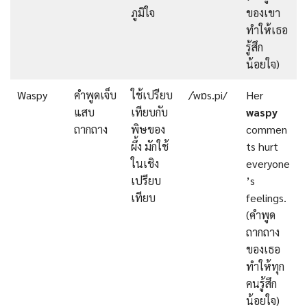
ภูมิใจ
ของเขา
ทำให้เธอ
รู้สึก
น้อยใจ)
Waspy
คำพูดเจ็บ
ใช้เปรียบ
/ˈwɒs.pi/
Her
แสบ
เทียบกับ
waspy
ถากถาง
พิษของ
commen
ผึ้ง มักใช้
ts hurt
ในเชิง
everyone
เปรียบ
’s
เทียบ
feelings.
(คำพูด
ถากถาง
ของเธอ
ทำให้ทุก
คนรู้สึก
น้อยใจ)