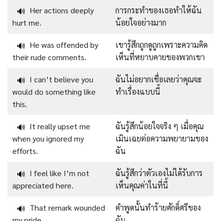
Her actions deeply
การกระทำของเธอทำให้ฉัน
🔊
hurt me.
น้อยใจอย่างมาก
He was offended by
เขารู้สึกถูกดูถูกเพราะความคิด
🔊
their rude comments.
เห็นที่หยาบคายของพวกเขา
I can’t believe you
ฉันไม่อยากเชื่อเลยว่าคุณจะ
🔊
would do something like
ทำเรื่องแบบนี้
this.
It really upset me
ฉันรู้สึกน้อยใจจริง ๆ เมื่อคุณ
🔊
when you ignored my
เมินเฉยต่อความพยายามของ
efforts.
ฉัน
I feel like I’m not
ฉันรู้สึกว่าตัวเองไม่ได้รับการ
🔊
appreciated here.
เห็นคุณค่าในที่นี้
That remark wounded
คำพูดนั้นทำร้ายศักดิ์ศรีของ
🔊
my pride.
ฉัน