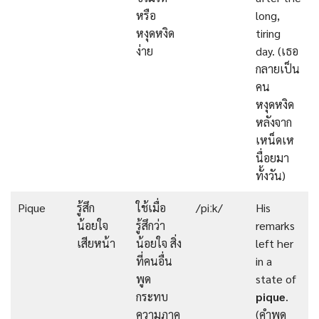
หรือ
long,
หงุดหงิด
tiring
ง่าย
day. (เธอ
กลายเป็น
คน
หงุดหงิด
หลังจาก
เหน็ดเห
นื่อยมา
ทั้งวัน)
Pique
รู้สึก
ใช้เมื่อ
/piːk/
His
น้อยใจ
รู้สึกว่า
remarks
เสียหน้า
น้อยใจ สิ่ง
left her
ที่คนอื่น
in a
พูด
state of
กระทบ
pique
.
ความภาค
(คำพูด