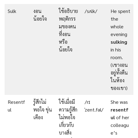
Sulk
งอน
ใช้อธิบาย
/sʌlk/
He spent
น้อยใจ
พฤติกรร
the
มของคน
whole
ที่งอน
evening
หรือ
sulking
น้อยใจ
in his
room.
(เขางอน
อยู่ทั้งคืน
ในห้อง
ของเขา)
Resentf
รู้สึกไม่
ใช้เมื่อมี
/rɪ
She was
ul
พอใจ ขุ่น
ความรู้สึก
ˈzent.fəl/
resentf
เคือง
ไม่พอใจ
ul
of her
เกี่ยวกับ
colleagu
บางสิ่ง
e’s