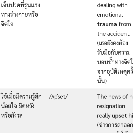
เจ็บปวดที่รุนแรง
dealing with
ทางร่างกายหรือ
emotional
จิตใจ
trauma
from
the accident.
(เธอยังคงต้อง
รับมือกับความ
บอบช้ำทางจิต
จากอุบัติเหตุครั
นั้น)
ใช้เมื่อมีความรู้สึก
/ʌpˈset/
The news of h
น้อยใจ ผิดหวัง
resignation
หรือกังวล
really
upset
h
(ข่าวการลาออ