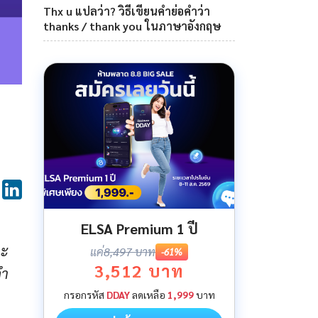
Thx u แปลว่า? วิธีเขียนคำย่อคำว่า
thanks / thank you ในภาษาอังกฤษ
ELSA Premium 1 ปี
ละ
แค่
8,497 บาท
-61%
3,512 บาท
ํา
กรอกรหัส
DDAY
ลดเหลือ
1,999
บาท