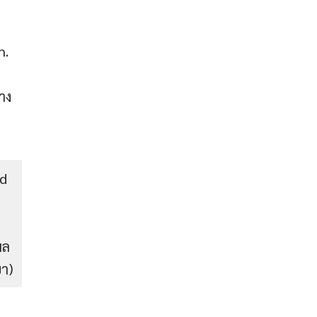
h.
าง
ad
d
ผล
ขา)