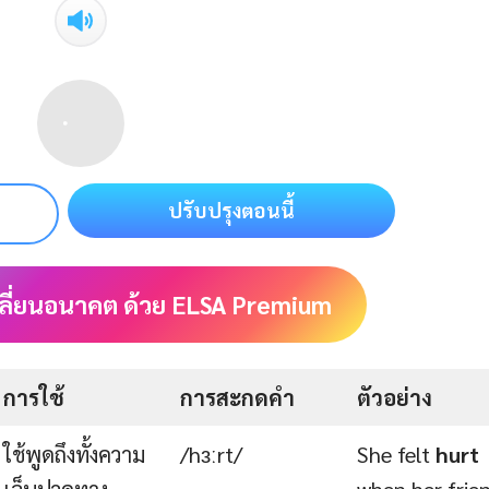
ปรับปรุงตอนนี้
ลี่ยนอนาคต ด้วย ELSA Premium
การใช้
การสะกดคำ
ตัวอย่าง
ใช้พูดถึงทั้งความ
/hɜːrt/
She felt
hurt
เจ็บปวดทาง
when her frie