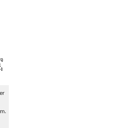
ใจ
้ง
er
im.
ก