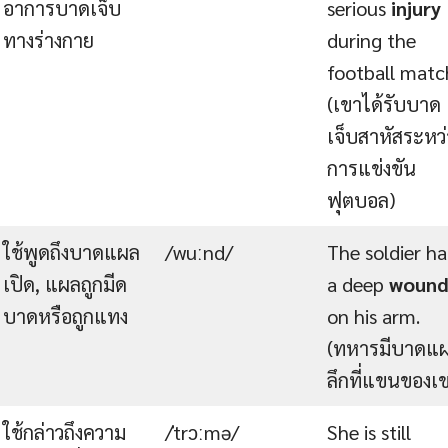
อาการบาดเจ็บ
serious
injury
ทางร่างกาย
during the
football matc
(เขาได้รับบาด
เจ็บสาหัสระหว่
การแข่งขัน
ฟุตบอล)
ใช้พูดถึงบาดแผล
/wuːnd/
The soldier h
เปิด, แผลถูกมีด
a deep
woun
บาดหรือถูกแทง
on his arm.
(ทหารมีบาดแ
ลึกที่แขนของเ
ใช้กล่าวถึงความ
/ˈtrɔːmə/
She is still