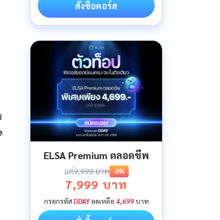
สั่งซื้อคอร์ส
ณ
e
ELSA Premium ตลอดชีพ
แค่
9,999 บาท
-0%
7,999 บาท
กรอกรหัส
DDAY
ลดเหลือ
4,699
บาท