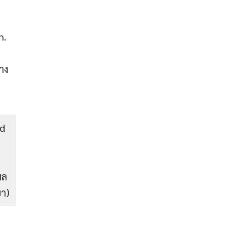
h.
าง
ad
d
ผล
ขา)