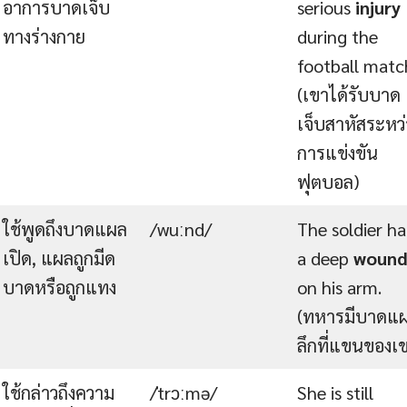
อาการบาดเจ็บ
serious
injury
ทางร่างกาย
during the
football matc
(เขาได้รับบาด
เจ็บสาหัสระหว่
การแข่งขัน
ฟุตบอล)
ใช้พูดถึงบาดแผล
/wuːnd/
The soldier h
เปิด, แผลถูกมีด
a deep
woun
บาดหรือถูกแทง
on his arm.
(ทหารมีบาดแ
ลึกที่แขนของเ
ใช้กล่าวถึงความ
/ˈtrɔːmə/
She is still