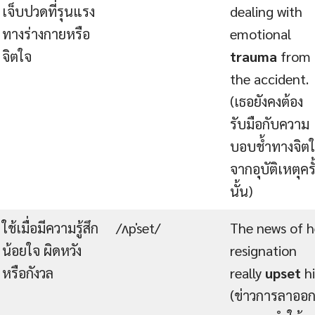
เจ็บปวดที่รุนแรง
dealing with
ทางร่างกายหรือ
emotional
จิตใจ
trauma
from
the accident.
(เธอยังคงต้อง
รับมือกับความ
บอบช้ำทางจิต
จากอุบัติเหตุครั
นั้น)
ใช้เมื่อมีความรู้สึก
/ʌpˈset/
The news of h
น้อยใจ ผิดหวัง
resignation
หรือกังวล
really
upset
h
(ข่าวการลาออ