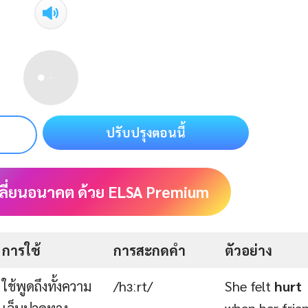
ปรับปรุงตอนนี้
ลี่ยนอนาคต ด้วย ELSA Premium
การใช้
การสะกดคำ
ตัวอย่าง
ใช้พูดถึงทั้งความ
/hɜːrt/
She felt
hurt
เจ็บปวดทาง
when her frie