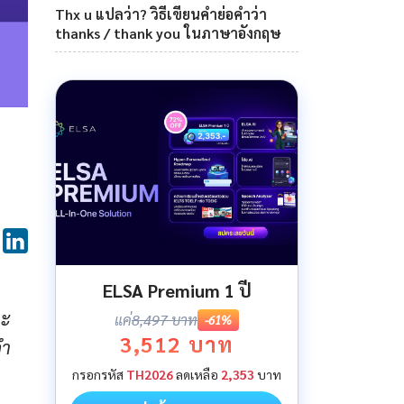
Thx u แปลว่า? วิธีเขียนคำย่อคำว่า
thanks / thank you ในภาษาอังกฤษ
ELSA Premium 1 ปี
ละ
แค่
8,497 บาท
-61%
3,512 บาท
ํา
กรอกรหัส
TH2026
ลดเหลือ
2,353
บาท