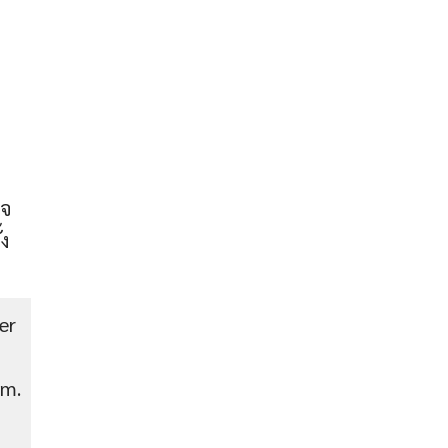
ใจ
้ง
er
im.
ก