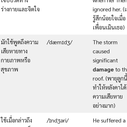
ร่างกายและจิตใจ
ignored her. (
รู้สึกน้อยใจเมื่อ
เพื่อนเมินเธอ)
มักใช้พูดถึงความ
/ˈdæmɪdʒ/
The storm
เสียหายทาง
caused
กายภาพหรือ
significant
สุขภาพ
damage
to t
roof. (พายุลูกนี
ทำให้หลังคาได้
ความเสียหาย
อย่างมาก)
ใช้เมื่อกล่าวถึง
/ˈɪndʒəri/
He suffered a