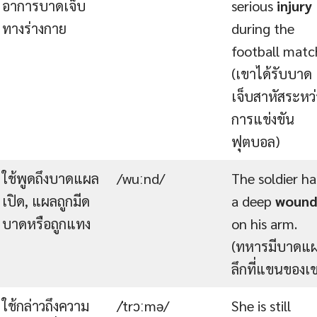
อาการบาดเจ็บ
serious
injury
ทางร่างกาย
during the
football matc
(เขาได้รับบาด
เจ็บสาหัสระหว่
การแข่งขัน
ฟุตบอล)
ใช้พูดถึงบาดแผล
/wuːnd/
The soldier h
เปิด, แผลถูกมีด
a deep
woun
บาดหรือถูกแทง
on his arm.
(ทหารมีบาดแ
ลึกที่แขนของเ
ใช้กล่าวถึงความ
/ˈtrɔːmə/
She is still