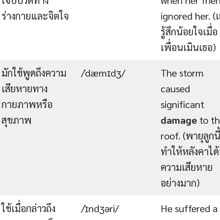
ร่างกายและจิตใจ
ignored her. (
รู้สึกน้อยใจเมื่อ
เพื่อนเมินเธอ)
มักใช้พูดถึงความ
/ˈdæmɪdʒ/
The storm
เสียหายทาง
caused
กายภาพหรือ
significant
สุขภาพ
damage
to t
roof. (พายุลูกนี
ทำให้หลังคาได้
ความเสียหาย
อย่างมาก)
ใช้เมื่อกล่าวถึง
/ˈɪndʒəri/
He suffered a