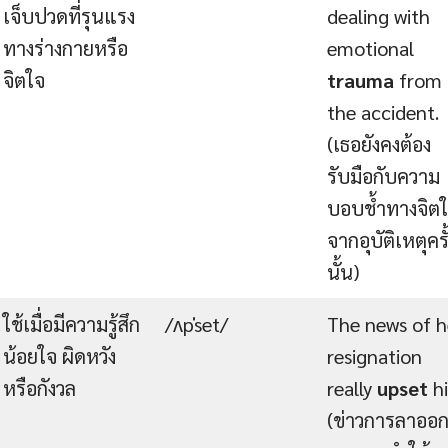
เจ็บปวดที่รุนแรง
dealing with
ทางร่างกายหรือ
emotional
จิตใจ
trauma
from
the accident.
(เธอยังคงต้อง
รับมือกับความ
บอบช้ำทางจิต
จากอุบัติเหตุครั
นั้น)
ใช้เมื่อมีความรู้สึก
/ʌpˈset/
The news of h
น้อยใจ ผิดหวัง
resignation
หรือกังวล
really
upset
h
(ข่าวการลาออ