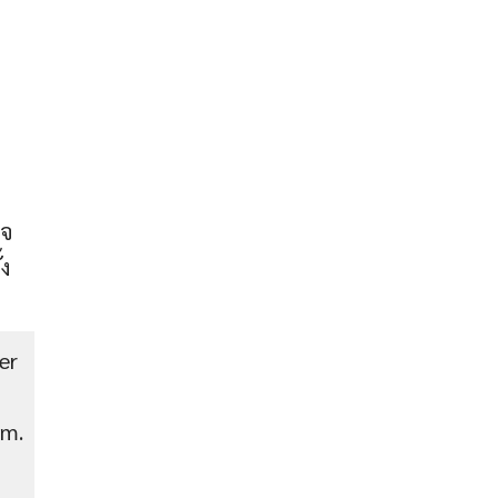
ใจ
้ง
er
im.
ก