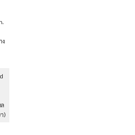
h.
าง
ad
d
ผล
ขา)