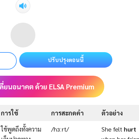
ปรับปรุงตอนนี้
ลี่ยนอนาคต ด้วย ELSA Premium
การใช้
การสะกดคำ
ตัวอย่าง
ใช้พูดถึงทั้งความ
/hɜːrt/
She felt
hurt
เจ็บปวดทาง
when her frie