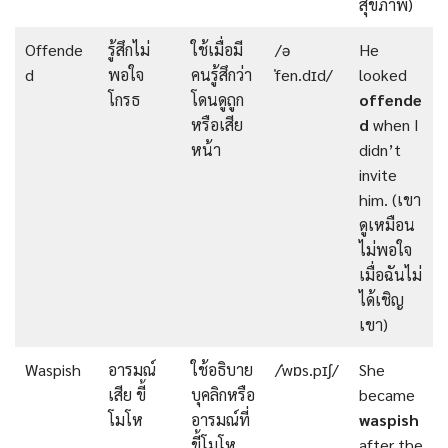
สุขภาพ)
Offende
รู้สึกไม่
ใช้เมื่อมี
/ə
He
d
พอใจ
คนรู้สึกว่า
ˈfen.dɪd/
looked
โกรธ
โดนดูถูก
offende
หรือเสีย
d
when I
หน้า
didn’t
invite
him. (เขา
ดูเหมือน
ไม่พอใจ
เมื่อฉันไม่
ได้เชิญ
เขา)
Waspish
อารมณ์
ใช้อธิบาย
/ˈwɒs.pɪʃ/
She
เสีย ขี้
บุคลิกหรือ
became
โมโห
อารมณ์ที่
waspish
ขี้โมโห
after the