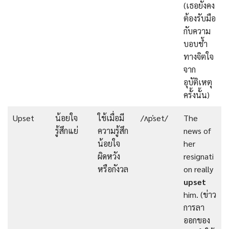
(เธอยังคง
ต้องรับมือ
กับความ
บอบช้ำ
ทางจิตใจ
จาก
อุบัติเหตุ
ครั้งนั้น)
Upset
น้อยใจ
ใช้เมื่อมี
/ʌpˈset/
The
รู้สึกแย่
ความรู้สึก
news of
น้อยใจ
her
ผิดหวัง
resignati
หรือกังวล
on really
upset
him. (ข่าว
การลา
ออกของ