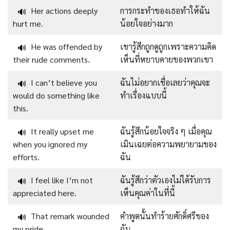
Her actions deeply
การกระทำของเธอทำให้ฉัน
🔊
hurt me.
น้อยใจอย่างมาก
He was offended by
เขารู้สึกถูกดูถูกเพราะความคิด
🔊
their rude comments.
เห็นที่หยาบคายของพวกเขา
I can’t believe you
ฉันไม่อยากเชื่อเลยว่าคุณจะ
🔊
would do something like
ทำเรื่องแบบนี้
this.
It really upset me
ฉันรู้สึกน้อยใจจริง ๆ เมื่อคุณ
🔊
when you ignored my
เมินเฉยต่อความพยายามของ
efforts.
ฉัน
I feel like I’m not
ฉันรู้สึกว่าตัวเองไม่ได้รับการ
🔊
appreciated here.
เห็นคุณค่าในที่นี้
That remark wounded
คำพูดนั้นทำร้ายศักดิ์ศรีของ
🔊
my pride.
ฉัน