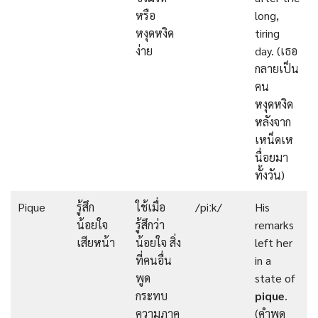
หรือ
long,
หงุดหงิด
tiring
ง่าย
day. (เธอ
กลายเป็น
คน
หงุดหงิด
หลังจาก
เหน็ดเห
นื่อยมา
ทั้งวัน)
Pique
รู้สึก
ใช้เมื่อ
/piːk/
His
น้อยใจ
รู้สึกว่า
remarks
เสียหน้า
น้อยใจ สิ่ง
left her
ที่คนอื่น
in a
พูด
state of
กระทบ
pique
.
ความภาค
(คำพูด