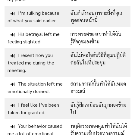
I’m sulking because
ฉันกำลังงอนเพราะสิ่งที่คุณ
🔊
of what you said earlier.
พูดก่อนหน้านี้
His betrayal left me
การทรยศของเขาทำให้ฉัน
🔊
feeling slighted.
รู้สึกถูกมองข้าม
I resent how you
ฉันไม่พอใจกับวิธีที่คุณปฏิบัติ
🔊
treated me during the
ต่อฉันในที่ประชุม
meeting.
The situation left me
สถานการณ์นั้นทำให้ฉันหมด
🔊
emotionally drained.
อารมณ์
I feel like I’ve been
ฉันรู้สึกเหมือนฉันถูกมองข้าม
🔊
taken for granted.
ไป
Your behavior caused
พฤติกรรมของคุณทำให้ฉันได้
🔊
me a lot of emotional
รับความเจ็บปวดทางอารมณ์