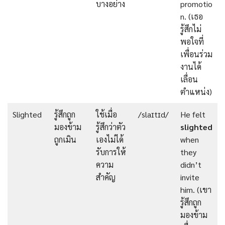
บางอย่าง
promotio
n. (เธอ
รู้สึกไม่
พอใจที่
เพื่อนร่วม
งานได้
เลื่อน
ตำแหน่ง)
Slighted
รู้สึกถูก
ใช้เมื่อ
/slaɪtɪd/
He felt
มองข้าม
รู้สึกว่าตัว
slighted
ถูกเมิน
เองไม่ได้
when
รับการให้
they
ความ
didn’t
สำคัญ
invite
him. (เขา
รู้สึกถูก
มองข้าม