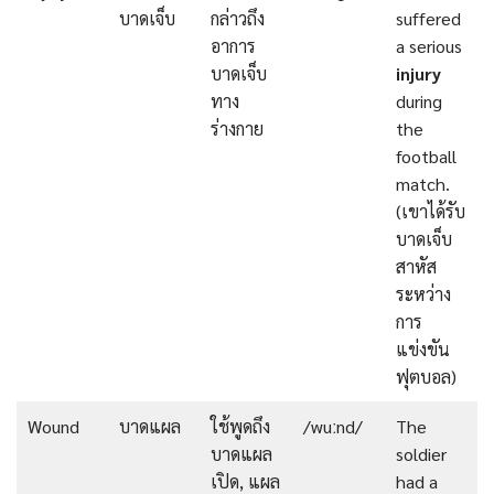
บาดเจ็บ
กล่าวถึง
suffered
อาการ
a serious
บาดเจ็บ
injury
ทาง
during
ร่างกาย
the
football
match.
(เขาได้รับ
บาดเจ็บ
สาหัส
ระหว่าง
การ
แข่งขัน
ฟุตบอล)
Wound
บาดแผล
ใช้พูดถึง
/wuːnd/
The
บาดแผล
soldier
เปิด, แผล
had a