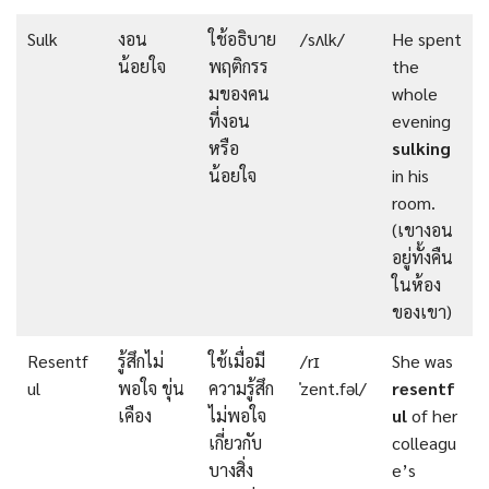
Sulk
งอน
ใช้อธิบาย
/sʌlk/
He spent
น้อยใจ
พฤติกรร
the
มของคน
whole
ที่งอน
evening
หรือ
sulking
น้อยใจ
in his
room.
(เขางอน
อยู่ทั้งคืน
ในห้อง
ของเขา)
Resentf
รู้สึกไม่
ใช้เมื่อมี
/rɪ
She was
ul
พอใจ ขุ่น
ความรู้สึก
ˈzent.fəl/
resentf
เคือง
ไม่พอใจ
ul
of her
เกี่ยวกับ
colleagu
บางสิ่ง
e’s