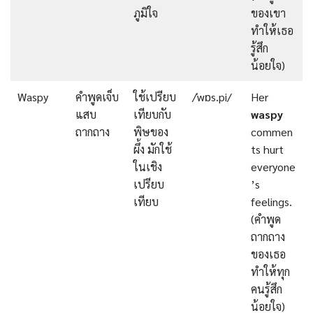
ภูมิใจ
ของเขา
ทำให้เธอ
รู้สึก
น้อยใจ)
Waspy
คำพูดเจ็บ
ใช้เปรียบ
/ˈwɒs.pi/
Her
แสบ
เทียบกับ
waspy
ถากถาง
พิษของ
commen
ผึ้ง มักใช้
ts hurt
ในเชิง
everyone
เปรียบ
’s
เทียบ
feelings.
(คำพูด
ถากถาง
ของเธอ
ทำให้ทุก
คนรู้สึก
น้อยใจ)