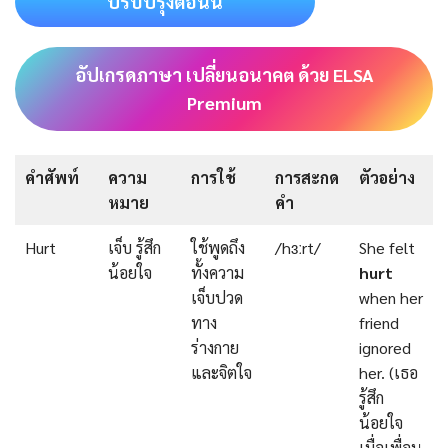
ปรับปรุงตอนนี้
อัปเกรดภาษา เปลี่ยนอนาคต ด้วย ELSA
Premium
คำศัพท์
ความ
การใช้
การสะกด
ตัวอย่าง
หมาย
คำ
Hurt
เจ็บ รู้สึก
ใช้พูดถึง
/hɜːrt/
She felt
น้อยใจ
ทั้งความ
hurt
เจ็บปวด
when her
ทาง
friend
ร่างกาย
ignored
และจิตใจ
her. (เธอ
รู้สึก
น้อยใจ
เมื่อเพื่อน