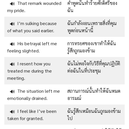
That remark wounded
คำพูดนั้นทำร้ายศักดิ์ศรีของ
🔊
my pride.
ฉัน
I’m sulking because
ฉันกำลังงอนเพราะสิ่งที่คุณ
🔊
of what you said earlier.
พูดก่อนหน้านี้
His betrayal left me
การทรยศของเขาทำให้ฉัน
🔊
feeling slighted.
รู้สึกถูกมองข้าม
I resent how you
ฉันไม่พอใจกับวิธีที่คุณปฏิบัติ
🔊
treated me during the
ต่อฉันในที่ประชุม
meeting.
The situation left me
สถานการณ์นั้นทำให้ฉันหมด
🔊
emotionally drained.
อารมณ์
I feel like I’ve been
ฉันรู้สึกเหมือนฉันถูกมองข้าม
🔊
taken for granted.
ไป