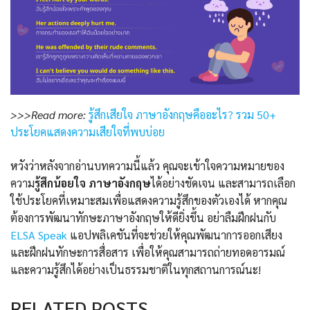
>>>Read more:
รู้สึกเสียใจ ภาษาอังกฤษคืออะไร? รวม 50+
ประโยคแสดงความเสียใจที่พบบ่อย
หวังว่าหลังจากอ่านบทความนี้แล้ว คุณจะเข้าใจความหมายของ
ความ
รู้สึกน้อยใจ ภาษาอังกฤษ
ได้อย่างชัดเจน และสามารถเลือก
ใช้ประโยคที่เหมาะสมเพื่อแสดงความรู้สึกของตัวเองได้ หากคุณ
ต้องการพัฒนาทักษะภาษาอังกฤษให้ดียิ่งขึ้น อย่าลืมฝึกฝนกับ
ELSA Speak
แอปพลิเคชันที่จะช่วยให้คุณพัฒนาการออกเสียง
และฝึกฝนทักษะการสื่อสาร เพื่อให้คุณสามารถถ่ายทอดอารมณ์
และความรู้สึกได้อย่างเป็นธรรมชาติในทุกสถานการณ์นะ!
RELATED POSTS