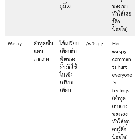
ภูมิใจ
ของเขา
ทำให้เธอ
รู้สึก
น้อยใจ)
Waspy
คำพูดเจ็บ
ใช้เปรียบ
/ˈwɒs.pi/
Her
แสบ
เทียบกับ
waspy
ถากถาง
พิษของ
commen
ผึ้ง มักใช้
ts hurt
ในเชิง
everyone
เปรียบ
’s
เทียบ
feelings.
(คำพูด
ถากถาง
ของเธอ
ทำให้ทุก
คนรู้สึก
น้อยใจ)