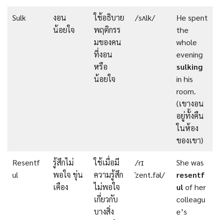
Sulk
งอน
ใช้อธิบาย
/sʌlk/
He spent
น้อยใจ
พฤติกรร
the
มของคน
whole
ที่งอน
evening
หรือ
sulking
น้อยใจ
in his
room.
(เขางอน
อยู่ทั้งคืน
ในห้อง
ของเขา)
Resentf
รู้สึกไม่
ใช้เมื่อมี
/rɪ
She was
ul
พอใจ ขุ่น
ความรู้สึก
ˈzent.fəl/
resentf
เคือง
ไม่พอใจ
ul
of her
เกี่ยวกับ
colleagu
บางสิ่ง
e’s