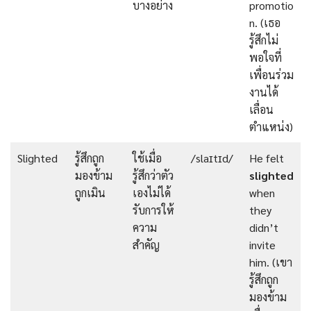
บางอย่าง
promotio
n. (เธอ
รู้สึกไม่
พอใจที่
เพื่อนร่วม
งานได้
เลื่อน
ตำแหน่ง)
Slighted
รู้สึกถูก
ใช้เมื่อ
/slaɪtɪd/
He felt
มองข้าม
รู้สึกว่าตัว
slighted
ถูกเมิน
เองไม่ได้
when
รับการให้
they
ความ
didn’t
สำคัญ
invite
him. (เขา
รู้สึกถูก
มองข้าม