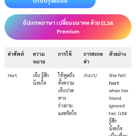
ปรับปรุงตอนนี้
อัปเกรดภาษา เปลี่ยนอนาคต ด้วย ELSA
Premium
คำศัพท์
ความ
การใช้
การสะกด
ตัวอย่าง
หมาย
คำ
Hurt
เจ็บ รู้สึก
ใช้พูดถึง
/hɜːrt/
She felt
น้อยใจ
ทั้งความ
hurt
เจ็บปวด
when her
ทาง
friend
ร่างกาย
ignored
และจิตใจ
her. (เธอ
รู้สึก
น้อยใจ
เมื่อเพื่อน