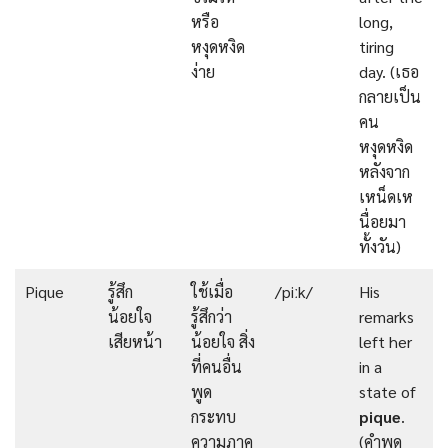
หรือ
long,
หงุดหงิด
tiring
ง่าย
day. (เธอ
กลายเป็น
คน
หงุดหงิด
หลังจาก
เหน็ดเห
นื่อยมา
ทั้งวัน)
Pique
รู้สึก
ใช้เมื่อ
/piːk/
His
น้อยใจ
รู้สึกว่า
remarks
เสียหน้า
น้อยใจ สิ่ง
left her
ที่คนอื่น
in a
พูด
state of
กระทบ
pique
.
ความภาค
(คำพูด