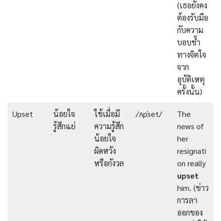
(เธอยังคง
ต้องรับมือ
กับความ
บอบช้ำ
ทางจิตใจ
จาก
อุบัติเหตุ
ครั้งนั้น)
Upset
น้อยใจ
ใช้เมื่อมี
/ʌpˈset/
The
รู้สึกแย่
ความรู้สึก
news of
น้อยใจ
her
ผิดหวัง
resignati
หรือกังวล
on really
upset
him. (ข่าว
การลา
ออกของ