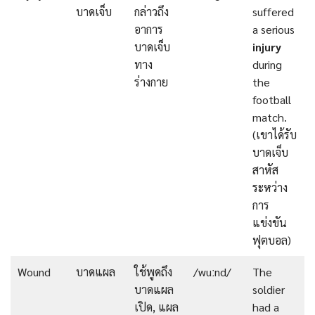
บาดเจ็บ
กล่าวถึง
suffered
อาการ
a serious
บาดเจ็บ
injury
ทาง
during
ร่างกาย
the
football
match.
(เขาได้รับ
บาดเจ็บ
สาหัส
ระหว่าง
การ
แข่งขัน
ฟุตบอล)
Wound
บาดแผล
ใช้พูดถึง
/wuːnd/
The
บาดแผล
soldier
เปิด, แผล
had a