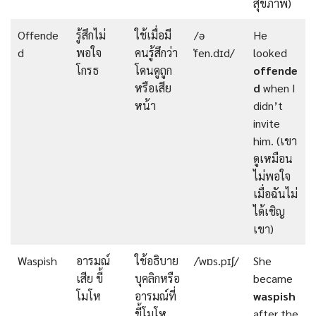
สุขภาพ)
Offende
รู้สึกไม่
ใช้เมื่อมี
/ə
He
d
พอใจ
คนรู้สึกว่า
ˈfen.dɪd/
looked
โกรธ
โดนดูถูก
offende
หรือเสีย
d
when I
หน้า
didn’t
invite
him. (เขา
ดูเหมือน
ไม่พอใจ
เมื่อฉันไม่
ได้เชิญ
เขา)
Waspish
อารมณ์
ใช้อธิบาย
/ˈwɒs.pɪʃ/
She
เสีย ขี้
บุคลิกหรือ
became
โมโห
อารมณ์ที่
waspish
ขี้โมโห
after the