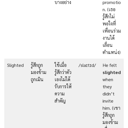
บางอย่าง
promotio
n. (เธอ
รู้สึกไม่
พอใจที่
เพื่อนร่วม
งานได้
เลื่อน
ตำแหน่ง)
Slighted
รู้สึกถูก
ใช้เมื่อ
/slaɪtɪd/
He felt
มองข้าม
รู้สึกว่าตัว
slighted
ถูกเมิน
เองไม่ได้
when
รับการให้
they
ความ
didn’t
สำคัญ
invite
him. (เขา
รู้สึกถูก
มองข้าม