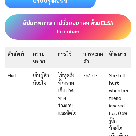
ปรับปรุงตอนนี้
อัปเกรดภาษา เปลี่ยนอนาคต ด้วย ELSA
Premium
คำศัพท์
ความ
การใช้
การสะกด
ตัวอย่าง
หมาย
คำ
Hurt
เจ็บ รู้สึก
ใช้พูดถึง
/hɜːrt/
She felt
น้อยใจ
ทั้งความ
hurt
เจ็บปวด
when her
ทาง
friend
ร่างกาย
ignored
และจิตใจ
her. (เธอ
รู้สึก
น้อยใจ
เมื่อเพื่อน