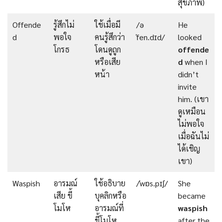
สุขภาพ)
Offende
รู้สึกไม่
ใช้เมื่อมี
/ə
He
d
พอใจ
คนรู้สึกว่า
ˈfen.dɪd/
looked
โกรธ
โดนดูถูก
offende
หรือเสีย
d
when I
หน้า
didn’t
invite
him. (เขา
ดูเหมือน
ไม่พอใจ
เมื่อฉันไม่
ได้เชิญ
เขา)
Waspish
อารมณ์
ใช้อธิบาย
/ˈwɒs.pɪʃ/
She
เสีย ขี้
บุคลิกหรือ
became
โมโห
อารมณ์ที่
waspish
ขี้โมโห
after the