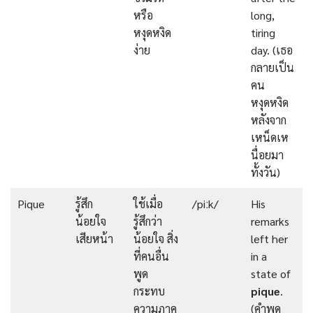
หรือ
long,
หงุดหงิด
tiring
ง่าย
day. (เธอ
กลายเป็น
คน
หงุดหงิด
หลังจาก
เหน็ดเห
นื่อยมา
ทั้งวัน)
Pique
รู้สึก
ใช้เมื่อ
/piːk/
His
น้อยใจ
รู้สึกว่า
remarks
เสียหน้า
น้อยใจ สิ่ง
left her
ที่คนอื่น
in a
พูด
state of
กระทบ
pique
.
ความภาค
(คำพูด