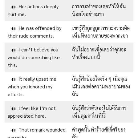
Her actions deeply
การกระทำของเธอทำให้ฉัน
🔊
hurt me.
น้อยใจอย่างมาก
He was offended by
เขารู้สึกถูกดูถูกเพราะความคิด
🔊
their rude comments.
เห็นที่หยาบคายของพวกเขา
I can’t believe you
ฉันไม่อยากเชื่อเลยว่าคุณจะ
🔊
would do something like
ทำเรื่องแบบนี้
this.
It really upset me
ฉันรู้สึกน้อยใจจริง ๆ เมื่อคุณ
🔊
when you ignored my
เมินเฉยต่อความพยายามของ
efforts.
ฉัน
I feel like I’m not
ฉันรู้สึกว่าตัวเองไม่ได้รับการ
🔊
appreciated here.
เห็นคุณค่าในที่นี้
That remark wounded
คำพูดนั้นทำร้ายศักดิ์ศรีของ
🔊
my pride.
ฉัน