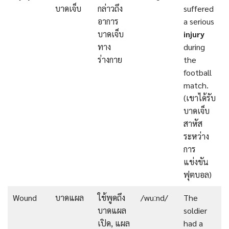
บาดเจ็บ
กล่าวถึง
suffered
อาการ
a serious
บาดเจ็บ
injury
ทาง
during
ร่างกาย
the
football
match.
(เขาได้รับ
บาดเจ็บ
สาหัส
ระหว่าง
การ
แข่งขัน
ฟุตบอล)
Wound
บาดแผล
ใช้พูดถึง
/wuːnd/
The
บาดแผล
soldier
เปิด, แผล
had a