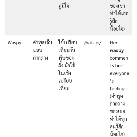
ภูมิใจ
ของเขา
ทำให้เธอ
รู้สึก
น้อยใจ)
Waspy
คำพูดเจ็บ
ใช้เปรียบ
/ˈwɒs.pi/
Her
แสบ
เทียบกับ
waspy
ถากถาง
พิษของ
commen
ผึ้ง มักใช้
ts hurt
ในเชิง
everyone
เปรียบ
’s
เทียบ
feelings.
(คำพูด
ถากถาง
ของเธอ
ทำให้ทุก
คนรู้สึก
น้อยใจ)