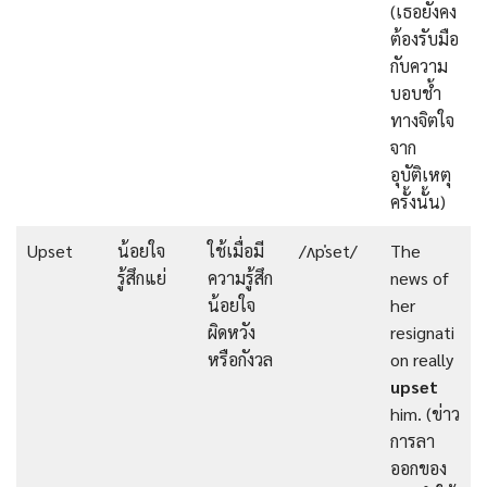
(เธอยังคง
ต้องรับมือ
กับความ
บอบช้ำ
ทางจิตใจ
จาก
อุบัติเหตุ
ครั้งนั้น)
Upset
น้อยใจ
ใช้เมื่อมี
/ʌpˈset/
The
รู้สึกแย่
ความรู้สึก
news of
น้อยใจ
her
ผิดหวัง
resignati
หรือกังวล
on really
upset
him. (ข่าว
การลา
ออกของ