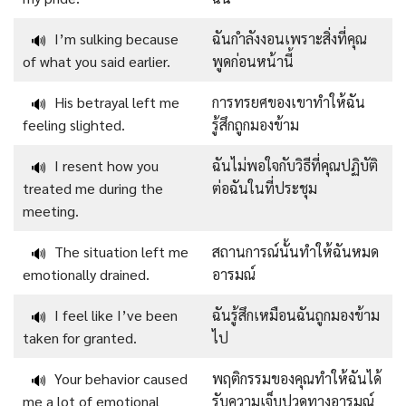
I’m sulking because
ฉันกำลังงอนเพราะสิ่งที่คุณ
🔊
of what you said earlier.
พูดก่อนหน้านี้
His betrayal left me
การทรยศของเขาทำให้ฉัน
🔊
feeling slighted.
รู้สึกถูกมองข้าม
I resent how you
ฉันไม่พอใจกับวิธีที่คุณปฏิบัติ
🔊
treated me during the
ต่อฉันในที่ประชุม
meeting.
The situation left me
สถานการณ์นั้นทำให้ฉันหมด
🔊
emotionally drained.
อารมณ์
I feel like I’ve been
ฉันรู้สึกเหมือนฉันถูกมองข้าม
🔊
taken for granted.
ไป
Your behavior caused
พฤติกรรมของคุณทำให้ฉันได้
🔊
me a lot of emotional
รับความเจ็บปวดทางอารมณ์