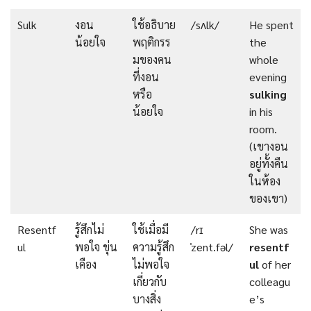
Sulk
งอน
ใช้อธิบาย
/sʌlk/
He spent
น้อยใจ
พฤติกรร
the
มของคน
whole
ที่งอน
evening
หรือ
sulking
น้อยใจ
in his
room.
(เขางอน
อยู่ทั้งคืน
ในห้อง
ของเขา)
Resentf
รู้สึกไม่
ใช้เมื่อมี
/rɪ
She was
ul
พอใจ ขุ่น
ความรู้สึก
ˈzent.fəl/
resentf
เคือง
ไม่พอใจ
ul
of her
เกี่ยวกับ
colleagu
บางสิ่ง
e’s