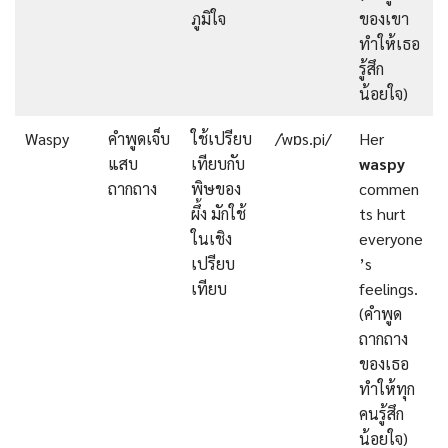
ภูมิใจ
ของเขา
ทำให้เธอ
รู้สึก
น้อยใจ)
Waspy
คำพูดเจ็บ
ใช้เปรียบ
/ˈwɒs.pi/
Her
แสบ
เทียบกับ
waspy
ถากถาง
พิษของ
commen
ผึ้ง มักใช้
ts hurt
ในเชิง
everyone
เปรียบ
’s
เทียบ
feelings.
(คำพูด
ถากถาง
ของเธอ
ทำให้ทุก
คนรู้สึก
น้อยใจ)