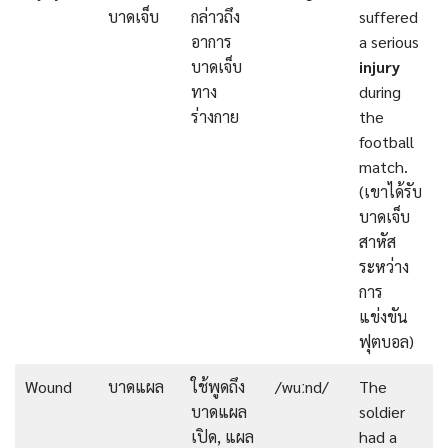
บาดเจ็บ
กล่าวถึง
suffered
อาการ
a serious
บาดเจ็บ
injury
ทาง
during
ร่างกาย
the
football
match.
(เขาได้รับ
บาดเจ็บ
สาหัส
ระหว่าง
การ
แข่งขัน
ฟุตบอล)
Wound
บาดแผล
ใช้พูดถึง
/wuːnd/
The
บาดแผล
soldier
เปิด, แผล
had a