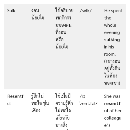
Sulk
งอน
ใช้อธิบาย
/sʌlk/
He spent
น้อยใจ
พฤติกรร
the
มของคน
whole
ที่งอน
evening
หรือ
sulking
น้อยใจ
in his
room.
(เขางอน
อยู่ทั้งคืน
ในห้อง
ของเขา)
Resentf
รู้สึกไม่
ใช้เมื่อมี
/rɪ
She was
ul
พอใจ ขุ่น
ความรู้สึก
ˈzent.fəl/
resentf
เคือง
ไม่พอใจ
ul
of her
เกี่ยวกับ
colleagu
บางสิ่ง
e’s