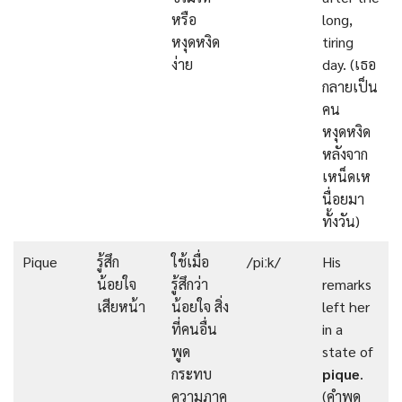
หรือ
long,
หงุดหงิด
tiring
ง่าย
day. (เธอ
กลายเป็น
คน
หงุดหงิด
หลังจาก
เหน็ดเห
นื่อยมา
ทั้งวัน)
Pique
รู้สึก
ใช้เมื่อ
/piːk/
His
น้อยใจ
รู้สึกว่า
remarks
เสียหน้า
น้อยใจ สิ่ง
left her
ที่คนอื่น
in a
พูด
state of
กระทบ
pique
.
ความภาค
(คำพูด