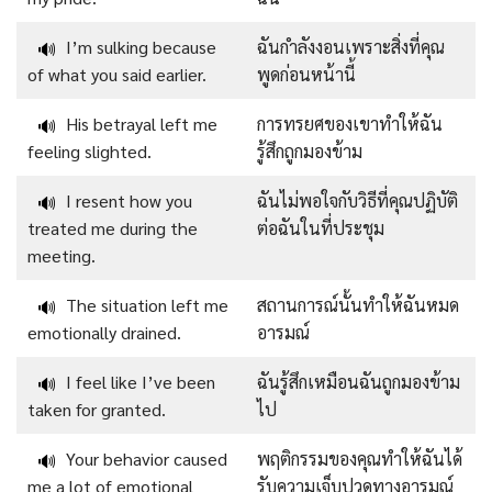
I’m sulking because
ฉันกำลังงอนเพราะสิ่งที่คุณ
🔊
of what you said earlier.
พูดก่อนหน้านี้
His betrayal left me
การทรยศของเขาทำให้ฉัน
🔊
feeling slighted.
รู้สึกถูกมองข้าม
I resent how you
ฉันไม่พอใจกับวิธีที่คุณปฏิบัติ
🔊
treated me during the
ต่อฉันในที่ประชุม
meeting.
The situation left me
สถานการณ์นั้นทำให้ฉันหมด
🔊
emotionally drained.
อารมณ์
I feel like I’ve been
ฉันรู้สึกเหมือนฉันถูกมองข้าม
🔊
taken for granted.
ไป
Your behavior caused
พฤติกรรมของคุณทำให้ฉันได้
🔊
me a lot of emotional
รับความเจ็บปวดทางอารมณ์