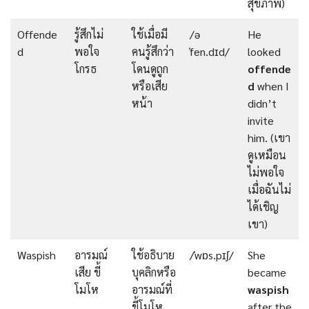
สุขภาพ)
Offende
รู้สึกไม่
ใช้เมื่อมี
/ə
He
d
พอใจ
คนรู้สึกว่า
ˈfen.dɪd/
looked
โกรธ
โดนดูถูก
offende
หรือเสีย
d
when I
หน้า
didn’t
invite
him. (เขา
ดูเหมือน
ไม่พอใจ
เมื่อฉันไม่
ได้เชิญ
เขา)
Waspish
อารมณ์
ใช้อธิบาย
/ˈwɒs.pɪʃ/
She
เสีย ขี้
บุคลิกหรือ
became
โมโห
อารมณ์ที่
waspish
ขี้โมโห
after the