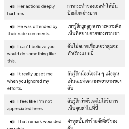
Her actions deeply
การกระทำของเธอทำให้ฉัน
🔊
hurt me.
น้อยใจอย่างมาก
He was offended by
เขารู้สึกถูกดูถูกเพราะความคิด
🔊
their rude comments.
เห็นที่หยาบคายของพวกเขา
I can’t believe you
ฉันไม่อยากเชื่อเลยว่าคุณจะ
🔊
would do something like
ทำเรื่องแบบนี้
this.
It really upset me
ฉันรู้สึกน้อยใจจริง ๆ เมื่อคุณ
🔊
when you ignored my
เมินเฉยต่อความพยายามของ
efforts.
ฉัน
I feel like I’m not
ฉันรู้สึกว่าตัวเองไม่ได้รับการ
🔊
appreciated here.
เห็นคุณค่าในที่นี้
That remark wounded
คำพูดนั้นทำร้ายศักดิ์ศรีของ
🔊
my pride.
ฉัน