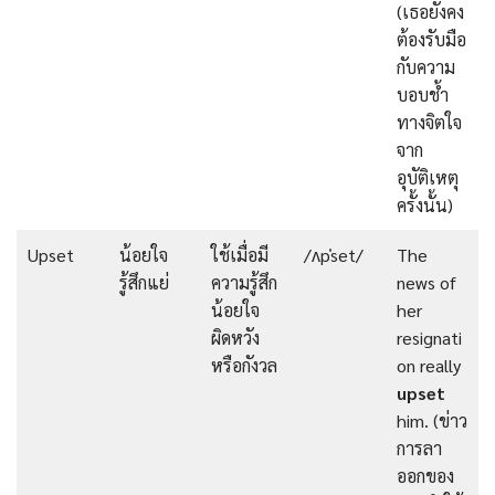
(เธอยังคง
ต้องรับมือ
กับความ
บอบช้ำ
ทางจิตใจ
จาก
อุบัติเหตุ
ครั้งนั้น)
Upset
น้อยใจ
ใช้เมื่อมี
/ʌpˈset/
The
รู้สึกแย่
ความรู้สึก
news of
น้อยใจ
her
ผิดหวัง
resignati
หรือกังวล
on really
upset
him. (ข่าว
การลา
ออกของ