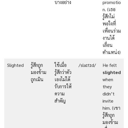
บางอย่าง
promotio
n. (เธอ
รู้สึกไม่
พอใจที่
เพื่อนร่วม
งานได้
เลื่อน
ตำแหน่ง)
Slighted
รู้สึกถูก
ใช้เมื่อ
/slaɪtɪd/
He felt
มองข้าม
รู้สึกว่าตัว
slighted
ถูกเมิน
เองไม่ได้
when
รับการให้
they
ความ
didn’t
สำคัญ
invite
him. (เขา
รู้สึกถูก
มองข้าม