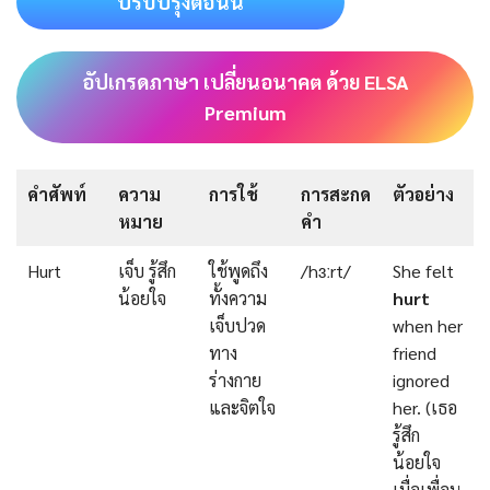
ปรับปรุงตอนนี้
อัปเกรดภาษา เปลี่ยนอนาคต ด้วย ELSA
Premium
คำศัพท์
ความ
การใช้
การสะกด
ตัวอย่าง
หมาย
คำ
Hurt
เจ็บ รู้สึก
ใช้พูดถึง
/hɜːrt/
She felt
น้อยใจ
ทั้งความ
hurt
เจ็บปวด
when her
ทาง
friend
ร่างกาย
ignored
และจิตใจ
her. (เธอ
รู้สึก
น้อยใจ
เมื่อเพื่อน