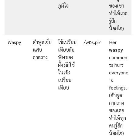
ภูมิใจ
ของเขา
ทำให้เธอ
รู้สึก
น้อยใจ)
Waspy
คำพูดเจ็บ
ใช้เปรียบ
/ˈwɒs.pi/
Her
แสบ
เทียบกับ
waspy
ถากถาง
พิษของ
commen
ผึ้ง มักใช้
ts hurt
ในเชิง
everyone
เปรียบ
’s
เทียบ
feelings.
(คำพูด
ถากถาง
ของเธอ
ทำให้ทุก
คนรู้สึก
น้อยใจ)