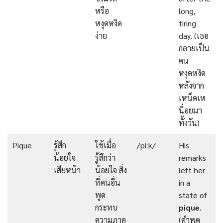
หรือ
long,
หงุดหงิด
tiring
ง่าย
day. (เธอ
กลายเป็น
คน
หงุดหงิด
หลังจาก
เหน็ดเห
นื่อยมา
ทั้งวัน)
Pique
รู้สึก
ใช้เมื่อ
/piːk/
His
น้อยใจ
รู้สึกว่า
remarks
เสียหน้า
น้อยใจ สิ่ง
left her
ที่คนอื่น
in a
พูด
state of
กระทบ
pique
.
ความภาค
(คำพูด