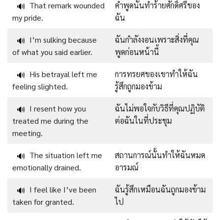
That remark wounded
คำพูดนั้นทำร้ายศักดิ์ศรีของ
🔊
my pride.
ฉัน
I’m sulking because
ฉันกำลังงอนเพราะสิ่งที่คุณ
🔊
of what you said earlier.
พูดก่อนหน้านี้
His betrayal left me
การทรยศของเขาทำให้ฉัน
🔊
feeling slighted.
รู้สึกถูกมองข้าม
I resent how you
ฉันไม่พอใจกับวิธีที่คุณปฏิบัติ
🔊
treated me during the
ต่อฉันในที่ประชุม
meeting.
The situation left me
สถานการณ์นั้นทำให้ฉันหมด
🔊
emotionally drained.
อารมณ์
I feel like I’ve been
ฉันรู้สึกเหมือนฉันถูกมองข้าม
🔊
taken for granted.
ไป