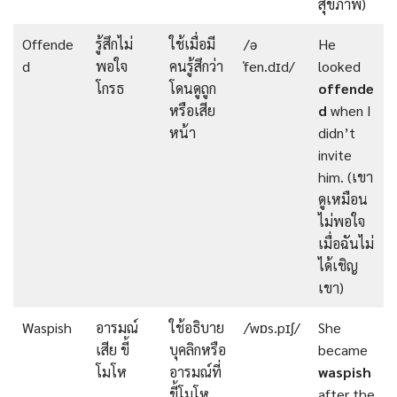
สุขภาพ)
Offende
รู้สึกไม่
ใช้เมื่อมี
/ə
He
d
พอใจ
คนรู้สึกว่า
ˈfen.dɪd/
looked
โกรธ
โดนดูถูก
offende
หรือเสีย
d
when I
หน้า
didn’t
invite
him. (เขา
ดูเหมือน
ไม่พอใจ
เมื่อฉันไม่
ได้เชิญ
เขา)
Waspish
อารมณ์
ใช้อธิบาย
/ˈwɒs.pɪʃ/
She
เสีย ขี้
บุคลิกหรือ
became
โมโห
อารมณ์ที่
waspish
ขี้โมโห
after the