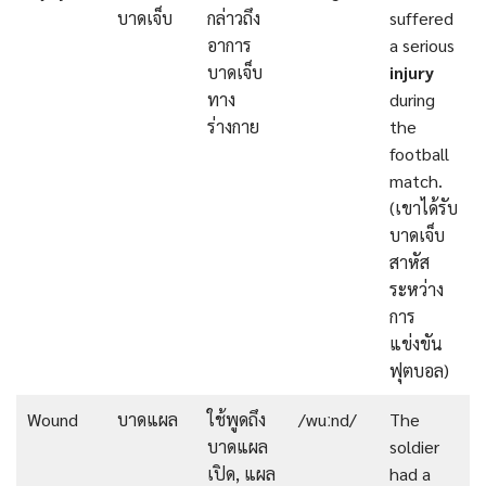
บาดเจ็บ
กล่าวถึง
suffered
อาการ
a serious
บาดเจ็บ
injury
ทาง
during
ร่างกาย
the
football
match.
(เขาได้รับ
บาดเจ็บ
สาหัส
ระหว่าง
การ
แข่งขัน
ฟุตบอล)
Wound
บาดแผล
ใช้พูดถึง
/wuːnd/
The
บาดแผล
soldier
เปิด, แผล
had a