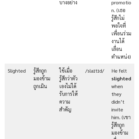
บางอย่าง
promotio
n. (เธอ
รู้สึกไม่
พอใจที่
เพื่อนร่วม
งานได้
เลื่อน
ตำแหน่ง)
Slighted
รู้สึกถูก
ใช้เมื่อ
/slaɪtɪd/
He felt
มองข้าม
รู้สึกว่าตัว
slighted
ถูกเมิน
เองไม่ได้
when
รับการให้
they
ความ
didn’t
สำคัญ
invite
him. (เขา
รู้สึกถูก
มองข้าม