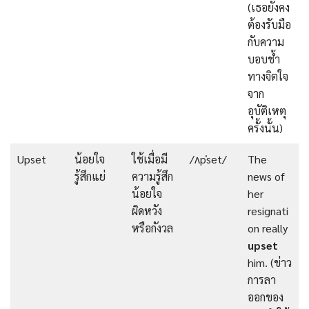
(เธอยังคง
ต้องรับมือ
กับความ
บอบช้ำ
ทางจิตใจ
จาก
อุบัติเหตุ
ครั้งนั้น)
Upset
น้อยใจ
ใช้เมื่อมี
/ʌpˈset/
The
รู้สึกแย่
ความรู้สึก
news of
น้อยใจ
her
ผิดหวัง
resignati
หรือกังวล
on really
upset
him. (ข่าว
การลา
ออกของ