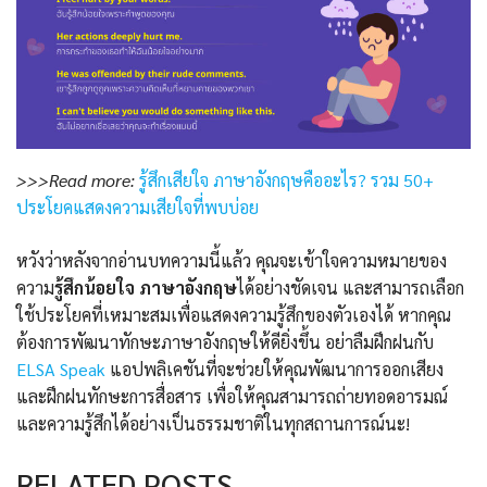
>>>Read more:
รู้สึกเสียใจ ภาษาอังกฤษคืออะไร? รวม 50+
ประโยคแสดงความเสียใจที่พบบ่อย
หวังว่าหลังจากอ่านบทความนี้แล้ว คุณจะเข้าใจความหมายของ
ความ
รู้สึกน้อยใจ ภาษาอังกฤษ
ได้อย่างชัดเจน และสามารถเลือก
ใช้ประโยคที่เหมาะสมเพื่อแสดงความรู้สึกของตัวเองได้ หากคุณ
ต้องการพัฒนาทักษะภาษาอังกฤษให้ดียิ่งขึ้น อย่าลืมฝึกฝนกับ
ELSA Speak
แอปพลิเคชันที่จะช่วยให้คุณพัฒนาการออกเสียง
และฝึกฝนทักษะการสื่อสาร เพื่อให้คุณสามารถถ่ายทอดอารมณ์
และความรู้สึกได้อย่างเป็นธรรมชาติในทุกสถานการณ์นะ!
RELATED POSTS