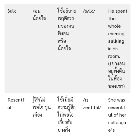
Sulk
งอน
ใช้อธิบาย
/sʌlk/
He spent
น้อยใจ
พฤติกรร
the
มของคน
whole
ที่งอน
evening
หรือ
sulking
น้อยใจ
in his
room.
(เขางอน
อยู่ทั้งคืน
ในห้อง
ของเขา)
Resentf
รู้สึกไม่
ใช้เมื่อมี
/rɪ
She was
ul
พอใจ ขุ่น
ความรู้สึก
ˈzent.fəl/
resentf
เคือง
ไม่พอใจ
ul
of her
เกี่ยวกับ
colleagu
บางสิ่ง
e’s