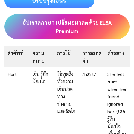
ปรับปรุงตอนนี้
อัปเกรดภาษา เปลี่ยนอนาคต ด้วย ELSA
Premium
คำศัพท์
ความ
การใช้
การสะกด
ตัวอย่าง
หมาย
คำ
Hurt
เจ็บ รู้สึก
ใช้พูดถึง
/hɜːrt/
She felt
น้อยใจ
ทั้งความ
hurt
เจ็บปวด
when her
ทาง
friend
ร่างกาย
ignored
และจิตใจ
her. (เธอ
รู้สึก
น้อยใจ
เมื่อเพื่อน