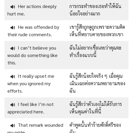
Her actions deeply
การกระทำของเธอทำให้ฉัน
🔊
hurt me.
น้อยใจอย่างมาก
He was offended by
เขารู้สึกถูกดูถูกเพราะความคิด
🔊
their rude comments.
เห็นที่หยาบคายของพวกเขา
I can’t believe you
ฉันไม่อยากเชื่อเลยว่าคุณจะ
🔊
would do something like
ทำเรื่องแบบนี้
this.
It really upset me
ฉันรู้สึกน้อยใจจริง ๆ เมื่อคุณ
🔊
when you ignored my
เมินเฉยต่อความพยายามของ
efforts.
ฉัน
I feel like I’m not
ฉันรู้สึกว่าตัวเองไม่ได้รับการ
🔊
appreciated here.
เห็นคุณค่าในที่นี้
That remark wounded
คำพูดนั้นทำร้ายศักดิ์ศรีของ
🔊
my pride.
ฉัน