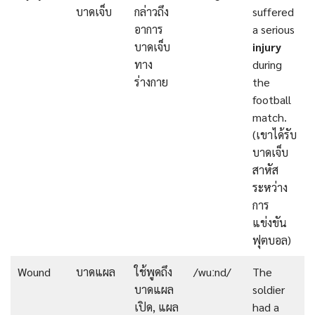
บาดเจ็บ
กล่าวถึง
suffered
อาการ
a serious
บาดเจ็บ
injury
ทาง
during
ร่างกาย
the
football
match.
(เขาได้รับ
บาดเจ็บ
สาหัส
ระหว่าง
การ
แข่งขัน
ฟุตบอล)
Wound
บาดแผล
ใช้พูดถึง
/wuːnd/
The
บาดแผล
soldier
เปิด, แผล
had a