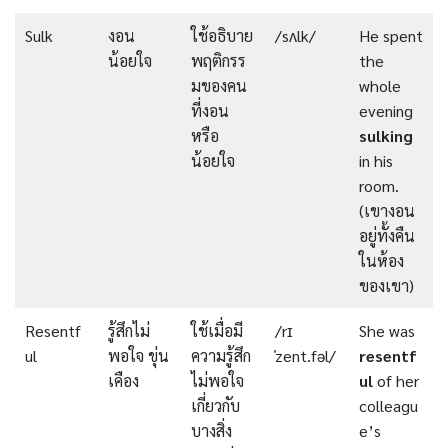
Sulk
งอน
ใช้อธิบาย
/sʌlk/
He spent
น้อยใจ
พฤติกรร
the
มของคน
whole
ที่งอน
evening
หรือ
sulking
น้อยใจ
in his
room.
(เขางอน
อยู่ทั้งคืน
ในห้อง
ของเขา)
Resentf
รู้สึกไม่
ใช้เมื่อมี
/rɪ
She was
ul
พอใจ ขุ่น
ความรู้สึก
ˈzent.fəl/
resentf
เคือง
ไม่พอใจ
ul
of her
เกี่ยวกับ
colleagu
บางสิ่ง
e’s