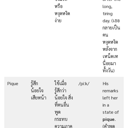
หรือ
long,
หงุดหงิด
tiring
ง่าย
day. (เธอ
กลายเป็น
คน
หงุดหงิด
หลังจาก
เหน็ดเห
นื่อยมา
ทั้งวัน)
Pique
รู้สึก
ใช้เมื่อ
/piːk/
His
น้อยใจ
รู้สึกว่า
remarks
เสียหน้า
น้อยใจ สิ่ง
left her
ที่คนอื่น
in a
พูด
state of
กระทบ
pique
.
ความภาค
(คำพูด