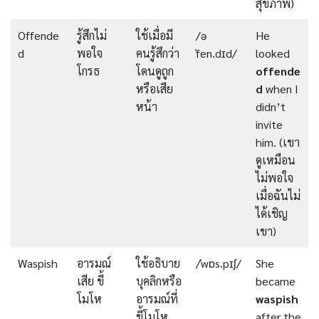
สุขภาพ)
Offende
รู้สึกไม่
ใช้เมื่อมี
/ə
He
d
พอใจ
คนรู้สึกว่า
ˈfen.dɪd/
looked
โกรธ
โดนดูถูก
offende
หรือเสีย
d
when I
หน้า
didn’t
invite
him. (เขา
ดูเหมือน
ไม่พอใจ
เมื่อฉันไม่
ได้เชิญ
เขา)
Waspish
อารมณ์
ใช้อธิบาย
/ˈwɒs.pɪʃ/
She
เสีย ขี้
บุคลิกหรือ
became
โมโห
อารมณ์ที่
waspish
ขี้โมโห
after the