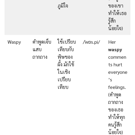
ภูมิใจ
ของเขา
ทำให้เธอ
รู้สึก
น้อยใจ)
Waspy
คำพูดเจ็บ
ใช้เปรียบ
/ˈwɒs.pi/
Her
แสบ
เทียบกับ
waspy
ถากถาง
พิษของ
commen
ผึ้ง มักใช้
ts hurt
ในเชิง
everyone
เปรียบ
’s
เทียบ
feelings.
(คำพูด
ถากถาง
ของเธอ
ทำให้ทุก
คนรู้สึก
น้อยใจ)