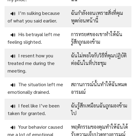
I’m sulking because
ฉันกำลังงอนเพราะสิ่งที่คุณ
🔊
of what you said earlier.
พูดก่อนหน้านี้
His betrayal left me
การทรยศของเขาทำให้ฉัน
🔊
feeling slighted.
รู้สึกถูกมองข้าม
I resent how you
ฉันไม่พอใจกับวิธีที่คุณปฏิบัติ
🔊
treated me during the
ต่อฉันในที่ประชุม
meeting.
The situation left me
สถานการณ์นั้นทำให้ฉันหมด
🔊
emotionally drained.
อารมณ์
I feel like I’ve been
ฉันรู้สึกเหมือนฉันถูกมองข้าม
🔊
taken for granted.
ไป
Your behavior caused
พฤติกรรมของคุณทำให้ฉันได้
🔊
me a lot of emotional
รับความเจ็บปวดทางอารมณ์