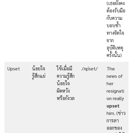
(เธอยังคง
ต้องรับมือ
กับความ
บอบช้ำ
ทางจิตใจ
จาก
อุบัติเหตุ
ครั้งนั้น)
Upset
น้อยใจ
ใช้เมื่อมี
/ʌpˈset/
The
รู้สึกแย่
ความรู้สึก
news of
น้อยใจ
her
ผิดหวัง
resignati
หรือกังวล
on really
upset
him. (ข่าว
การลา
ออกของ