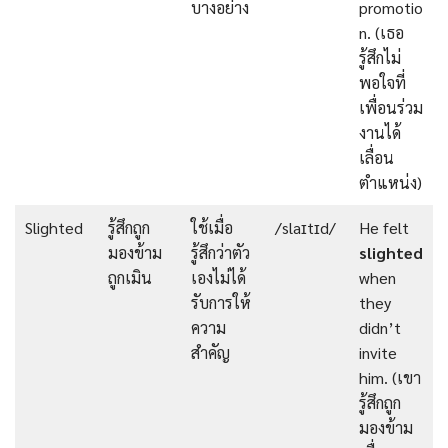
บางอย่าง
promotio
n. (เธอ
รู้สึกไม่
พอใจที่
เพื่อนร่วม
งานได้
เลื่อน
ตำแหน่ง)
Slighted
รู้สึกถูก
ใช้เมื่อ
/slaɪtɪd/
He felt
มองข้าม
รู้สึกว่าตัว
slighted
ถูกเมิน
เองไม่ได้
when
รับการให้
they
ความ
didn’t
สำคัญ
invite
him. (เขา
รู้สึกถูก
มองข้าม