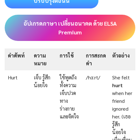
ปรับปรุงตอนนี้
อัปเกรดภาษา เปลี่ยนอนาคต ด้วย ELSA
Premium
คำศัพท์
ความ
การใช้
การสะกด
ตัวอย่าง
หมาย
คำ
Hurt
เจ็บ รู้สึก
ใช้พูดถึง
/hɜːrt/
She felt
น้อยใจ
ทั้งความ
hurt
เจ็บปวด
when her
ทาง
friend
ร่างกาย
ignored
และจิตใจ
her. (เธอ
รู้สึก
น้อยใจ
เมื่อเพื่อน