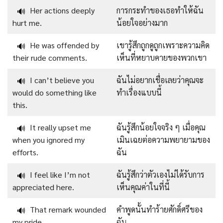
Her actions deeply
การกระทำของเธอทำให้ฉัน
🔊
hurt me.
น้อยใจอย่างมาก
He was offended by
เขารู้สึกถูกดูถูกเพราะความคิด
🔊
their rude comments.
เห็นที่หยาบคายของพวกเขา
I can’t believe you
ฉันไม่อยากเชื่อเลยว่าคุณจะ
🔊
would do something like
ทำเรื่องแบบนี้
this.
It really upset me
ฉันรู้สึกน้อยใจจริง ๆ เมื่อคุณ
🔊
when you ignored my
เมินเฉยต่อความพยายามของ
efforts.
ฉัน
I feel like I’m not
ฉันรู้สึกว่าตัวเองไม่ได้รับการ
🔊
appreciated here.
เห็นคุณค่าในที่นี้
That remark wounded
คำพูดนั้นทำร้ายศักดิ์ศรีของ
🔊
my pride.
ฉัน