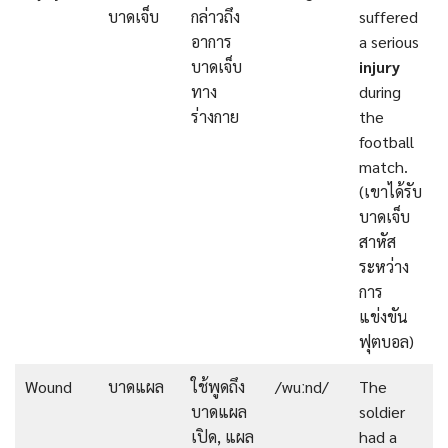
บาดเจ็บ
กล่าวถึง
suffered
อาการ
a serious
บาดเจ็บ
injury
ทาง
during
ร่างกาย
the
football
match.
(เขาได้รับ
บาดเจ็บ
สาหัส
ระหว่าง
การ
แข่งขัน
ฟุตบอล)
Wound
บาดแผล
ใช้พูดถึง
/wuːnd/
The
บาดแผล
soldier
เปิด, แผล
had a