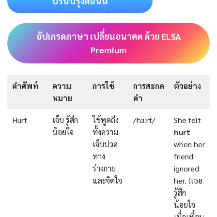
ปรับปรุงตอนนี้
อัปเกรดภาษา เปลี่ยนอนาคต ด้วย ELSA
Premium
คำศัพท์
ความ
การใช้
การสะกด
ตัวอย่าง
หมาย
คำ
Hurt
เจ็บ รู้สึก
ใช้พูดถึง
/hɜːrt/
She felt
น้อยใจ
ทั้งความ
hurt
เจ็บปวด
when her
ทาง
friend
ร่างกาย
ignored
และจิตใจ
her. (เธอ
รู้สึก
น้อยใจ
เมื่อเพื่อน