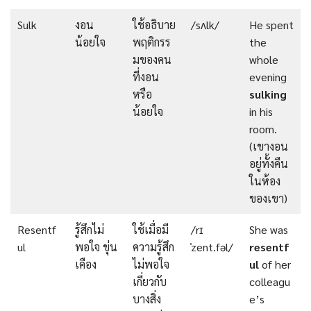
Sulk
งอน
ใช้อธิบาย
/sʌlk/
He spent
น้อยใจ
พฤติกรร
the
มของคน
whole
ที่งอน
evening
หรือ
sulking
น้อยใจ
in his
room.
(เขางอน
อยู่ทั้งคืน
ในห้อง
ของเขา)
Resentf
รู้สึกไม่
ใช้เมื่อมี
/rɪ
She was
ul
พอใจ ขุ่น
ความรู้สึก
ˈzent.fəl/
resentf
เคือง
ไม่พอใจ
ul
of her
เกี่ยวกับ
colleagu
บางสิ่ง
e’s