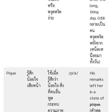
หรือ
long,
หงุดหงิด
tiring
ง่าย
day. (เธอ
กลายเป็น
คน
หงุดหงิด
หลังจาก
เหน็ดเห
นื่อยมา
ทั้งวัน)
Pique
รู้สึก
ใช้เมื่อ
/piːk/
His
น้อยใจ
รู้สึกว่า
remarks
เสียหน้า
น้อยใจ สิ่ง
left her
ที่คนอื่น
in a
พูด
state of
กระทบ
pique
.
ความภาค
(คำพูด