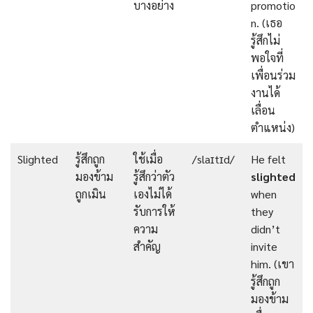
บางอย่าง
promotio
n. (เธอ
รู้สึกไม่
พอใจที่
เพื่อนร่วม
งานได้
เลื่อน
ตำแหน่ง)
Slighted
รู้สึกถูก
ใช้เมื่อ
/slaɪtɪd/
He felt
มองข้าม
รู้สึกว่าตัว
slighted
ถูกเมิน
เองไม่ได้
when
รับการให้
they
ความ
didn’t
สำคัญ
invite
him. (เขา
รู้สึกถูก
มองข้าม