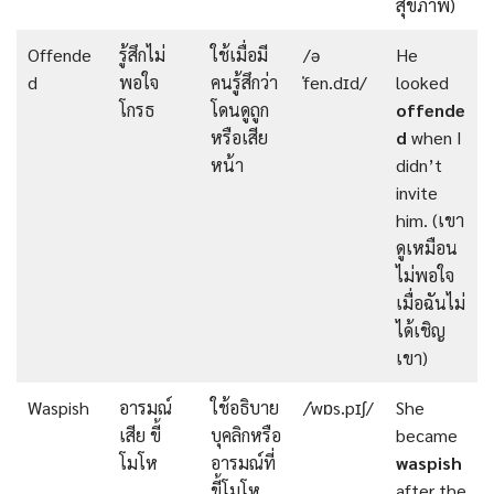
สุขภาพ)
Offende
รู้สึกไม่
ใช้เมื่อมี
/ə
He
d
พอใจ
คนรู้สึกว่า
ˈfen.dɪd/
looked
โกรธ
โดนดูถูก
offende
หรือเสีย
d
when I
หน้า
didn’t
invite
him. (เขา
ดูเหมือน
ไม่พอใจ
เมื่อฉันไม่
ได้เชิญ
เขา)
Waspish
อารมณ์
ใช้อธิบาย
/ˈwɒs.pɪʃ/
She
เสีย ขี้
บุคลิกหรือ
became
โมโห
อารมณ์ที่
waspish
ขี้โมโห
after the