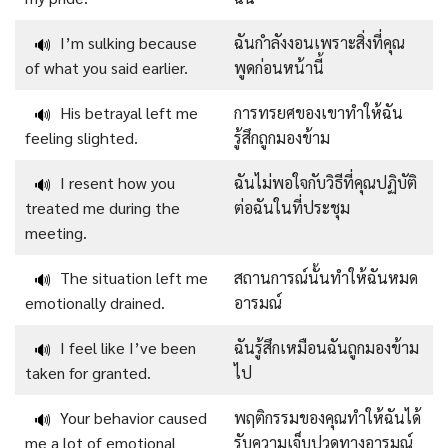
I’m sulking because
ฉันกำลังงอนเพราะสิ่งที่คุณ
🔊
of what you said earlier.
พูดก่อนหน้านี้
His betrayal left me
การทรยศของเขาทำให้ฉัน
🔊
feeling slighted.
รู้สึกถูกมองข้าม
I resent how you
ฉันไม่พอใจกับวิธีที่คุณปฏิบัติ
🔊
treated me during the
ต่อฉันในที่ประชุม
meeting.
The situation left me
สถานการณ์นั้นทำให้ฉันหมด
🔊
emotionally drained.
อารมณ์
I feel like I’ve been
ฉันรู้สึกเหมือนฉันถูกมองข้าม
🔊
taken for granted.
ไป
Your behavior caused
พฤติกรรมของคุณทำให้ฉันได้
🔊
me a lot of emotional
รับความเจ็บปวดทางอารมณ์