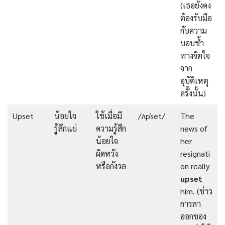
(เธอยังคง
ต้องรับมือ
กับความ
บอบช้ำ
ทางจิตใจ
จาก
อุบัติเหตุ
ครั้งนั้น)
Upset
น้อยใจ
ใช้เมื่อมี
/ʌpˈset/
The
รู้สึกแย่
ความรู้สึก
news of
น้อยใจ
her
ผิดหวัง
resignati
หรือกังวล
on really
upset
him. (ข่าว
การลา
ออกของ