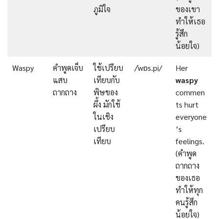
ภูมิใจ
ของเขา
ทำให้เธอ
รู้สึก
น้อยใจ)
Waspy
คำพูดเจ็บ
ใช้เปรียบ
/ˈwɒs.pi/
Her
แสบ
เทียบกับ
waspy
ถากถาง
พิษของ
commen
ผึ้ง มักใช้
ts hurt
ในเชิง
everyone
เปรียบ
’s
เทียบ
feelings.
(คำพูด
ถากถาง
ของเธอ
ทำให้ทุก
คนรู้สึก
น้อยใจ)