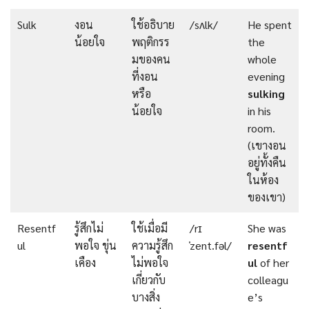
Sulk
งอน
ใช้อธิบาย
/sʌlk/
He spent
น้อยใจ
พฤติกรร
the
มของคน
whole
ที่งอน
evening
หรือ
sulking
น้อยใจ
in his
room.
(เขางอน
อยู่ทั้งคืน
ในห้อง
ของเขา)
Resentf
รู้สึกไม่
ใช้เมื่อมี
/rɪ
She was
ul
พอใจ ขุ่น
ความรู้สึก
ˈzent.fəl/
resentf
เคือง
ไม่พอใจ
ul
of her
เกี่ยวกับ
colleagu
บางสิ่ง
e’s