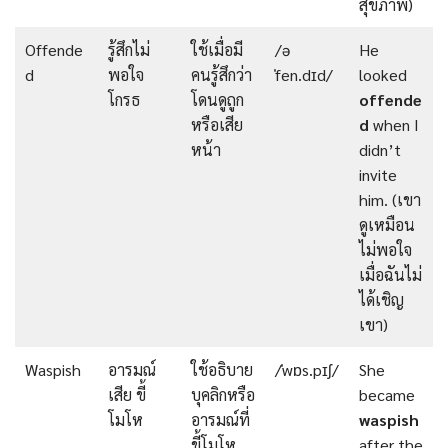
สุขภาพ)
Offende
รู้สึกไม่
ใช้เมื่อมี
/ə
He
d
พอใจ
คนรู้สึกว่า
ˈfen.dɪd/
looked
โกรธ
โดนดูถูก
offende
หรือเสีย
d
when I
หน้า
didn’t
invite
him. (เขา
ดูเหมือน
ไม่พอใจ
เมื่อฉันไม่
ได้เชิญ
เขา)
Waspish
อารมณ์
ใช้อธิบาย
/ˈwɒs.pɪʃ/
She
เสีย ขี้
บุคลิกหรือ
became
โมโห
อารมณ์ที่
waspish
ขี้โมโห
after the