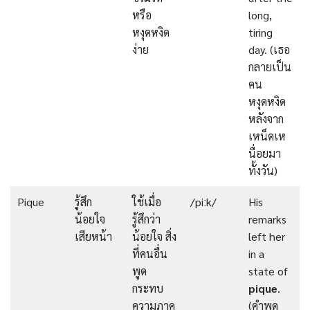
หรือ
long,
หงุดหงิด
tiring
ง่าย
day. (เธอ
กลายเป็น
คน
หงุดหงิด
หลังจาก
เหน็ดเห
นื่อยมา
ทั้งวัน)
Pique
รู้สึก
ใช้เมื่อ
/piːk/
His
น้อยใจ
รู้สึกว่า
remarks
เสียหน้า
น้อยใจ สิ่ง
left her
ที่คนอื่น
in a
พูด
state of
กระทบ
pique
.
ความภาค
(คำพูด