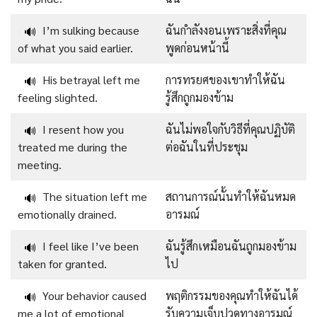
I’m sulking because
ฉันกำลังงอนเพราะสิ่งที่คุณ
🔊
of what you said earlier.
พูดก่อนหน้านี้
His betrayal left me
การทรยศของเขาทำให้ฉัน
🔊
feeling slighted.
รู้สึกถูกมองข้าม
I resent how you
ฉันไม่พอใจกับวิธีที่คุณปฏิบัติ
🔊
treated me during the
ต่อฉันในที่ประชุม
meeting.
The situation left me
สถานการณ์นั้นทำให้ฉันหมด
🔊
emotionally drained.
อารมณ์
I feel like I’ve been
ฉันรู้สึกเหมือนฉันถูกมองข้าม
🔊
taken for granted.
ไป
Your behavior caused
พฤติกรรมของคุณทำให้ฉันได้
🔊
me a lot of emotional
รับความเจ็บปวดทางอารมณ์