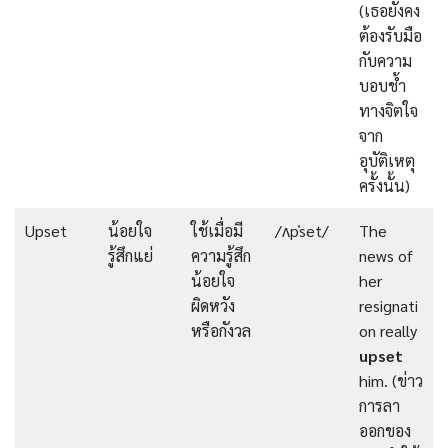
(เธอยังคง
ต้องรับมือ
กับความ
บอบช้ำ
ทางจิตใจ
จาก
อุบัติเหตุ
ครั้งนั้น)
Upset
น้อยใจ
ใช้เมื่อมี
/ʌpˈset/
The
รู้สึกแย่
ความรู้สึก
news of
น้อยใจ
her
ผิดหวัง
resignati
หรือกังวล
on really
upset
him. (ข่าว
การลา
ออกของ