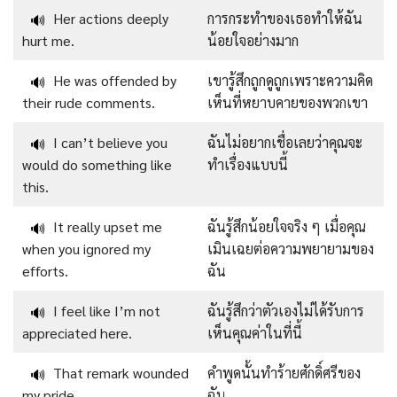
Her actions deeply
การกระทำของเธอทำให้ฉัน
🔊
hurt me.
น้อยใจอย่างมาก
He was offended by
เขารู้สึกถูกดูถูกเพราะความคิด
🔊
their rude comments.
เห็นที่หยาบคายของพวกเขา
I can’t believe you
ฉันไม่อยากเชื่อเลยว่าคุณจะ
🔊
would do something like
ทำเรื่องแบบนี้
this.
It really upset me
ฉันรู้สึกน้อยใจจริง ๆ เมื่อคุณ
🔊
when you ignored my
เมินเฉยต่อความพยายามของ
efforts.
ฉัน
I feel like I’m not
ฉันรู้สึกว่าตัวเองไม่ได้รับการ
🔊
appreciated here.
เห็นคุณค่าในที่นี้
That remark wounded
คำพูดนั้นทำร้ายศักดิ์ศรีของ
🔊
my pride.
ฉัน