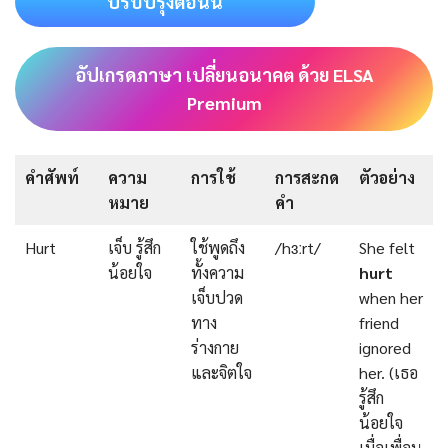
ปรับปรุงตอนนี้
อัปเกรดภาษา เปลี่ยนอนาคต ด้วย ELSA
Premium
คำศัพท์
ความ
การใช้
การสะกด
ตัวอย่าง
หมาย
คำ
Hurt
เจ็บ รู้สึก
ใช้พูดถึง
/hɜːrt/
She felt
น้อยใจ
ทั้งความ
hurt
เจ็บปวด
when her
ทาง
friend
ร่างกาย
ignored
และจิตใจ
her. (เธอ
รู้สึก
น้อยใจ
เมื่อเพื่อน