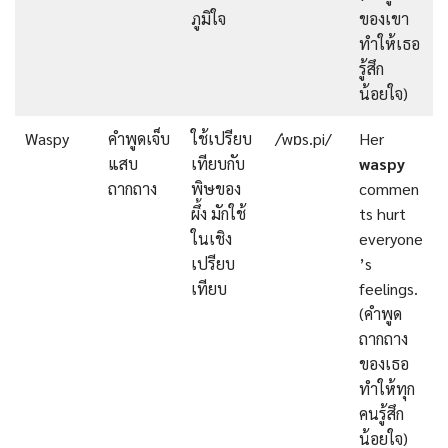
ภูมิใจ
ของเขา
ทำให้เธอ
รู้สึก
น้อยใจ)
Waspy
คำพูดเจ็บ
ใช้เปรียบ
/ˈwɒs.pi/
Her
แสบ
เทียบกับ
waspy
ถากถาง
พิษของ
commen
ผึ้ง มักใช้
ts hurt
ในเชิง
everyone
เปรียบ
’s
เทียบ
feelings.
(คำพูด
ถากถาง
ของเธอ
ทำให้ทุก
คนรู้สึก
น้อยใจ)