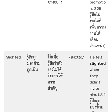
บางอย่าง
promotio
n. (เธอ
รู้สึกไม่
พอใจที่
เพื่อนร่วม
งานได้
เลื่อน
ตำแหน่ง)
Slighted
รู้สึกถูก
ใช้เมื่อ
/slaɪtɪd/
He felt
มองข้าม
รู้สึกว่าตัว
slighted
ถูกเมิน
เองไม่ได้
when
รับการให้
they
ความ
didn’t
สำคัญ
invite
him. (เขา
รู้สึกถูก
มองข้าม