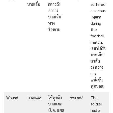
บาดเจ็บ
กล่าวถึง
suffered
อาการ
a serious
บาดเจ็บ
injury
ทาง
during
ร่างกาย
the
football
match.
(เขาได้รับ
บาดเจ็บ
สาหัส
ระหว่าง
การ
แข่งขัน
ฟุตบอล)
Wound
บาดแผล
ใช้พูดถึง
/wuːnd/
The
บาดแผล
soldier
เปิด, แผล
had a