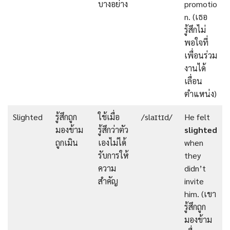
บางอย่าง
promotio
n. (เธอ
รู้สึกไม่
พอใจที่
เพื่อนร่วม
งานได้
เลื่อน
ตำแหน่ง)
Slighted
รู้สึกถูก
ใช้เมื่อ
/slaɪtɪd/
He felt
มองข้าม
รู้สึกว่าตัว
slighted
ถูกเมิน
เองไม่ได้
when
รับการให้
they
ความ
didn’t
สำคัญ
invite
him. (เขา
รู้สึกถูก
มองข้าม