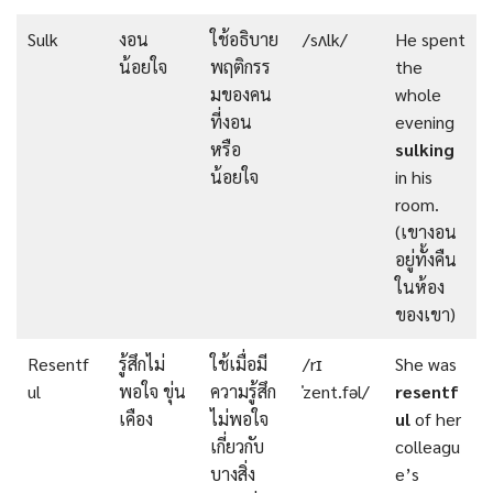
Sulk
งอน
ใช้อธิบาย
/sʌlk/
He spent
น้อยใจ
พฤติกรร
the
มของคน
whole
ที่งอน
evening
หรือ
sulking
น้อยใจ
in his
room.
(เขางอน
อยู่ทั้งคืน
ในห้อง
ของเขา)
Resentf
รู้สึกไม่
ใช้เมื่อมี
/rɪ
She was
ul
พอใจ ขุ่น
ความรู้สึก
ˈzent.fəl/
resentf
เคือง
ไม่พอใจ
ul
of her
เกี่ยวกับ
colleagu
บางสิ่ง
e’s