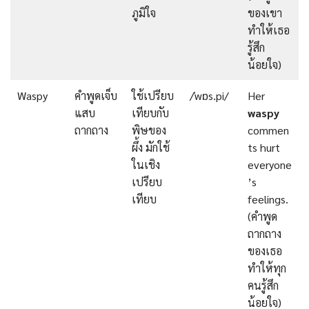
ภูมิใจ
ของเขา
ทำให้เธอ
รู้สึก
น้อยใจ)
Waspy
คำพูดเจ็บ
ใช้เปรียบ
/ˈwɒs.pi/
Her
แสบ
เทียบกับ
waspy
ถากถาง
พิษของ
commen
ผึ้ง มักใช้
ts hurt
ในเชิง
everyone
เปรียบ
’s
เทียบ
feelings.
(คำพูด
ถากถาง
ของเธอ
ทำให้ทุก
คนรู้สึก
น้อยใจ)