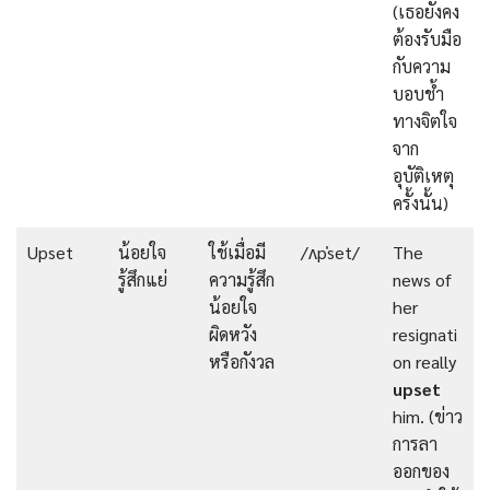
(เธอยังคง
ต้องรับมือ
กับความ
บอบช้ำ
ทางจิตใจ
จาก
อุบัติเหตุ
ครั้งนั้น)
Upset
น้อยใจ
ใช้เมื่อมี
/ʌpˈset/
The
รู้สึกแย่
ความรู้สึก
news of
น้อยใจ
her
ผิดหวัง
resignati
หรือกังวล
on really
upset
him. (ข่าว
การลา
ออกของ