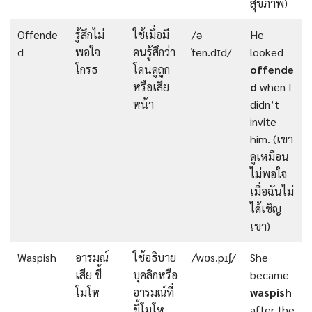
สุขภาพ)
Offende
รู้สึกไม่
ใช้เมื่อมี
/ə
He
d
พอใจ
คนรู้สึกว่า
ˈfen.dɪd/
looked
โกรธ
โดนดูถูก
offende
หรือเสีย
d
when I
หน้า
didn’t
invite
him. (เขา
ดูเหมือน
ไม่พอใจ
เมื่อฉันไม่
ได้เชิญ
เขา)
Waspish
อารมณ์
ใช้อธิบาย
/ˈwɒs.pɪʃ/
She
เสีย ขี้
บุคลิกหรือ
became
โมโห
อารมณ์ที่
waspish
ขี้โมโห
after the