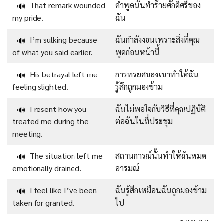
That remark wounded
คำพูดนั้นทำร้ายศักดิ์ศรีของ
🔊
my pride.
ฉัน
I’m sulking because
ฉันกำลังงอนเพราะสิ่งที่คุณ
🔊
of what you said earlier.
พูดก่อนหน้านี้
His betrayal left me
การทรยศของเขาทำให้ฉัน
🔊
feeling slighted.
รู้สึกถูกมองข้าม
I resent how you
ฉันไม่พอใจกับวิธีที่คุณปฏิบัติ
🔊
treated me during the
ต่อฉันในที่ประชุม
meeting.
The situation left me
สถานการณ์นั้นทำให้ฉันหมด
🔊
emotionally drained.
อารมณ์
I feel like I’ve been
ฉันรู้สึกเหมือนฉันถูกมองข้าม
🔊
taken for granted.
ไป