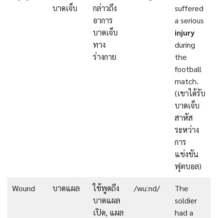
บาดเจ็บ
กล่าวถึง
suffered
อาการ
a serious
บาดเจ็บ
injury
ทาง
during
ร่างกาย
the
football
match.
(เขาได้รับ
บาดเจ็บ
สาหัส
ระหว่าง
การ
แข่งขัน
ฟุตบอล)
Wound
บาดแผล
ใช้พูดถึง
/wuːnd/
The
บาดแผล
soldier
เปิด, แผล
had a