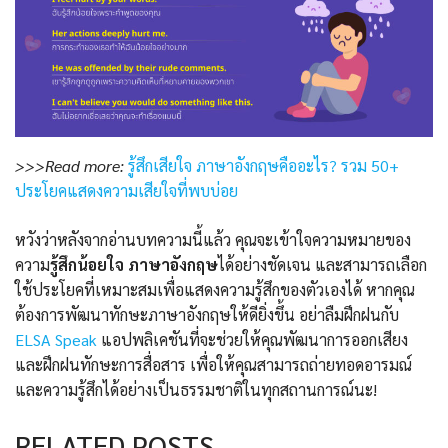
>>>Read more:
รู้สึกเสียใจ ภาษาอังกฤษคืออะไร? รวม 50+
ประโยคแสดงความเสียใจที่พบบ่อย
หวังว่าหลังจากอ่านบทความนี้แล้ว คุณจะเข้าใจความหมายของ
ความ
รู้สึกน้อยใจ ภาษาอังกฤษ
ได้อย่างชัดเจน และสามารถเลือก
ใช้ประโยคที่เหมาะสมเพื่อแสดงความรู้สึกของตัวเองได้ หากคุณ
ต้องการพัฒนาทักษะภาษาอังกฤษให้ดียิ่งขึ้น อย่าลืมฝึกฝนกับ
ELSA Speak
แอปพลิเคชันที่จะช่วยให้คุณพัฒนาการออกเสียง
และฝึกฝนทักษะการสื่อสาร เพื่อให้คุณสามารถถ่ายทอดอารมณ์
และความรู้สึกได้อย่างเป็นธรรมชาติในทุกสถานการณ์นะ!
RELATED POSTS