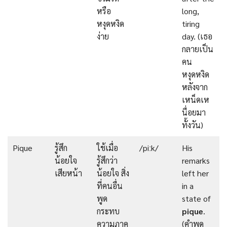
หรือ
long,
หงุดหงิด
tiring
ง่าย
day. (เธอ
กลายเป็น
คน
หงุดหงิด
หลังจาก
เหน็ดเห
นื่อยมา
ทั้งวัน)
Pique
รู้สึก
ใช้เมื่อ
/piːk/
His
น้อยใจ
รู้สึกว่า
remarks
เสียหน้า
น้อยใจ สิ่ง
left her
ที่คนอื่น
in a
พูด
state of
กระทบ
pique
.
ความภาค
(คำพูด