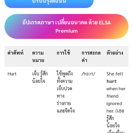
ปรับปรุงตอนนี้
อัปเกรดภาษา เปลี่ยนอนาคต ด้วย ELSA
Premium
คำศัพท์
ความ
การใช้
การสะกด
ตัวอย่าง
หมาย
คำ
Hurt
เจ็บ รู้สึก
ใช้พูดถึง
/hɜːrt/
She felt
น้อยใจ
ทั้งความ
hurt
เจ็บปวด
when her
ทาง
friend
ร่างกาย
ignored
และจิตใจ
her. (เธอ
รู้สึก
น้อยใจ
เมื่อเพื่อน